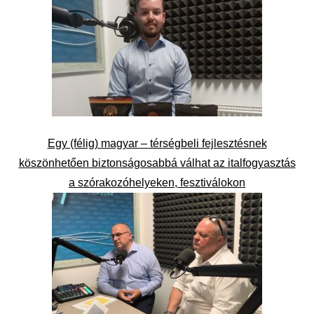
Egy (félig) magyar – térségbeli fejlesztésnek
köszönhetően biztonságosabbá válhat az italfogyasztás
a szórakozóhelyeken, fesztiválokon