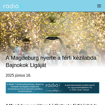
Skip
to
content
A Magdeburg nyerte a férfi kézilabda
Bajnokok Ligáját
2025 június 16.