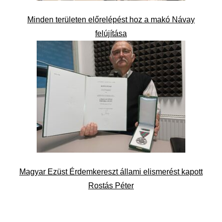
Minden területen előrelépést hoz a makó Návay
felújítása
Magyar Ezüst Érdemkereszt állami elismerést kapott
Rostás Péter