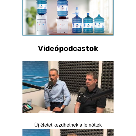
Videópodcastok
Új életet kezdhetnek a felnőttek