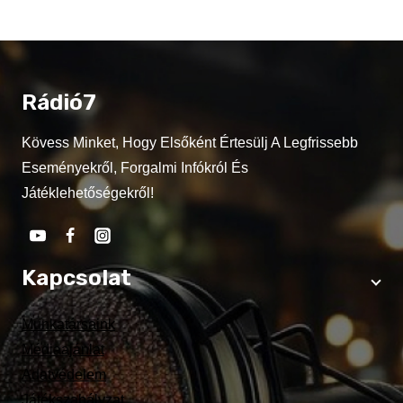
Rádió7
Kövess Minket, Hogy Elsőként Értesülj A Legfrissebb
Eseményekről, Forgalmi Infókról És
Játéklehetőségekről!
Kapcsolat
Munkatársaink
Médiaajánlat
Adatvédelem
Játékszabályzat