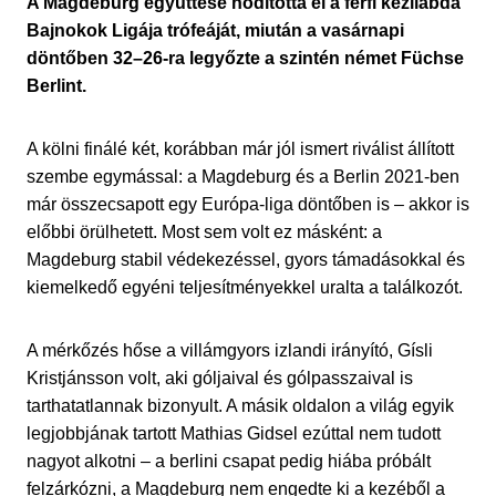
A Magdeburg együttese hódította el a férfi kézilabda
Bajnokok Ligája trófeáját, miután a vasárnapi
döntőben 32–26-ra legyőzte a szintén német Füchse
Berlint.
A kölni finálé két, korábban már jól ismert riválist állított
szembe egymással: a Magdeburg és a Berlin 2021-ben
már összecsapott egy Európa-liga döntőben is – akkor is
előbbi örülhetett. Most sem volt ez másként: a
Magdeburg stabil védekezéssel, gyors támadásokkal és
kiemelkedő egyéni teljesítményekkel uralta a találkozót.
A mérkőzés hőse a villámgyors izlandi irányító, Gísli
Kristjánsson volt, aki góljaival és gólpasszaival is
tarthatatlannak bizonyult. A másik oldalon a világ egyik
legjobbjának tartott Mathias Gidsel ezúttal nem tudott
nagyot alkotni – a berlini csapat pedig hiába próbált
felzárkózni, a Magdeburg nem engedte ki a kezéből a