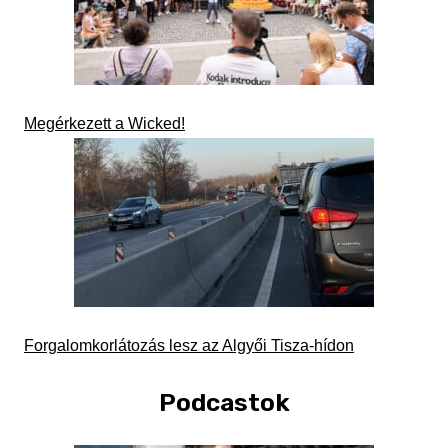
Megérkezett a Wicked!
Forgalomkorlátozás lesz az Algyői Tisza-hídon
Podcastok