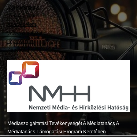
Munkatársaink
Médiaajánlat
Adatvédelem
Játékszabályzat
Impresszum
Kapcsolat
Médiaszolgáltatási Tevékenységét A Médiatanács A
Médiatanács Támogatási Program Keretében