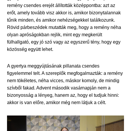
remény csendes erejét állították középpontba: azt az
erőt, amely tovább visz akkor is, amikor bizonytalannak
tűnik minden, és amikor nehézségekkel találkozunk.
Rövid párbeszédek mutatták meg, hogy a remény néha
olyan apróságokban rejlik, mint egy megkerült
fülhallgató, egy jó szó vagy az egyszerű tény, hogy egy
közösség együtt lehet.
A gyertya meggyújtásának pillanata csendes
figyelemmel telt. A szereplők megfogalmazták: a remény
nem tökéletes, néha vicces, máskor komoly, de mindig
szívből fakad. Advent második vasárnapján nem a
bizonyosság a lényeg, hanem az, hogy el tudjuk hinni:
akkor is van előre, amikor még nem látjuk a célt.