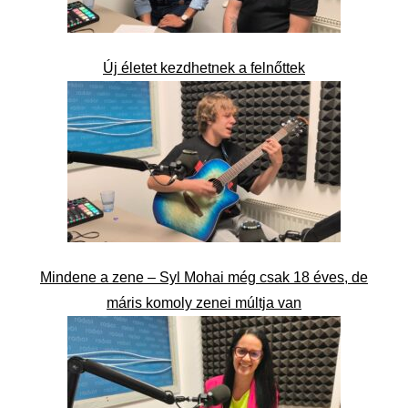
Új életet kezdhetnek a felnőttek
Mindene a zene – Syl Mohai még csak 18 éves, de
máris komoly zenei múltja van