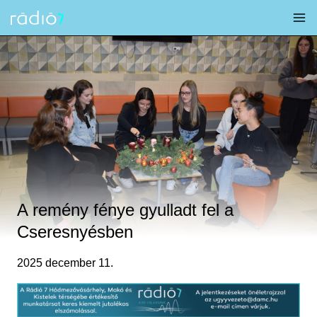
Skip
to
content
A remény fénye gyulladt fel a
Cseresnyésben
2025 december 11.