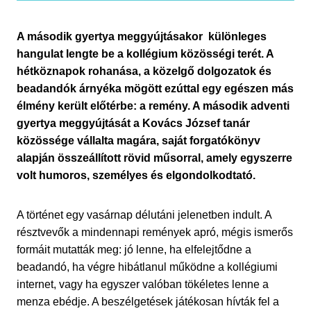
A második gyertya meggyújtásakor különleges
hangulat lengte be a kollégium közösségi terét. A
hétköznapok rohanása, a közelgő dolgozatok és
beadandók árnyéka mögött ezúttal egy egészen más
élmény került előtérbe: a remény. A második adventi
gyertya meggyújtását a Kovács József tanár
közössége vállalta magára, saját forgatókönyv
alapján összeállított rövid műsorral, amely egyszerre
volt humoros, személyes és elgondolkodtató.
A történet egy vasárnap délutáni jelenetben indult. A
résztvevők a mindennapi remények apró, mégis ismerős
formáit mutatták meg: jó lenne, ha elfelejtődne a
beadandó, ha végre hibátlanul működne a kollégiumi
internet, vagy ha egyszer valóban tökéletes lenne a
menza ebédje. A beszélgetések játékosan hívták fel a