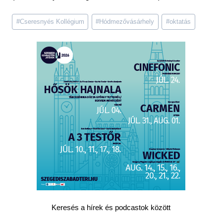
Post
#
Cseresnyés Kollégium
#
Hódmezővásárhely
#
oktatás
Tags:
Keresés a hírek és podcastok között