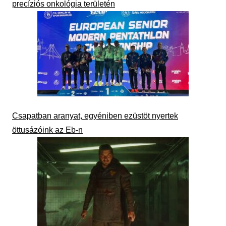
precíziós onkológia területén
Csapatban aranyat, egyéniben ezüstöt nyertek
öttusázóink az Eb-n