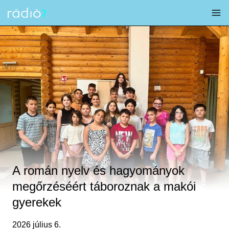
Skip
to
content
A román nyelv és hagyományok
megőrzéséért táboroznak a makói
gyerekek
2026 július 6.