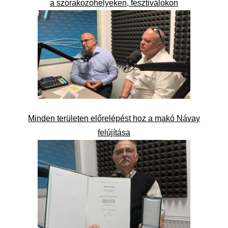
a szórakozóhelyeken, fesztiválokon
Minden területen előrelépést hoz a makó Návay
felújítása