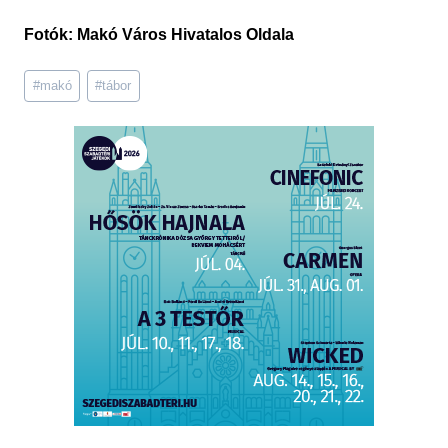
Fotók: Makó Város Hivatalos Oldala
Post
#
makó
#
tábor
Tags: