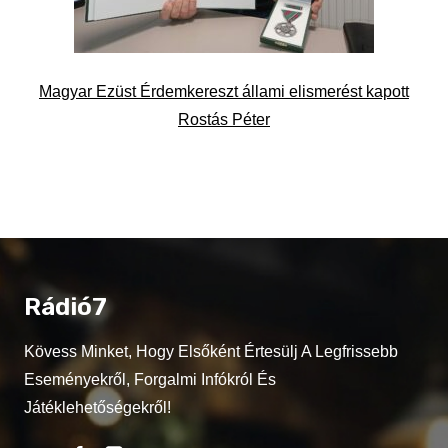
Magyar Ezüst Érdemkereszt állami elismerést kapott
Rostás Péter
Rádió7
Kövess Minket, Hogy Elsőként Értesülj A Legfrissebb
Eseményekről, Forgalmi Infókról És
Játéklehetőségekről!