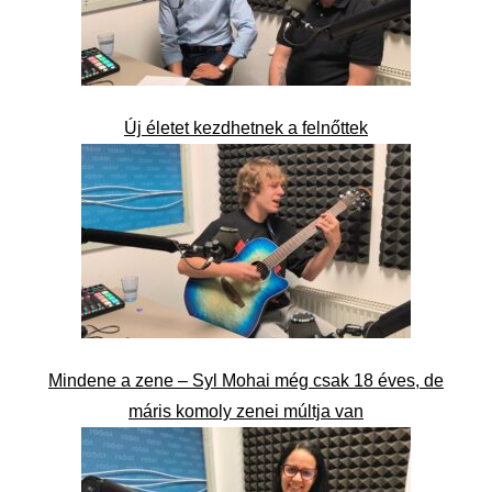
Új életet kezdhetnek a felnőttek
Mindene a zene – Syl Mohai még csak 18 éves, de
máris komoly zenei múltja van