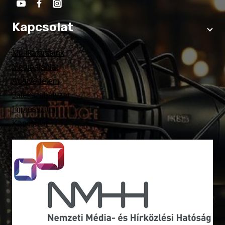
Kapcsolat
Munkatársaink
Médiaajánlat
Adatvédelem
Játékszabályzat
Impresszum
Kapcsolat