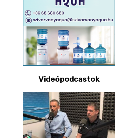
Videópodcastok