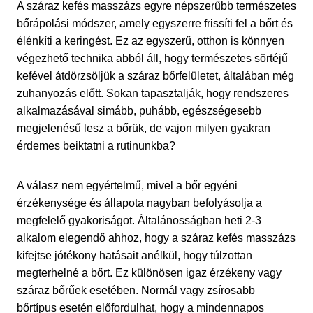
A száraz kefés masszázs egyre népszerűbb természetes
bőrápolási módszer, amely egyszerre frissíti fel a bőrt és
élénkíti a keringést. Ez az egyszerű, otthon is könnyen
végezhető technika abból áll, hogy természetes sörtéjű
kefével átdörzsöljük a száraz bőrfelületet, általában még
zuhanyozás előtt. Sokan tapasztalják, hogy rendszeres
alkalmazásával simább, puhább, egészségesebb
megjelenésű lesz a bőrük, de vajon milyen gyakran
érdemes beiktatni a rutinunkba?
A válasz nem egyértelmű, mivel a bőr egyéni
érzékenysége és állapota nagyban befolyásolja a
megfelelő gyakoriságot. Általánosságban heti 2-3
alkalom elegendő ahhoz, hogy a száraz kefés masszázs
kifejtse jótékony hatásait anélkül, hogy túlzottan
megterhelné a bőrt. Ez különösen igaz érzékeny vagy
száraz bőrűek esetében. Normál vagy zsírosabb
bőrtípus esetén előfordulhat, hogy a mindennapos