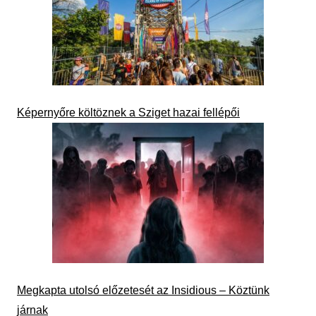
Képernyőre költöznek a Sziget hazai fellépői
Megkapta utolsó előzetesét az Insidious – Köztünk
járnak