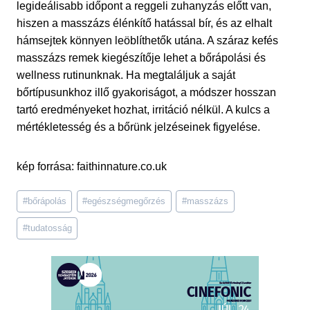
legideálisabb időpont a reggeli zuhanyzás előtt van,
hiszen a masszázs élénkítő hatással bír, és az elhalt
hámsejtek könnyen leöblíthetők utána. A száraz kefés
masszázs remek kiegészítője lehet a bőrápolási és
wellness rutinunknak. Ha megtaláljuk a saját
bőrtípusunkhoz illő gyakoriságot, a módszer hosszan
tartó eredményeket hozhat, irritáció nélkül. A kulcs a
mértékletesség és a bőrünk jelzéseinek figyelése.
kép forrása: faithinnature.co.uk
Post
#
bőrápolás
#
egészségmegőrzés
#
masszázs
Tags:
#
tudatosság