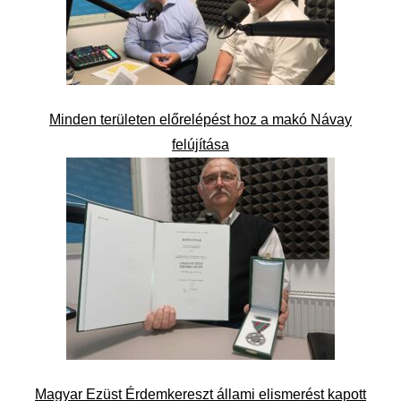
Minden területen előrelépést hoz a makó Návay
felújítása
Magyar Ezüst Érdemkereszt állami elismerést kapott