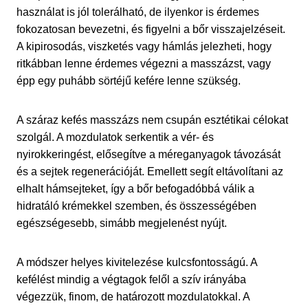
használat is jól tolerálható, de ilyenkor is érdemes
fokozatosan bevezetni, és figyelni a bőr visszajelzéseit.
A kipirosodás, viszketés vagy hámlás jelezheti, hogy
ritkábban lenne érdemes végezni a masszázst, vagy
épp egy puhább sörtéjű kefére lenne szükség.
A száraz kefés masszázs nem csupán esztétikai célokat
szolgál. A mozdulatok serkentik a vér- és
nyirokkeringést, elősegítve a méreganyagok távozását
és a sejtek regenerációját. Emellett segít eltávolítani az
elhalt hámsejteket, így a bőr befogadóbbá válik a
hidratáló krémekkel szemben, és összességében
egészségesebb, simább megjelenést nyújt.
A módszer helyes kivitelezése kulcsfontosságú. A
kefélést mindig a végtagok felől a szív irányába
végezzük, finom, de határozott mozdulatokkal. A