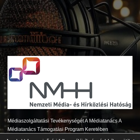
Munkatársaink
Médiaajánlat
Adatvédelem
Játékszabályzat
Impresszum
Kapcsolat
Médiaszolgáltatási Tevékenységét A Médiatanács A
Médiatanács Támogatási Program Keretében
Támogatja