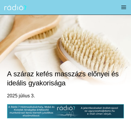
Skip
to
content
A száraz kefés masszázs előnyei és
ideális gyakorisága
2025 július 3.