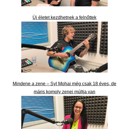
Új életet kezdhetnek a felnőttek
Mindene a zene – Syl Mohai még csak 18 éves, de
máris komoly zenei múltja van