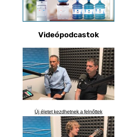
Videópodcastok
Új életet kezdhetnek a felnőttek