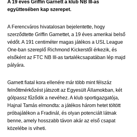
A 19 éves Griffin Garnett a klub NB III-as
együttesében kap szerepet.
A Ferencváros hivatalosan bejelentette, hogy
szerződtette Griffin Garnettet, a 19 éves amerikai belső
védőt. A 191 centiméter magas játékos a USL League
One-ban szereplő Richmond Kickerstől érkezik, és
elsőként az FTC NB III-as tartalékcsapatában lép majd
pályára.
Garnett fiatal kora ellenére már több mint félszáz
felnőttmérkőzést játszott az Egyesült Államokban, két
gólpassz fűződik a nevéhez. A klub sportigazgatója,
Hajnal Tamás elmondta: a játékos három hetet töltött
próbajátékon a Fradinál, és olyan potenciált látnak
benne, amely hosszabb távon akár az első csapat
közelébe is viheti.