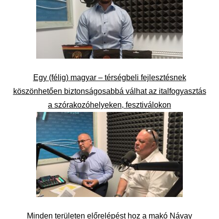
Egy (félig) magyar – térségbeli fejlesztésnek
köszönhetően biztonságosabbá válhat az italfogyasztás
a szórakozóhelyeken, fesztiválokon
Minden területen előrelépést hoz a makó Návay