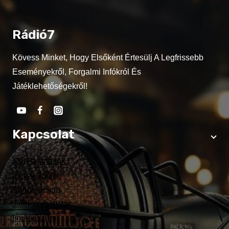
Rádió7
Kövess Minket, Hogy Elsőként Értesülj A Legfrissebb
Eseményekről, Forgalmi Infókról És
Játéklehetőségekről!
Kapcsolat
Munkatársaink
Médiaajánlat
Adatvédelem
Játékszabályzat
Impresszum