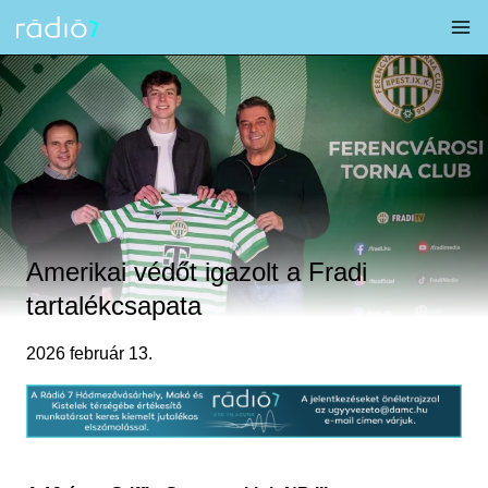
Skip
to
content
Amerikai védőt igazolt a Fradi
tartalékcsapata
2026 február 13.