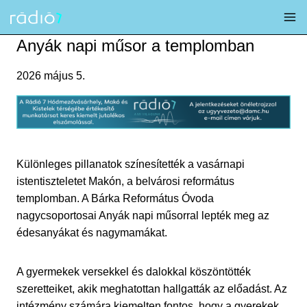
Skip
to
content
Anyák napi műsor a templomban
2026 május 5.
Különleges pillanatok színesítették a vasárnapi
istentiszteletet Makón, a belvárosi református
templomban. A Bárka Református Óvoda
nagycsoportosai Anyák napi műsorral lepték meg az
édesanyákat és nagymamákat.
A gyermekek versekkel és dalokkal köszöntötték
szeretteiket, akik meghatottan hallgatták az előadást. Az
intézmény számára kiemelten fontos, hogy a gyerekek