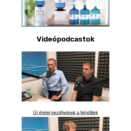
Videópodcastok
Új életet kezdhetnek a felnőttek