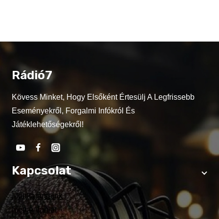
Rádió7
Kövess Minket, Hogy Elsőként Értesülj A Legfrissebb
Eseményekről, Forgalmi Infókról És
Játéklehetőségekről!
Kapcsolat
Munkatársaink
Médiaajánlat