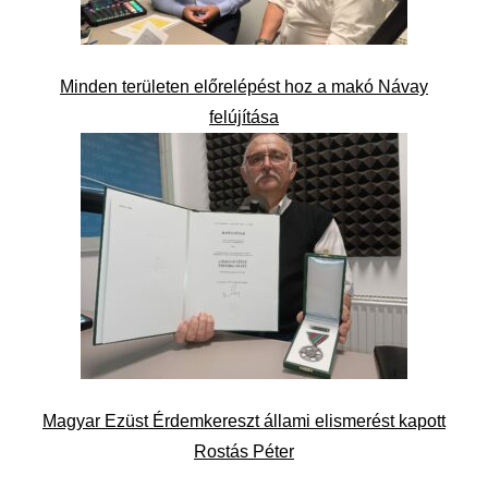
Minden területen előrelépést hoz a makó Návay
felújítása
Magyar Ezüst Érdemkereszt állami elismerést kapott
Rostás Péter