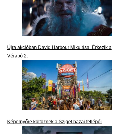
Újra akcióban David Harbour Mikulása: Érkezik a
Vérapó 2.
Képernyőre költöznek a Sziget hazai fellépői