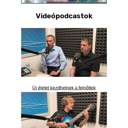
Videópodcastok
Új életet kezdhetnek a felnőttek