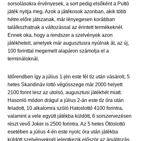
sorsolásokra érvényesek, a sort pedig elsőként a Puttó
játék nyitja meg. Azok a játékosok azonban, akik több
hétre előre játszanak, már lényegesen korábban
találkozhatnak a változással az érintett termékeknél.
Ennek oka, hogy a rendszer a szelvények azon
játékheteit, amelyek már augusztusra nyúlnak át, az új,
100 forinttal megemelt alapáron számolja el a
termináloknál.
Időrendben így a július 1-jén este fél tíz után vásárolt, 5
hetes Skandináv lottó végösszege már 2000 helyett
2100 forint lesz az utolsó, augusztusi játékhét miatt.
Hasonló módon drágul a július 2-án este tíz óra után
feladott, 10 alkalomra szóló Hatoslottó 4100 forintra,
valamint a vele együtt játékba küldött, 6 sorszervezésen
részt vevő Joker is 2500 forintra. Az 5 hetes Ötöslottó
esetében a július 4-én este nyolc óra után játékba
küldött szelvényeknél jelentkezik először az árváltozás,