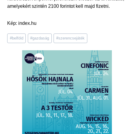
amelyekért szintén 2100 forintot kell majd fizetni.
Kép: index.hu
Post
#
belföld
#
gazdaság
#
szerencsejáték
Tags: