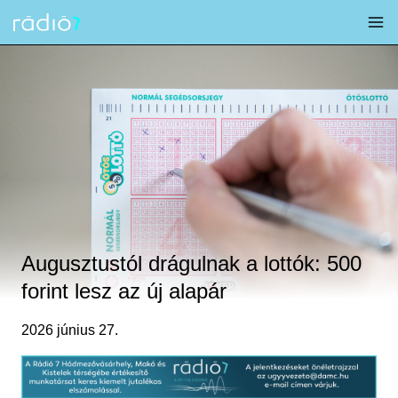
Skip
to
content
Augusztustól drágulnak a lottók: 500
forint lesz az új alapár
2026 június 27.