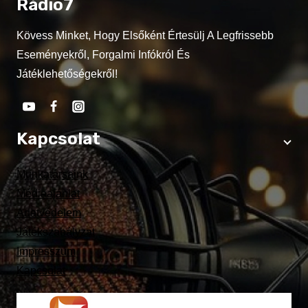
Rádió7
Kövess Minket, Hogy Elsőként Értesülj A Legfrissebb
Eseményekről, Forgalmi Infókról És
Játéklehetőségekről!
Kapcsolat
Munkatársaink
Médiaajánlat
Adatvédelem
Játékszabályzat
Impresszum
Kapcsolat