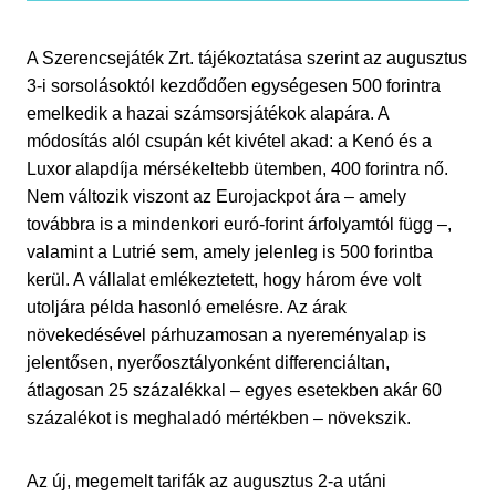
A Szerencsejáték Zrt. tájékoztatása szerint az augusztus
3-i sorsolásoktól kezdődően egységesen 500 forintra
emelkedik a hazai számsorsjátékok alapára. A
módosítás alól csupán két kivétel akad: a Kenó és a
Luxor alapdíja mérsékeltebb ütemben, 400 forintra nő.
Nem változik viszont az Eurojackpot ára – amely
továbbra is a mindenkori euró-forint árfolyamtól függ –,
valamint a Lutrié sem, amely jelenleg is 500 forintba
kerül. A vállalat emlékeztetett, hogy három éve volt
utoljára példa hasonló emelésre. Az árak
növekedésével párhuzamosan a nyereményalap is
jelentősen, nyerőosztályonként differenciáltan,
átlagosan 25 százalékkal – egyes esetekben akár 60
százalékot is meghaladó mértékben – növekszik.
Az új, megemelt tarifák az augusztus 2-a utáni