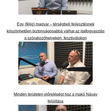
Egy (félig) magyar – térségbeli fejlesztésnek
köszönhetően biztonságosabbá válhat az italfogyasztás
a szórakozóhelyeken, fesztiválokon
Minden területen előrelépést hoz a makó Návay
felújítása