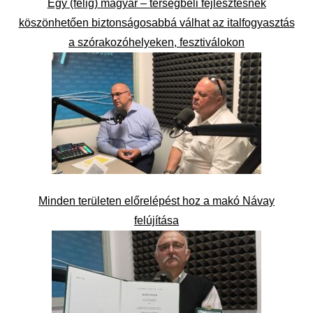
Egy (félig) magyar – térségbeli fejlesztésnek
köszönhetően biztonságosabbá válhat az italfogyasztás
a szórakozóhelyeken, fesztiválokon
Minden területen előrelépést hoz a makó Návay
felújítása