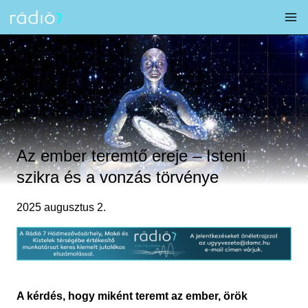
Skip
to
content
Az ember teremtő ereje – Isteni
szikra és a vonzás törvénye
2025 augusztus 2.
A kérdés, hogy miként teremt az ember, örök