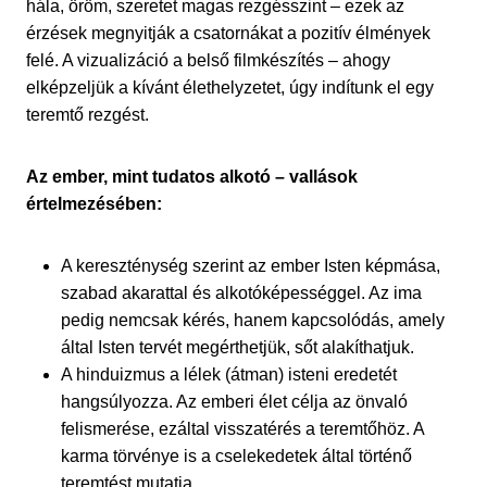
hála, öröm, szeretet magas rezgésszint – ezek az
érzések megnyitják a csatornákat a pozitív élmények
felé. A vizualizáció a belső filmkészítés – ahogy
elképzeljük a kívánt élethelyzetet, úgy indítunk el egy
teremtő rezgést.
Az ember, mint tudatos alkotó – vallások
értelmezésében:
A kereszténység szerint az ember Isten képmása,
szabad akarattal és alkotóképességgel. Az ima
pedig nemcsak kérés, hanem kapcsolódás, amely
által Isten tervét megérthetjük, sőt alakíthatjuk.
A hinduizmus a lélek (átman) isteni eredetét
hangsúlyozza. Az emberi élet célja az önvaló
felismerése, ezáltal visszatérés a teremtőhöz. A
karma törvénye is a cselekedetek által történő
teremtést mutatja.