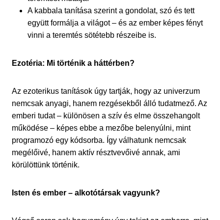
A kabbala tanítása szerint a gondolat, szó és tett
együtt formálja a világot – és az ember képes fényt
vinni a teremtés sötétebb részeibe is.
Ezotéria: Mi történik a háttérben?
Az ezoterikus tanítások úgy tartják, hogy az univerzum
nemcsak anyagi, hanem rezgésekből álló tudatmező. Az
emberi tudat – különösen a szív és elme összehangolt
működése – képes ebbe a mezőbe belenyúlni, mint
programozó egy kódsorba. Így válhatunk nemcsak
megélőivé, hanem aktív résztvevőivé annak, ami
körülöttünk történik.
Isten és ember – alkotótársak vagyunk?