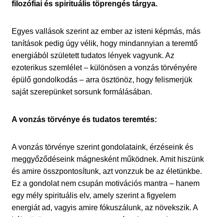
filozófiai és spirituális töprengés tárgya.
Egyes vallások szerint az ember az isteni képmás, más
tanítások pedig úgy vélik, hogy mindannyian a teremtő
energiából született tudatos lények vagyunk. Az
ezoterikus szemlélet – különösen a vonzás törvényére
épülő gondolkodás – arra ösztönöz, hogy felismerjük
saját szerepünket sorsunk formálásában.
A vonzás törvénye és tudatos teremtés:
A vonzás törvénye szerint gondolataink, érzéseink és
meggyőződéseink mágnesként működnek. Amit hiszünk
és amire összpontosítunk, azt vonzzuk be az életünkbe.
Ez a gondolat nem csupán motivációs mantra – hanem
egy mély spirituális elv, amely szerint a figyelem
energiát ad, vagyis amire fókuszálunk, az növekszik. A