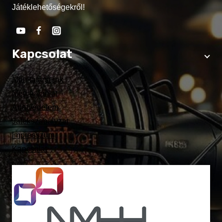
Játéklehetőségekről!
Kapcsolat
Munkatársaink
Médiaajánlat
Adatvédelem
Játékszabályzat
Impresszum
Kapcsolat