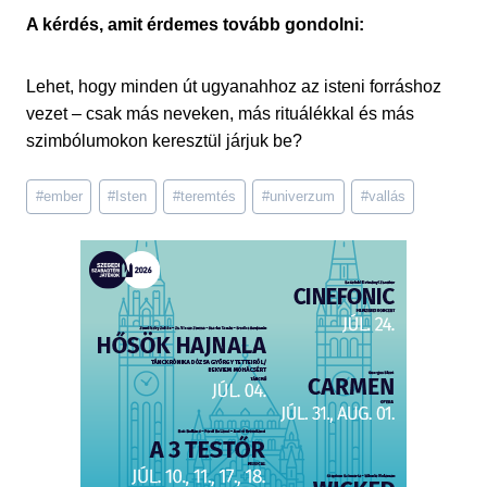
A kérdés, amit érdemes tovább gondolni:
Lehet, hogy minden út ugyanahhoz az isteni forráshoz
vezet – csak más neveken, más rituálékkal és más
szimbólumokon keresztül járjuk be?
Post
#
ember
#
Isten
#
teremtés
#
univerzum
#
vallás
Tags: