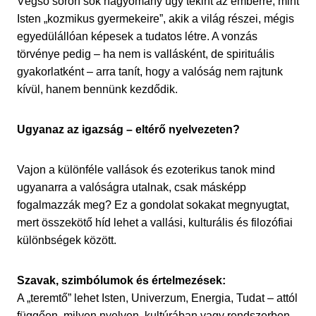
Végső soron sok hagyomány úgy tekint az emberre, mint
Isten „kozmikus gyermekeire”, akik a világ részei, mégis
egyedülállóan képesek a tudatos létre. A vonzás
törvénye pedig – ha nem is vallásként, de spirituális
gyakorlatként – arra tanít, hogy a valóság nem rajtunk
kívül, hanem bennünk kezdődik.
Ugyanaz az igazság – eltérő nyelvezeten?
Vajon a különféle vallások és ezoterikus tanok mind
ugyanarra a valóságra utalnak, csak másképp
fogalmazzák meg? Ez a gondolat sokakat megnyugtat,
mert összekötő híd lehet a vallási, kulturális és filozófiai
különbségek között.
Szavak, szimbólumok és értelmezések:
A „teremtő” lehet Isten, Univerzum, Energia, Tudat – attól
függően, milyen nyelven, kultúrában vagy rendszerben