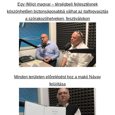
Egy (félig) magyar – térségbeli fejlesztésnek
köszönhetően biztonságosabbá válhat az italfogyasztás
a szórakozóhelyeken, fesztiválokon
Minden területen előrelépést hoz a makó Návay
felújítása