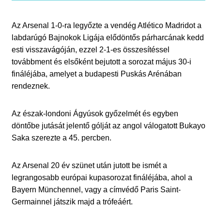
Az Arsenal 1-0-ra legyőzte a vendég Atlético Madridot a
labdarúgó Bajnokok Ligája elődöntős párharcának kedd
esti visszavágóján, ezzel 2-1-es összesítéssel
továbbment és elsőként bejutott a sorozat május 30-i
fináléjába, amelyet a budapesti Puskás Arénában
rendeznek.
Az észak-londoni Ágyúsok győzelmét és egyben
döntőbe jutását jelentő gólját az angol válogatott Bukayo
Saka szerezte a 45. percben.
Az Arsenal 20 év szünet után jutott be ismét a
legrangosabb európai kupasorozat fináléjába, ahol a
Bayern Münchennel, vagy a címvédő Paris Saint-
Germainnel játszik majd a trófeáért.