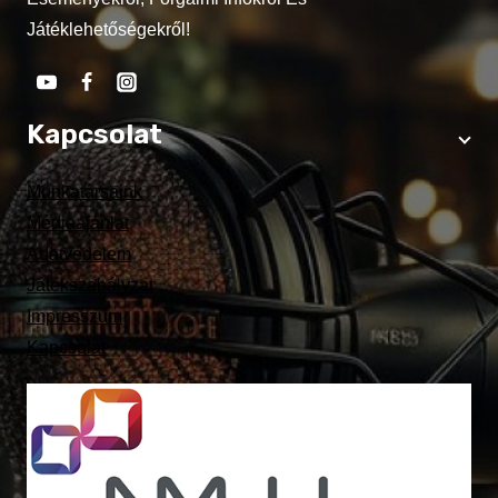
Játéklehetőségekről!
Kapcsolat
Munkatársaink
Médiaajánlat
Adatvédelem
Játékszabályzat
Impresszum
Kapcsolat