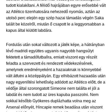
tudott kialakítani. A félidő hajrájában egyre erősebbé vált
az Atlético tizenhatosára nehezedő nyomás, aztán az
utolsó perc elején egy szép hazai támadás végén Saka
talált be közelről, miután ő csapott le a leggyorsabban a
kapus által kiütött labdára.
Fordulás után sokat változott a játék képe, a hátrányban
lévő madridi együttes ugyanis nagyobb hangsúlyt
fektetett a támadófutballra, emiatt viszont egy részét
feladta a szervezett és rendezett védekezésének,
amelynek eredményeként a hazaiaknak is könnyebbé
vált átfutni a középpályán. Egy elhibázott hazaadás után
nagy egyenlítési lehetőség adódott az Atlético előtt, de a
védője által szorongatott Simeone nem találta el jól a
labdát és nem tudott az üres kapuba passzolni. Nem
sokkal később Gyökeres duplázhatta volna meg az
Arsenal előnyét, Hincapie remek beadása után viszont