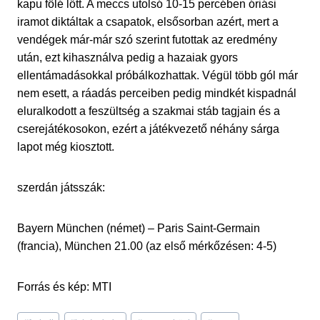
kapu fölé lőtt. A meccs utolsó 10-15 percében óriási
iramot diktáltak a csapatok, elsősorban azért, mert a
vendégek már-már szó szerint futottak az eredmény
után, ezt kihasználva pedig a hazaiak gyors
ellentámadásokkal próbálkozhattak. Végül több gól már
nem esett, a ráadás perceiben pedig mindkét kispadnál
eluralkodott a feszültség a szakmai stáb tagjain és a
cserejátékosokon, ezért a játékvezető néhány sárga
lapot még kiosztott.
szerdán játsszák:
Bayern München (német) – Paris Saint-Germain
(francia), München 21.00 (az első mérkőzésen: 4-5)
Forrás és kép: MTI
Post