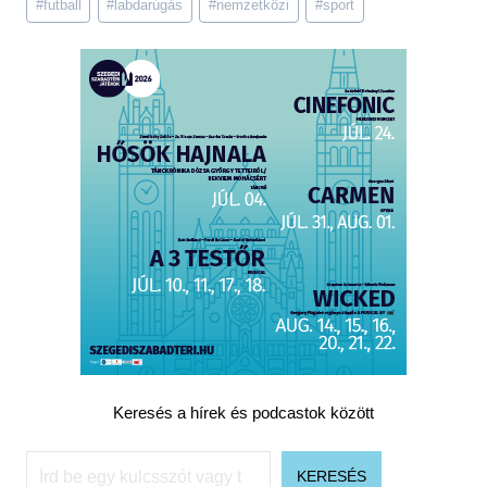
#
futball
#
labdarúgás
#
nemzetközi
#
sport
Tags:
Keresés a hírek és podcastok között
Keresés
KERESÉS