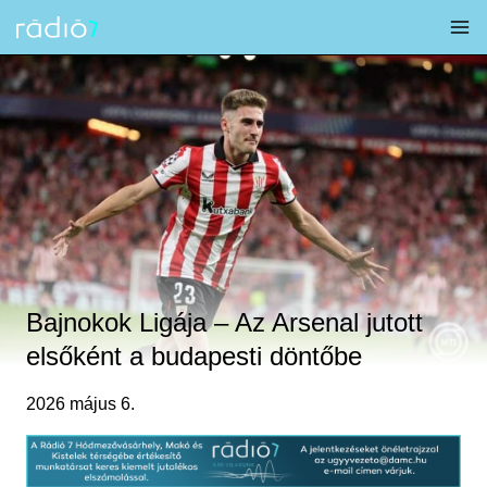
Skip
to
content
Bajnokok Ligája – Az Arsenal jutott
elsőként a budapesti döntőbe
2026 május 6.