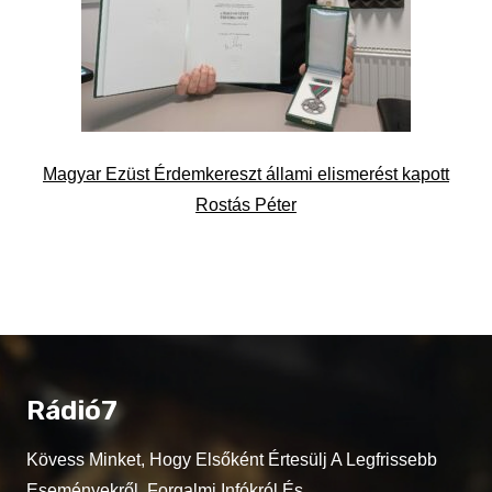
Magyar Ezüst Érdemkereszt állami elismerést kapott
Rostás Péter
Rádió7
Kövess Minket, Hogy Elsőként Értesülj A Legfrissebb
Eseményekről, Forgalmi Infókról És