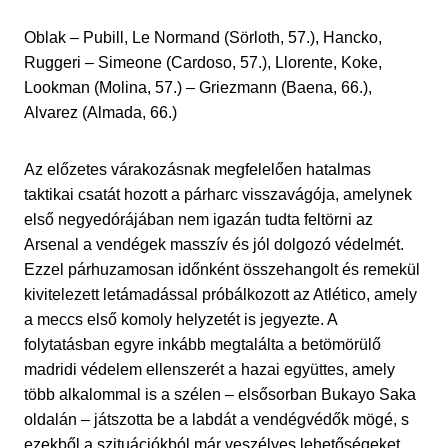
Oblak – Pubill, Le Normand (Sörloth, 57.), Hancko,
Ruggeri – Simeone (Cardoso, 57.), Llorente, Koke,
Lookman (Molina, 57.) – Griezmann (Baena, 66.),
Alvarez (Almada, 66.)
Az előzetes várakozásnak megfelelően hatalmas
taktikai csatát hozott a párharc visszavágója, amelynek
első negyedórájában nem igazán tudta feltörni az
Arsenal a vendégek masszív és jól dolgozó védelmét.
Ezzel párhuzamosan időnként összehangolt és remekül
kivitelezett letámadással próbálkozott az Atlético, amely
a meccs első komoly helyzetét is jegyezte. A
folytatásban egyre inkább megtalálta a betömörülő
madridi védelem ellenszerét a hazai együttes, amely
több alkalommal is a szélen – elsősorban Bukayo Saka
oldalán – játszotta be a labdát a vendégvédők mögé, s
ezekből a szituációkból már veszélyes lehetőségeket