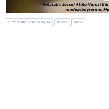
Post
#
József Attila Városi Könyvtár
#
kultúra
#
makó
Tags: