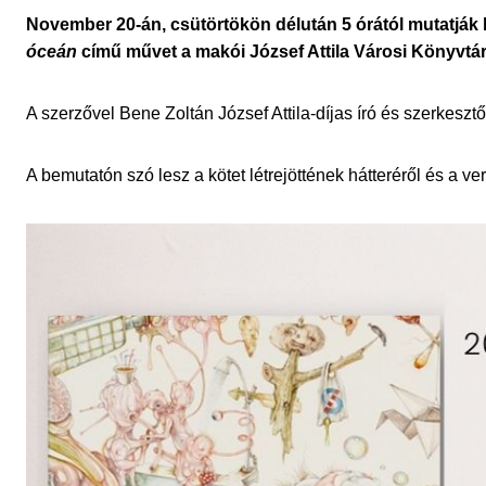
November 20-án, csütörtökön délután 5 órától mutatják 
óceán
című művet a makói József Attila Városi Könyvtá
A szerzővel Bene Zoltán József Attila-díjas író és szerkeszt
A bemutatón szó lesz a kötet létrejöttének hátteréről és a v