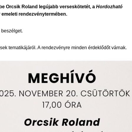
be Orcsik Roland legújabb verseskötetét, a
Hordozható
r emeleti rendezvénytermében.
ő beszélget.
ersek tematikájáról. A rendezvényre minden érdeklődőt várnak.