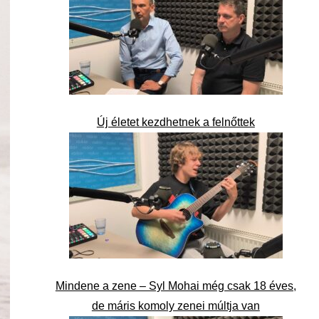
Új életet kezdhetnek a felnőttek
Mindene a zene – Syl Mohai még csak 18 éves,
de máris komoly zenei múltja van