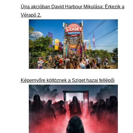
Újra akcióban David Harbour Mikulása: Érkezik a
Vérapó 2.
Képernyőre költöznek a Sziget hazai fellépői