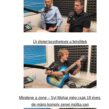
Új életet kezdhetnek a felnőttek
Mindene a zene – Syl Mohai még csak 18 éves,
de máris komoly zenei múltja van