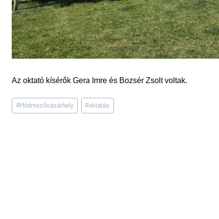
Az oktató kísérők Gera Imre és Bozsér Zsolt voltak.
Post
#
Hódmezővásárhely
#
oktatás
Tags: