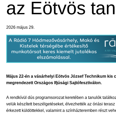
az Eötvös tan
2026 május 29.
Május 22-én a vásárhelyi Eötvös József Technikum kis
megrendezett Országos Ifjúsági Sajtófesztiválon.
A rendkívül dús programsorozat keretében a tanulók találko
velük készített beszélgetéseket, élvezhették az óriási teras
érkezett küldöttekkel, valamint a színházteremben részt vehe