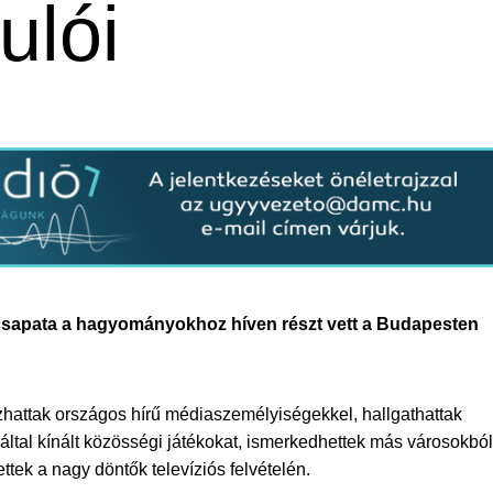
ulói
 csapata a hagyományokhoz híven részt vett a Budapesten
zhattak országos hírű médiaszemélyiségekkel, hallgathattak
z által kínált közösségi játékokat, ismerkedhettek más városokból
ttek a nagy döntők televíziós felvételén.