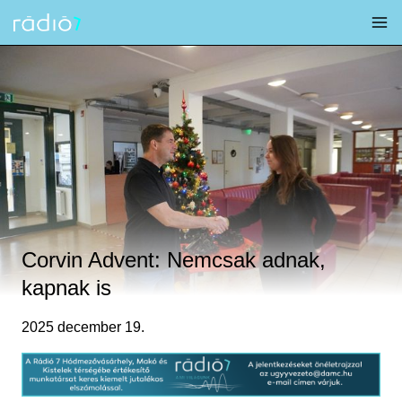
Skip
to
content
Corvin Advent: Nemcsak adnak,
kapnak is
2025 december 19.