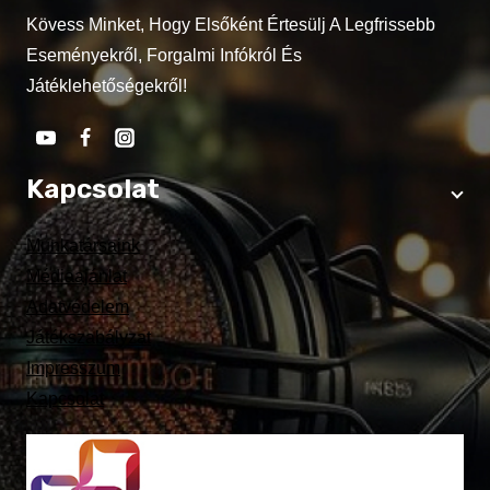
Kövess Minket, Hogy Elsőként Értesülj A Legfrissebb
Eseményekről, Forgalmi Infókról És
Játéklehetőségekről!
Kapcsolat
Munkatársaink
Médiaajánlat
Adatvédelem
Játékszabályzat
Impresszum
Kapcsolat