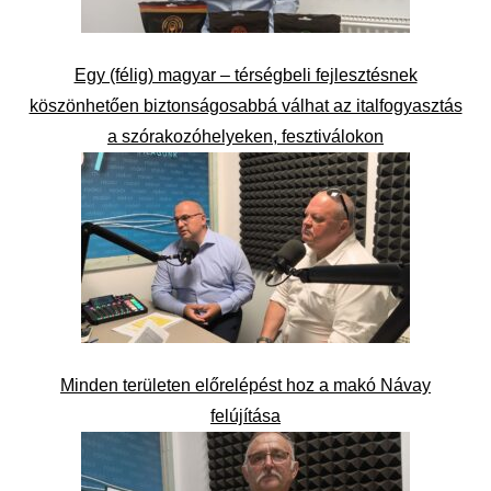
Egy (félig) magyar – térségbeli fejlesztésnek
köszönhetően biztonságosabbá válhat az italfogyasztás
a szórakozóhelyeken, fesztiválokon
Minden területen előrelépést hoz a makó Návay
felújítása