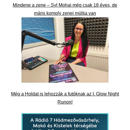
Mindene a zene – Syl Mohai még csak 18 éves, de
máris komoly zenei múltja van
Még a Holdat is lehozzák a futóknak az I. Glow Night
Runon!