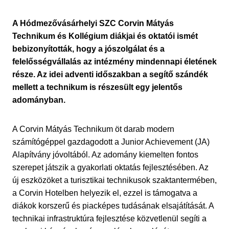
A Hódmezővásárhelyi SZC Corvin Mátyás
Technikum és Kollégium diákjai és oktatói ismét
bebizonyították, hogy a jószolgálat és a
felelősségvállalás az intézmény mindennapi életének
része. Az idei adventi időszakban a segítő szándék
mellett a technikum is részesült egy jelentős
adományban.
A Corvin Mátyás Technikum öt darab modern
számítógéppel gazdagodott a Junior Achievement (JA)
Alapítvány jóvoltából. Az adomány kiemelten fontos
szerepet játszik a gyakorlati oktatás fejlesztésében. Az
új eszközöket a turisztikai technikusok szaktantermében,
a Corvin Hotelben helyezik el, ezzel is támogatva a
diákok korszerű és piacképes tudásának elsajátítását. A
technikai infrastruktúra fejlesztése közvetlenül segíti a