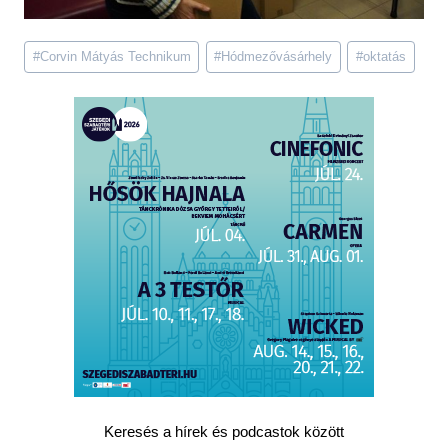
Post
#
Corvin Mátyás Technikum
#
Hódmezővásárhely
#
oktatás
Tags:
Keresés a hírek és podcastok között