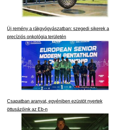
Új remény a rákgyógyászatban: szegedi sikerek a
precíziós onkológia területén
Csapatban aranyat, egyéniben ezüstöt nyertek
öttusázóink az Eb-n