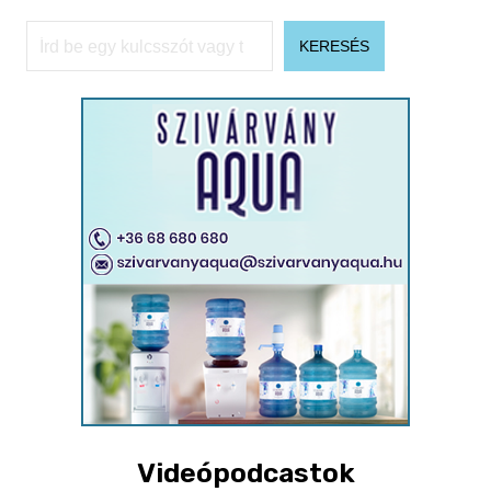
Keresés
KERESÉS
Videópodcastok