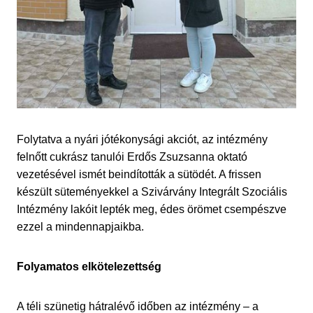
Folytatva a nyári jótékonysági akciót, az intézmény
felnőtt cukrász tanulói Erdős Zsuzsanna oktató
vezetésével ismét beindították a sütödét. A frissen
készült süteményekkel a Szivárvány Integrált Szociális
Intézmény lakóit lepték meg, édes örömet csempészve
ezzel a mindennapjaikba.
Folyamatos elkötelezettség
A téli szünetig hátralévő időben az intézmény – a