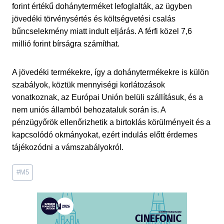
forint értékű dohányterméket lefoglalták, az ügyben
jövedéki törvénysértés és költségvetési csalás
bűncselekmény miatt indult eljárás. A férfi közel 7,6
millió forint bírságra számíthat.
A jövedéki termékekre, így a dohánytermékekre is külön
szabályok, köztük mennyiségi korlátozások
vonatkoznak, az Európai Unión belüli szállításuk, és a
nem uniós államból behozataluk során is. A
pénzügyőrök ellenőrizhetik a birtoklás körülményeit és a
kapcsolódó okmányokat, ezért indulás előtt érdemes
tájékozódni a vámszabályokról.
Post
#
M5
Tags: