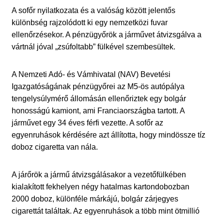
A sofőr nyilatkozata és a valóság között jelentős
különbség rajzolódott ki egy nemzetközi fuvar
ellenőrzésekor. A pénzügyőrök a járművet átvizsgálva a
vártnál jóval „zsúfoltabb” fülkével szembesültek.
A Nemzeti Adó- és Vámhivatal (NAV) Bevetési
Igazgatóságának pénzügyőrei az M5-ös autópálya
tengelysúlymérő állomásán ellenőriztek egy bolgár
honosságú kamiont, ami Franciaországba tartott. A
járművet egy 34 éves férfi vezette. A sofőr az
egyenruhások kérdésére azt állította, hogy mindössze tíz
doboz cigaretta van nála.
A járőrök a jármű átvizsgálásakor a vezetőfülkében
kialakított fekhelyen négy hatalmas kartondobozban
2000 doboz, különféle márkájú, bolgár zárjegyes
cigarettát találtak. Az egyenruhások a több mint ötmillió