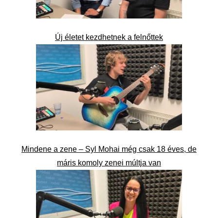
Új életet kezdhetnek a felnőttek
Mindene a zene – Syl Mohai még csak 18 éves, de
máris komoly zenei múltja van