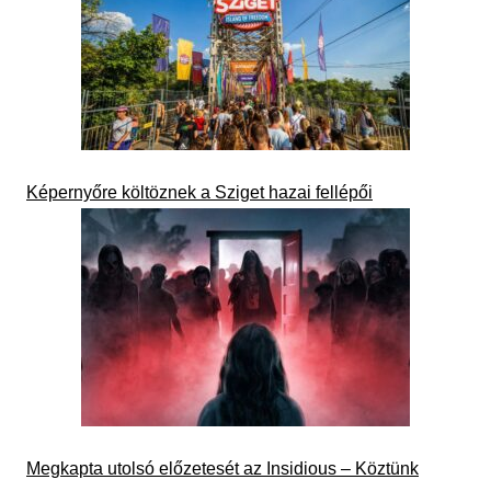
Képernyőre költöznek a Sziget hazai fellépői
Megkapta utolsó előzetesét az Insidious – Köztünk