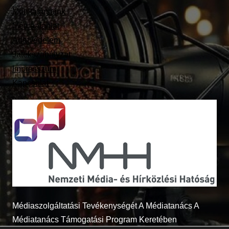
Munkatársaink
Médiaajánlat
Adatvédelem
Játékszabályzat
Impresszum
Kapcsolat
Médiaszolgáltatási Tevékenységét A Médiatanács A
Médiatanács Támogatási Program Keretében