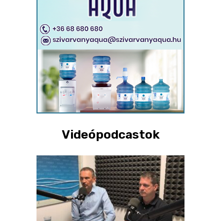
Videópodcastok