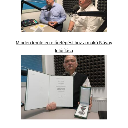
Minden területen előrelépést hoz a makó Návay
felújítása