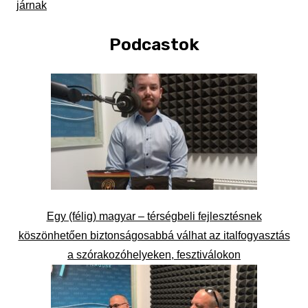
járnak
Podcastok
Egy (félig) magyar – térségbeli fejlesztésnek
köszönhetően biztonságosabbá válhat az italfogyasztás
a szórakozóhelyeken, fesztiválokon