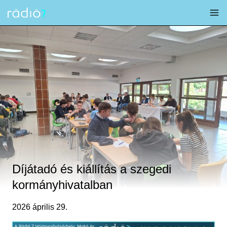
Skip
to
content
Díjátadó és kiállítás a szegedi
kormányhivatalban
2026 április 29.