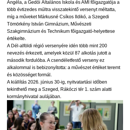
Angéla, a Gedói Általános Iskola és AMI főigazgatója a
több évtizedes múltra visszatekintő versenyt méltatta,
míg a műveket Márkusné Csíkos Ildikó, a Szegedi
Tömörkény István Gimnázium, Művészeti
Szakgimnázium és Technikum főigazgató-helyettese
értékelte.
A Dél-alföldi régió versenyére idén több mint 200
nevezés érkezett, amelyek közül 87 alkotás jutott a
második fordulóba. A csendéletfestő verseny ez
alkalommal is bebizonyította: a művészet értéket teremt
és közösséget formál.
A kiállítás 2026. június 30-ig, nyitvatartási időben
tekinthető meg a Szeged, Rákóczi tér 1. szám alatti
kormányhivatal aulájában.