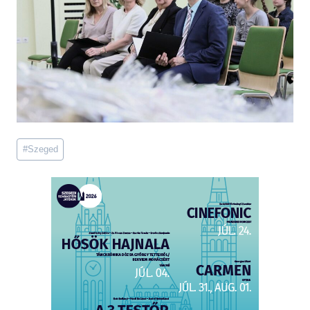
Post
#
Szeged
Tags: