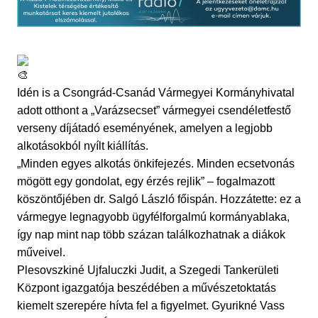
Idén is a Csongrád-Csanád Vármegyei Kormányhivatal
adott otthont a „Varázsecset” vármegyei csendéletfestő
verseny díjátadó eseményének, amelyen a legjobb
alkotásokból nyílt kiállítás.
„Minden egyes alkotás önkifejezés. Minden ecsetvonás
mögött egy gondolat, egy érzés rejlik” – fogalmazott
köszöntőjében dr. Salgó László főispán. Hozzátette: ez a
vármegye legnagyobb ügyfélforgalmú kormányablaka,
így nap mint nap több százan találkozhatnak a diákok
műveivel.
Plesovszkiné Ujfaluczki Judit, a Szegedi Tankerületi
Központ igazgatója beszédében a művészetoktatás
kiemelt szerepére hívta fel a figyelmet. Gyurikné Vass