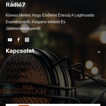
Rádió7
Kövess Minket, Hogy Elsőként Értesülj A Legfrissebb
Eseményekről, Forgalmi Infókról És
Játéklehetőségekről!
Kapcsolat
Munkatársaink
Médiaajánlat
Adatvédelem
Játékszabályzat
Impresszum
Kapcsolat