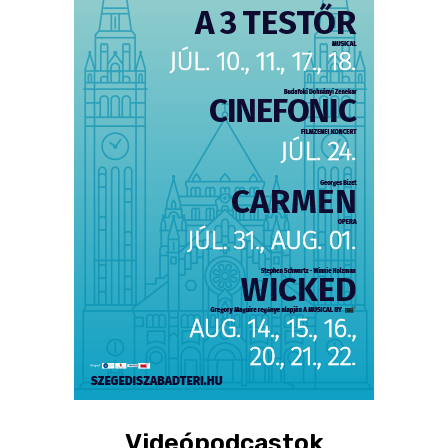
Videópodcastok