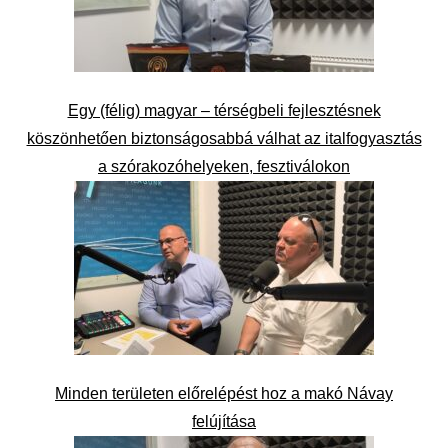
Egy (félig) magyar – térségbeli fejlesztésnek
köszönhetően biztonságosabbá válhat az italfogyasztás
a szórakozóhelyeken, fesztiválokon
Minden területen előrelépést hoz a makó Návay
felújítása