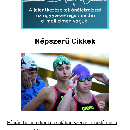
Népszerű Cikkek
Fábián Bettina drámai csatában szerzett ezüstérmet a