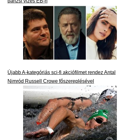
párizsi vizes EB-n
Újabb A-kategóriás sci-fi akciófilmet rendez Antal
Nimród Russell Crowe főszereplésével