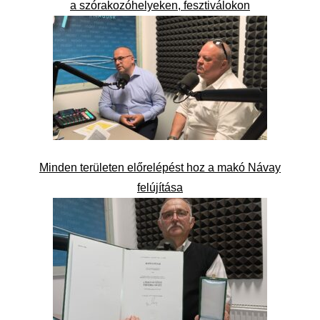
a szórakozóhelyeken, fesztiválokon
Minden területen előrelépést hoz a makó Návay
felújítása