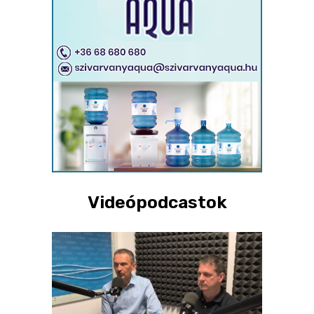
Videópodcastok