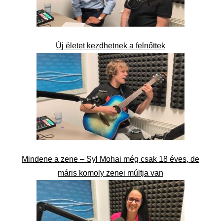
Új életet kezdhetnek a felnőttek
Mindene a zene – Syl Mohai még csak 18 éves, de
máris komoly zenei múltja van