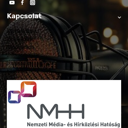
Kapcsolat
Munkatársaink
Médiaajánlat
Adatvédelem
Játékszabályzat
Impresszum
Kapcsolat