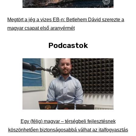
Megtört a jég a vizes EB-n: Betlehem Dávid szerezte a
magyar csapat első aranyérmét
Podcastok
Egy (félig) magyar – térségbeli fejlesztésnek
köszönhetően biztonságosabbá válhat az italfogyasztás