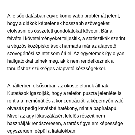
A felsőoktatásban egyre komolyabb problémát jelent,
hogy a diákok képtelenek hosszabb szövegeket
elolvasni és összetett gondolatokat követni. Bár a
felvételi követelményeket teljesítik, a statisztikák szerint
a végzős középiskolások harmada már az alapvető
szövegértési szintet sem éri el. Az egyetemek így olyan
hallgatókkal telnek meg, akik nem rendelkeznek a
tanuláshoz szükséges alapvető készségekkel.
A háttérben elsősorban az okostelefonok állnak.
Kutatások igazolják, hogy a telefon puszta jelenléte is
rontja a memóriát és a koncentrációt, a képernyőn való
olvasás pedig kevésbé hatékony, mint a papíralapú.
Mivel az agy fókuszálásért felelős részeit nem
használják rendszeresen, a tartós figyelem képessége
egyszerűen leépül a fiatalokban.