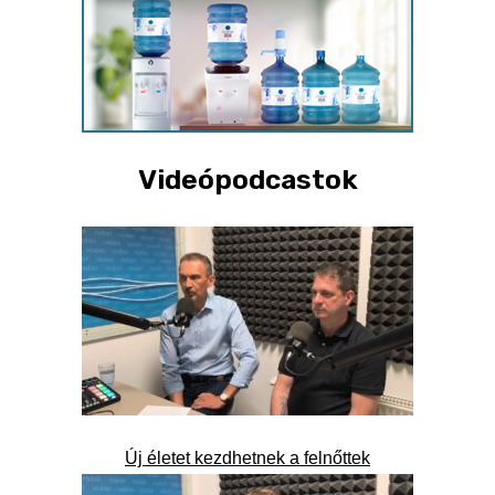
Videópodcastok
Új életet kezdhetnek a felnőttek