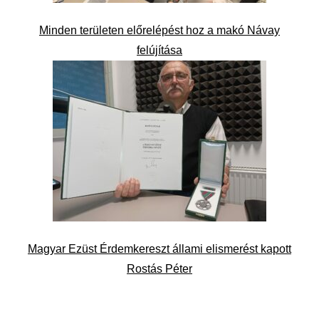
Minden területen előrelépést hoz a makó Návay
felújítása
Magyar Ezüst Érdemkereszt állami elismerést kapott
Rostás Péter