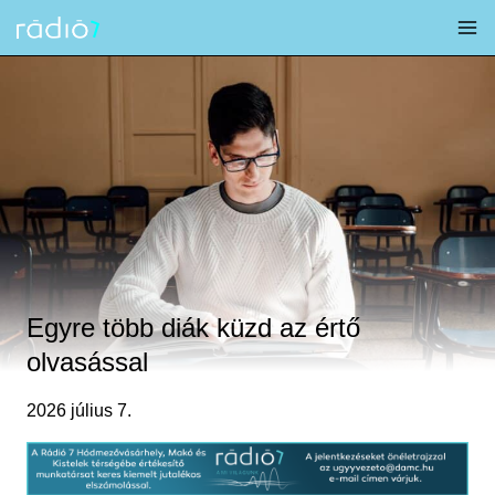
Skip
to
content
Egyre több diák küzd az értő
olvasással
2026 július 7.