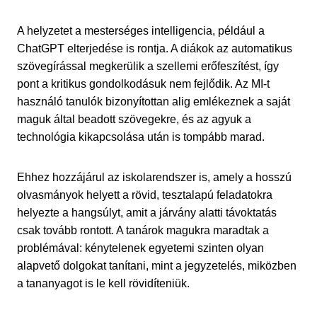
A helyzetet a mesterséges intelligencia, például a
ChatGPT elterjedése is rontja. A diákok az automatikus
szövegírással megkerülik a szellemi erőfeszítést, így
pont a kritikus gondolkodásuk nem fejlődik. Az MI-t
használó tanulók bizonyítottan alig emlékeznek a saját
maguk által beadott szövegekre, és az agyuk a
technológia kikapcsolása után is tompább marad.
Ehhez hozzájárul az iskolarendszer is, amely a hosszú
olvasmányok helyett a rövid, tesztalapú feladatokra
helyezte a hangsúlyt, amit a járvány alatti távoktatás
csak tovább rontott. A tanárok magukra maradtak a
problémával: kénytelenek egyetemi szinten olyan
alapvető dolgokat tanítani, mint a jegyzetelés, miközben
a tananyagot is le kell rövidíteniük.