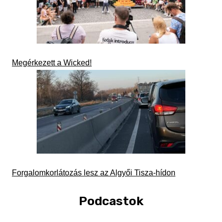
Megérkezett a Wicked!
Forgalomkorlátozás lesz az Algyői Tisza-hídon
Podcastok