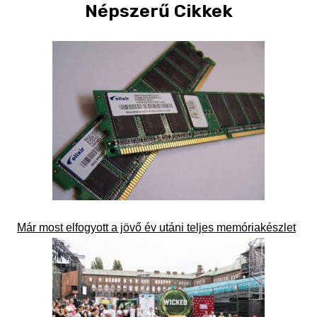
Népszerű Cikkek
Már most elfogyott a jövő év utáni teljes memóriakészlet