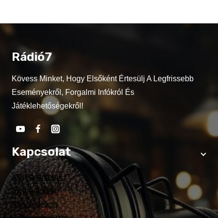
Rádió7
Kövess Minket, Hogy Elsőként Értesülj A Legfrissebb
Eseményekről, Forgalmi Infókról És
Játéklehetőségekről!
Kapcsolat
Munkatársaink
Médiaajánlat
Adatvédelem
Játékszabályzat