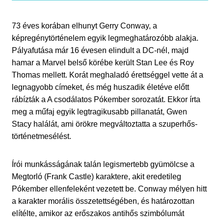
73 éves korában elhunyt Gerry Conway, a
képregénytörténelem egyik legmeghatározóbb alakja.
Pályafutása már 16 évesen elindult a DC-nél, majd
hamar a Marvel belső körébe került Stan Lee és Roy
Thomas mellett. Korát meghaladó érettséggel vette át a
legnagyobb címeket, és még huszadik életéve előtt
rábízták a A csodálatos Pókember sorozatát. Ekkor írta
meg a műfaj egyik legtragikusabb pillanatát, Gwen
Stacy halálát, ami örökre megváltoztatta a szuperhős-
történetmesélést.
Írói munkásságának talán legismertebb gyümölcse a
Megtorló (Frank Castle) karaktere, akit eredetileg
Pókember ellenfeleként vezetett be. Conway mélyen hitt
a karakter morális összetettségében, és határozottan
elítélte, amikor az erőszakos antihős szimbólumát