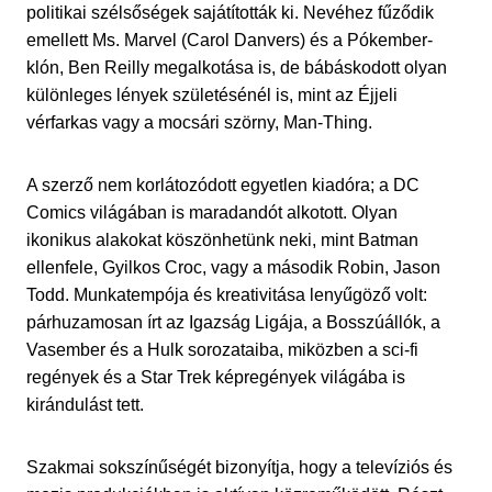
politikai szélsőségek sajátították ki. Nevéhez fűződik
emellett Ms. Marvel (Carol Danvers) és a Pókember-
klón, Ben Reilly megalkotása is, de bábáskodott olyan
különleges lények születésénél is, mint az Éjjeli
vérfarkas vagy a mocsári szörny, Man-Thing.
A szerző nem korlátozódott egyetlen kiadóra; a DC
Comics világában is maradandót alkotott. Olyan
ikonikus alakokat köszönhetünk neki, mint Batman
ellenfele, Gyilkos Croc, vagy a második Robin, Jason
Todd. Munkatempója és kreativitása lenyűgöző volt:
párhuzamosan írt az Igazság Ligája, a Bosszúállók, a
Vasember és a Hulk sorozataiba, miközben a sci-fi
regények és a Star Trek képregények világába is
kirándulást tett.
Szakmai sokszínűségét bizonyítja, hogy a televíziós és