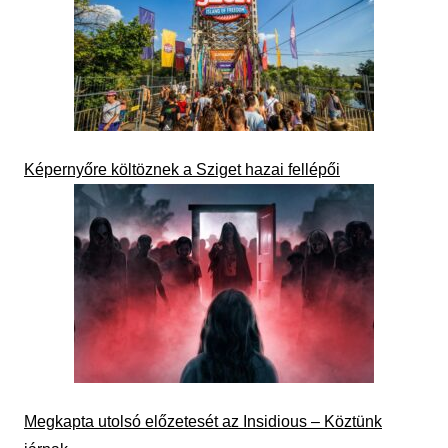
Képernyőre költöznek a Sziget hazai fellépői
Megkapta utolsó előzetesét az Insidious – Köztünk