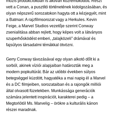
mozis produkciókban is aktívan közreműködött. Részt
vett a Conan, a pusztító történetének kidolgozásában, és
olyan népszerű sorozatokon hagyta ott a kézjegyét, mint
a Batman: A rajzfilmsorozat vagy a Herkules. Kevin
Feige, a Marvel Studios vezetője szerint Conway
zsenialitása abban rejlett, hogy képes volt a látványos
szuperhősködést emberi, „talajközeli” drámával és
fajsúlyos társadalmi témákkal ötvözni.
Gerry Conway távozásával egy olyan alkotó dőlt ki a
sorból, akinek víziói alapjaiban határozták meg a
modern popkultúrát. Bár az utóbbi években súlyos
betegséggel küzdött, hagyatéka a mai napig él a Marvel
és a DC filmjeiben, sorozataiban és a rajongók milliói
által olvasott füzetekben. Munkássága generációk
számára jelentett inspirációt, karakterei pedig – a
Megtorlótól Ms. Marvelig – örökre a kulturális kánon
részei maradnak.