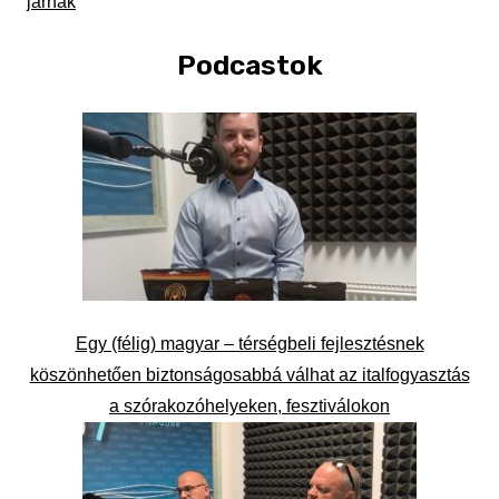
járnak
Podcastok
Egy (félig) magyar – térségbeli fejlesztésnek
köszönhetően biztonságosabbá válhat az italfogyasztás
a szórakozóhelyeken, fesztiválokon