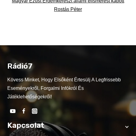
Magyar Ezüst Érdemkereszt állami elismerést kapott
Rostás Péter
Rádió7
Kövess Minket, Hogy Elsőként Értesülj A Legfrissebb
Eseményekről, Forgalmi Infókról És
Játéklehetőségekről!
Kapcsolat