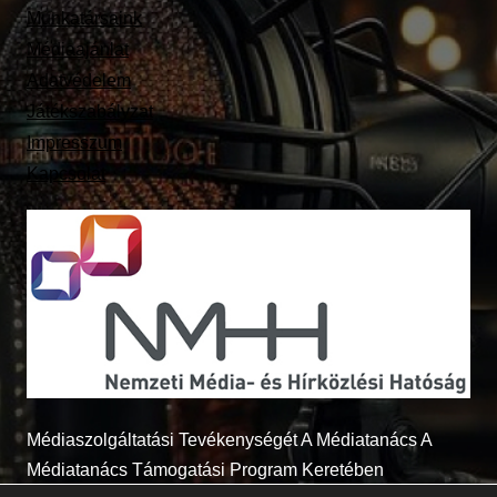
Munkatársaink
Médiaajánlat
Adatvédelem
Játékszabályzat
Impresszum
Kapcsolat
Médiaszolgáltatási Tevékenységét A Médiatanács A
Médiatanács Támogatási Program Keretében