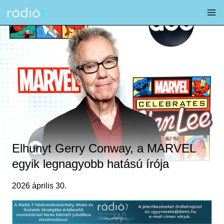
Skip
to
content
Elhunyt Gerry Conway, a MARVEL
egyik legnagyobb hatású írója
2026 április 30.