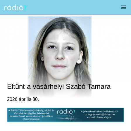
Skip
to
content
Eltűnt a vásárhelyi Szabó Tamara
2026 április 30.