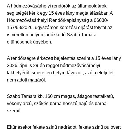
A hódmezővásárhelyi rendőrök az állampolgárok
segítségét kérik egy 15 éves lány megtalálásában.A
Hódmezővásárhelyi Rendőrkapitányság a 06030-
157/68/2026. ügyszámon körözési eljárást folytat az
ismeretlen helyen tartózkodó Szabó Tamara
eltűnésének ügyében.
A rendőrségre érkezett bejelentés szerint a 15 éves lány
2026. április 29-én reggel hódmezővásárhelyi
lakhelyéről ismeretlen helyre távozott, azóta életjelet
nem adott magáról.
Szabó Tamara kb. 160 cm magas, átlagos testalkatú,
vékony arcú, szőkés-barna hosszú hajú és barna
szemű.
Eltűnésekor fekete színű nadrágot, fekete színű pulóvert