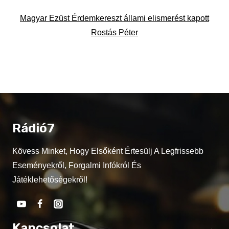
Magyar Ezüst Érdemkereszt állami elismerést kapott
Rostás Péter
Rádió7
Kövess Minket, Hogy Elsőként Értesülj A Legfrissebb
Eseményekről, Forgalmi Infókról És
Játéklehetőségekről!
Kapcsolat