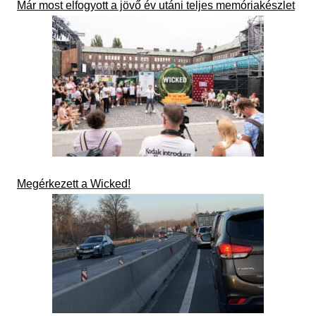
Már most elfogyott a jövő év utáni teljes memóriakészlet
Megérkezett a Wicked!