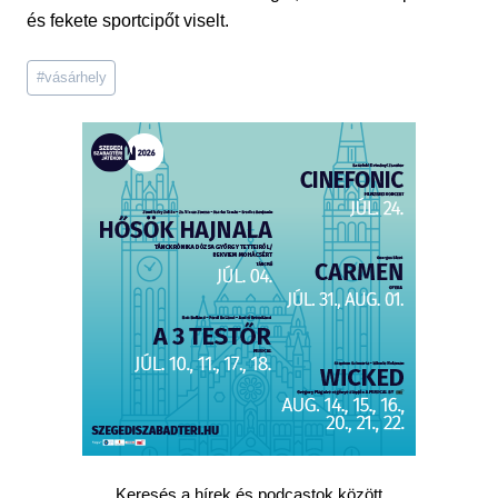
és fekete sportcipőt viselt.
Post
#
vásárhely
Tags:
Keresés a hírek és podcastok között