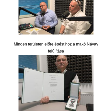
Minden területen előrelépést hoz a makó Návay
felújítása