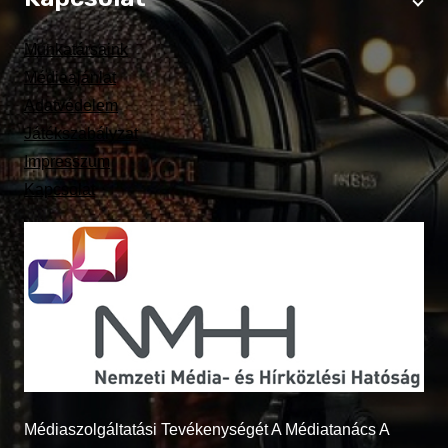
Munkatársaink
Médiaajánlat
Adatvédelem
Játékszabályzat
Impresszum
Kapcsolat
Médiaszolgáltatási Tevékenységét A Médiatanács A