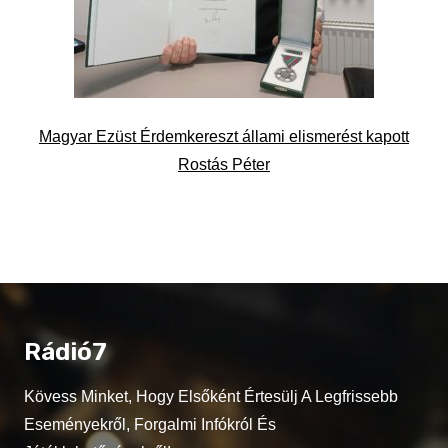
Magyar Ezüst Érdemkereszt állami elismerést kapott
Rostás Péter
Rádió7
Kövess Minket, Hogy Elsőként Értesülj A Legfrissebb
Eseményekről, Forgalmi Infókról És