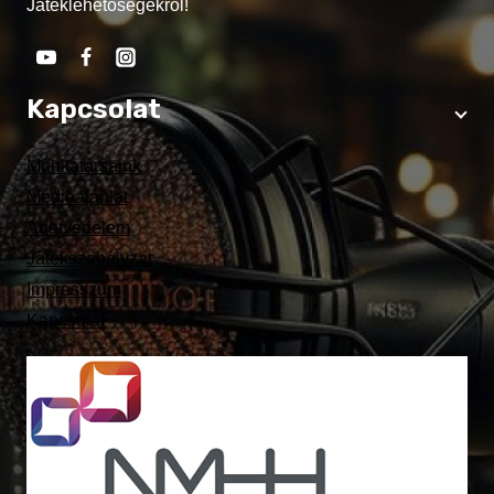
Játéklehetőségekről!
Kapcsolat
Munkatársaink
Médiaajánlat
Adatvédelem
Játékszabályzat
Impresszum
Kapcsolat