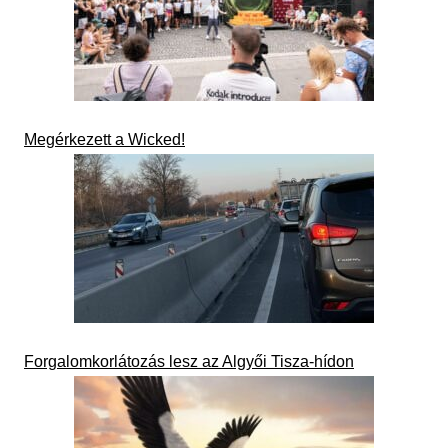
Megérkezett a Wicked!
Forgalomkorlátozás lesz az Algyői Tisza-hídon