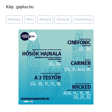
Kép: .gsplus.hu
Post
#
fantasy
#
film
#
kaland
#
sorozat
#
streaming
Tags: