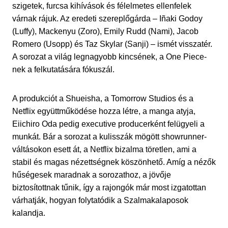
szigetek, furcsa kihívások és félelmetes ellenfelek
várnak rájuk. Az eredeti szereplőgárda – Iñaki Godoy
(Luffy), Mackenyu (Zoro), Emily Rudd (Nami), Jacob
Romero (Usopp) és Taz Skylar (Sanji) – ismét visszatér.
A sorozat a világ legnagyobb kincsének, a One Piece-
nek a felkutatására fókuszál.
A produkciót a Shueisha, a Tomorrow Studios és a
Netflix együttműködése hozza létre, a manga atyja,
Eiichiro Oda pedig executive producerként felügyeli a
munkát. Bár a sorozat a kulisszák mögött showrunner-
váltásokon esett át, a Netflix bizalma töretlen, ami a
stabil és magas nézettségnek köszönhető. Amíg a nézők
hűségesek maradnak a sorozathoz, a jövője
biztosítottnak tűnik, így a rajongók már most izgatottan
várhatják, hogyan folytatódik a Szalmakalaposok
kalandja.