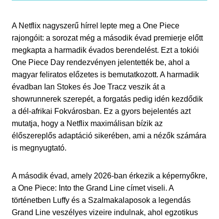
A Netflix nagyszerű hírrel lepte meg a One Piece
rajongóit: a sorozat még a második évad premierje előtt
megkapta a harmadik évados berendelést. Ezt a tokiói
One Piece Day rendezvényen jelentették be, ahol a
magyar feliratos előzetes is bemutatkozott. A harmadik
évadban Ian Stokes és Joe Tracz veszik át a
showrunnerek szerepét, a forgatás pedig idén kezdődik
a dél-afrikai Fokvárosban. Ez a gyors bejelentés azt
mutatja, hogy a Netflix maximálisan bízik az
élőszereplős adaptáció sikerében, ami a nézők számára
is megnyugtató.
A második évad, amely 2026-ban érkezik a képernyőkre,
a One Piece: Into the Grand Line címet viseli. A
történetben Luffy és a Szalmakalaposok a legendás
Grand Line veszélyes vizeire indulnak, ahol egzotikus