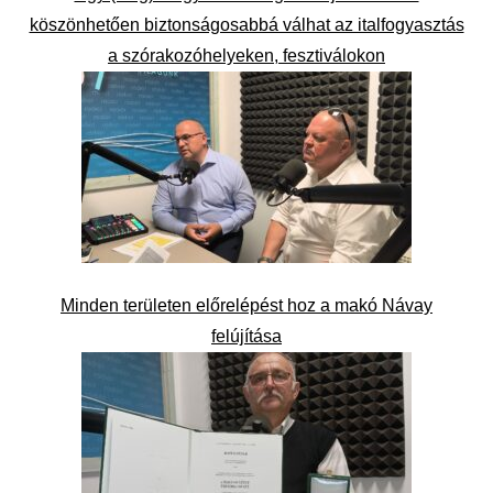
köszönhetően biztonságosabbá válhat az italfogyasztás
a szórakozóhelyeken, fesztiválokon
Minden területen előrelépést hoz a makó Návay
felújítása