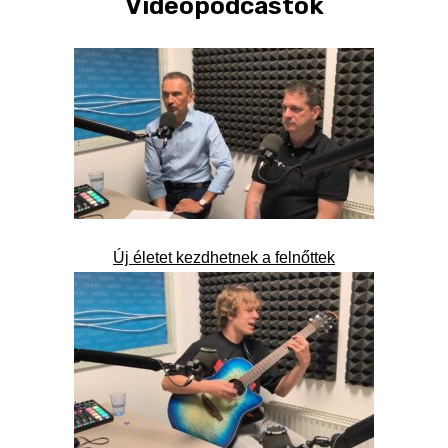
Videópodcastok
Új életet kezdhetnek a felnőttek