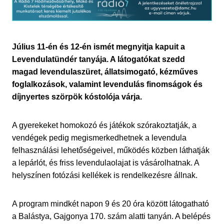
Július 11-én és 12-én ismét megnyitja kapuit a
Levendulatündér tanyája. A látogatókat szedd
magad levendulaszüret, állatsimogató, kézműves
foglalkozások, valamint levendulás finomságok és
díjnyertes szörpök kóstolója várja.
A gyerekeket homokozó és játékok szórakoztatják, a
vendégek pedig megismerkedhetnek a levendula
felhasználási lehetőségeivel, működés közben láthatják
a lepárlót, és friss levendulaolajat is vásárolhatnak. A
helyszínen fotózási kellékek is rendelkezésre állnak.
A program mindkét napon 9 és 20 óra között látogatható
a Balástya, Gajgonya 170. szám alatti tanyán. A belépés