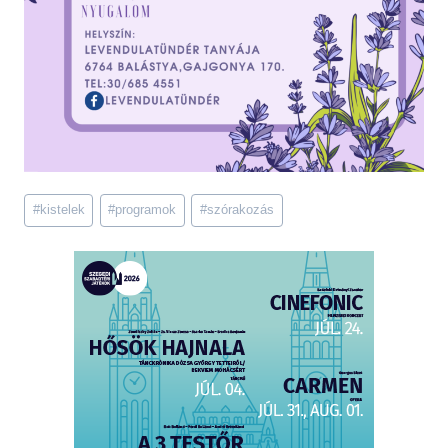
Post
#
kistelek
#
programok
#
szórakozás
Tags: