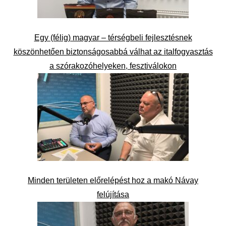
Egy (félig) magyar – térségbeli fejlesztésnek
köszönhetően biztonságosabbá válhat az italfogyasztás
a szórakozóhelyeken, fesztiválokon
Minden területen előrelépést hoz a makó Návay
felújítása