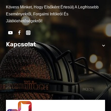
Kövess Minket, Hogy Elsőként Értesülj A Legfrissebb
Eseményekről, Forgalmi Infókról És
Játéklehetőségekről!
Kapcsolat
Munkatársaink
Médiaajánlat
Adatvédelem
Játékszabályzat
Impresszum
Kapcsolat