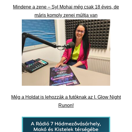
Mindene a zene – Syl Mohai még csak 18 éves, de
máris komoly zenei múltja van
Még a Holdat is lehozzák a futóknak az I. Glow Night
Runon!