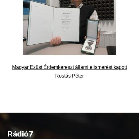
Magyar Ezüst Érdemkereszt állami elismerést kapott
Rostás Péter
Rádió7