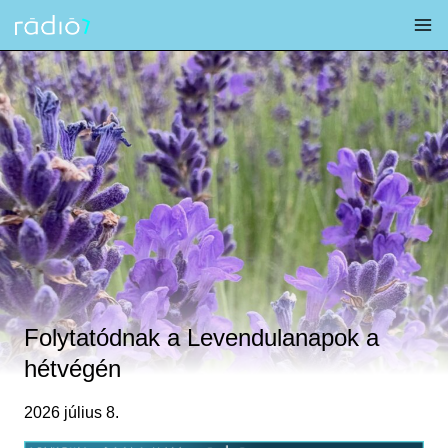
Skip
to
content
Folytatódnak a Levendulanapok a
hétvégén
2026 július 8.