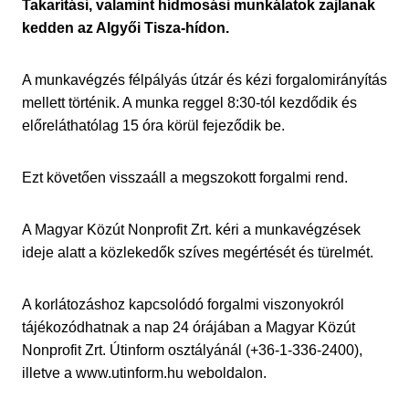
Takarítási, valamint hídmosási munkálatok zajlanak
kedden az Algyői Tisza-hídon.
A munkavégzés félpályás útzár és kézi forgalomirányítás
mellett történik. A munka reggel 8:30-tól kezdődik és
előreláthatólag 15 óra körül fejeződik be.
Ezt követően visszaáll a megszokott forgalmi rend.
A Magyar Közút Nonprofit Zrt. kéri a munkavégzések
ideje alatt a közlekedők szíves megértését és türelmét.
A korlátozáshoz kapcsolódó forgalmi viszonyokról
tájékozódhatnak a nap 24 órájában a Magyar Közút
Nonprofit Zrt. Útinform osztályánál (+36-1-336-2400),
illetve a www.utinform.hu weboldalon.