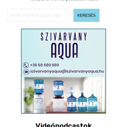
Keresés
KERESÉS
Videópodcastok