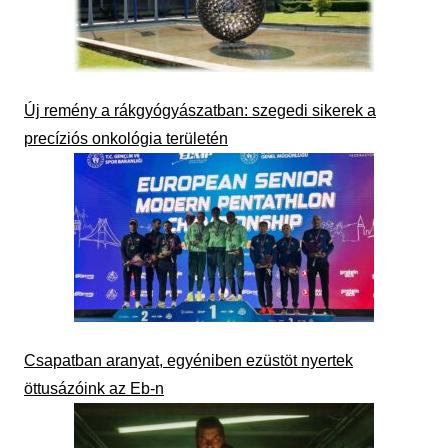
Új remény a rákgyógyászatban: szegedi sikerek a
precíziós onkológia területén
Csapatban aranyat, egyéniben ezüstöt nyertek
öttusázóink az Eb-n