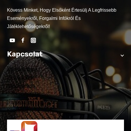
Kövess Minket, Hogy Elsőként Értesülj A Legfrissebb
Eseményekről, Forgalmi Infókról És
Játéklehetőségekről!
Kapcsolat
Munkatársaink
Médiaajánlat
Adatvédelem
Játékszabályzat
Impresszum
Kapcsolat