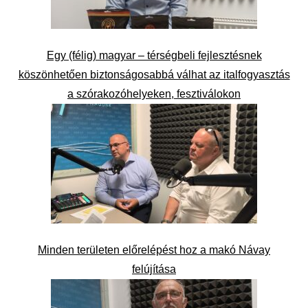
Egy (félig) magyar – térségbeli fejlesztésnek
köszönhetően biztonságosabbá válhat az italfogyasztás
a szórakozóhelyeken, fesztiválokon
Minden területen előrelépést hoz a makó Návay
felújítása