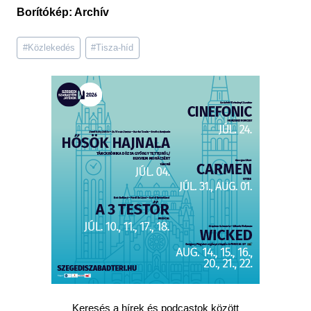
Borítókép: Archív
Post
#
Közlekedés
#
Tisza-híd
Tags:
Keresés a hírek és podcastok között