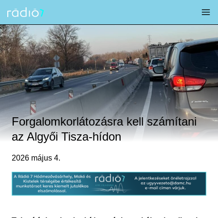
Skip
to
content
Forgalomkorlátozásra kell számítani
az Algyői Tisza-hídon
2026 május 4.