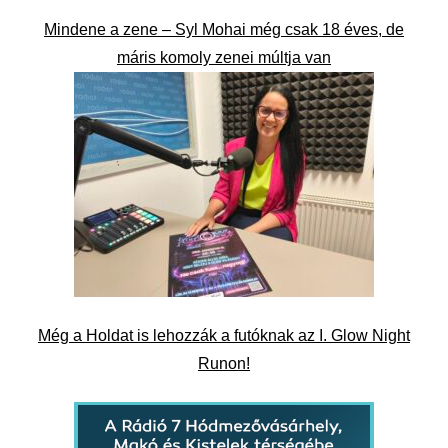
Mindene a zene – Syl Mohai még csak 18 éves, de
máris komoly zenei múltja van
Még a Holdat is lehozzák a futóknak az I. Glow Night
Runon!