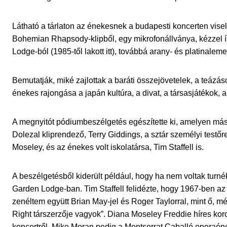
Látható a tárlaton az énekesnek a budapesti koncerten viselt 
Bohemian Rhapsody-klipből, egy mikrofonállványa, kézzel írt
Lodge-ból (1985-től lakott itt), továbbá arany- és platinalem
Bemutatják, miké zajlottak a baráti összejövetelek, a teázás
énekes rajongása a japán kultúra, a divat, a társasjátékok, 
A megnyitót pódiumbeszélgetés egészítette ki, amelyen máso
Dolezal kliprendező, Terry Giddings, a sztár személyi testő
Moseley, és az énekes volt iskolatársa, Tim Staffell is.
A beszélgetésből kiderült például, hogy ha nem voltak turné
Garden Lodge-ban. Tim Staffell felidézte, hogy 1967-ben az 
zenéltem együtt Brian May-jel és Roger Taylorral, mint ő, m
Right társzerzője vagyok”. Diana Moseley Freddie híres koro
koncertről, Mike Moran pedig a Montserrat Caballé operaé