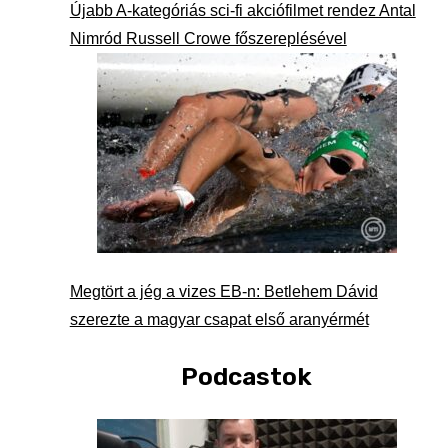
Újabb A-kategóriás sci-fi akciófilmet rendez Antal
Nimród Russell Crowe főszereplésével
Megtört a jég a vizes EB-n: Betlehem Dávid
szerezte a magyar csapat első aranyérmét
Podcastok