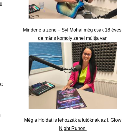
ül
Mindene a zene – Syl Mohai még csak 18 éves,
de máris komoly zenei múltja van
at
n
Még a Holdat is lehozzák a futóknak az I. Glow
Night Runon!