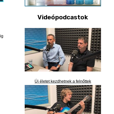
Videópodcastok
ig
Új életet kezdhetnek a felnőttek