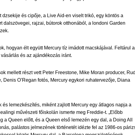
dzsekije és cipője, a Live Aid-en viselt trikó, egy köntös a
 dalszövegei, rajzai, bútorok otthonából, a londoni Garden
ezek.
ok, hogyan élt együtt Mercury tíz imádott macskájával. Feltárul 
a vásárlás és az ajándékozás iránt.
k mellett részt vett Peter Freestone, Mike Moran producer, Rud
re, Denis O’Regan fotós, Mercury egykori ruhatervezője, Diana
k és lemezkészítés, miként zajlott Mercury egy átlagos napja a
ealingi művészeti főiskolán ismerte meg Freddie-t. „Előbb
ég a Queen előtt, és a Queen első lemezén egy dal, a Doing All
nás, palástos jelmezének történetét idézte fel az 1986-os páriz
nekessel közös Mercury-dal, a Barcelona megszületésének