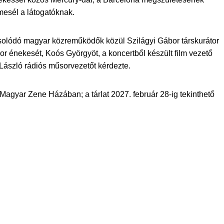
lmesél a látogatóknak.
olódó magyar közreműködők közül Szilágyi Gábor társkurátor
or énekesét, Koós Györgyöt, a koncertből készült film vezető
 László rádiós műsorvezetőt kérdezte.
a Magyar Zene Házában; a tárlat 2027. február 28-ig tekinthető