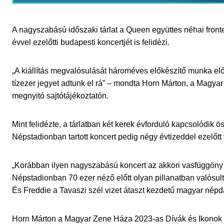
A nagyszabású időszaki tárlat a Queen együttes néhai front
évvel ezelőtti budapesti koncertjét is felidézi.
„A kiállítás megvalósulását hároméves előkészítő munka el
tízezer jegyet adtunk el rá” – mondta Horn Márton, a Magyar
megnyitó sajtótájékoztatón.
Mint felidézte, a tárlatban két kerek évforduló kapcsolódik 
Népstadionban tartott koncert pedig négy évtizeddel ezelőtt 
„Korábban ilyen nagyszabású koncert az akkori vasfüggöny
Népstadionban 70 ezer néző előtt olyan pillanatban valósult 
És Freddie a Tavaszi szél vizet átaszt kezdetű magyar népda
Horn Márton a Magyar Zene Háza 2023-as Dívák és Ikonok ki