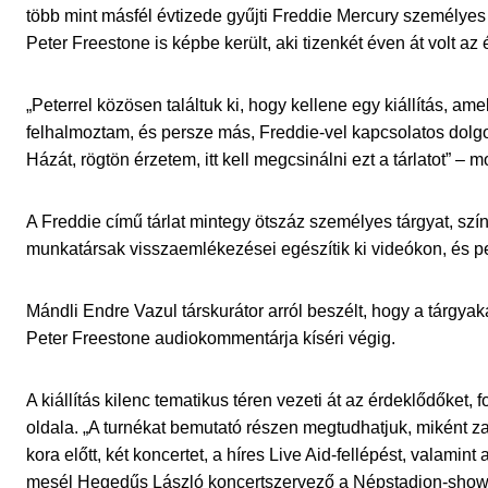
több mint másfél évtizede gyűjti Freddie Mercury személyes 
Peter Freestone is képbe került, aki tizenkét éven át volt a
„Peterrel közösen találtuk ki, hogy kellene egy kiállítás, a
felhalmoztam, és persze más, Freddie-vel kapcsolatos dol
Házát, rögtön érzetem, itt kell megcsinálni ezt a tárlatot” –
A Freddie című tárlat mintegy ötszáz személyes tárgyat, színp
munkatársak visszaemlékezései egészítik ki videókon, és p
Mándli Endre Vazul társkurátor arról beszélt, hogy a tárgyakat 
Peter Freestone audiokommentárja kíséri végig.
A kiállítás kilenc tematikus téren vezeti át az érdeklődőket,
oldala. „A turnékat bemutató részen megtudhatjuk, miként za
kora előtt, két koncertet, a híres Live Aid-fellépést, valamint
mesél Hegedűs László koncertszervező a Népstadion-show lé