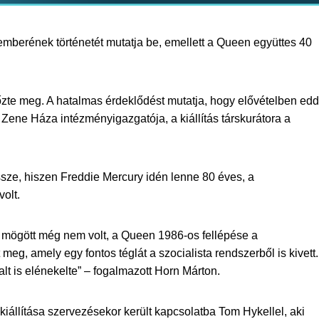
emberének történetét mutatja be, emellett a Queen együttes 40
őzte meg. A hatalmas érdeklődést mutatja, hogy elővételben edd
 Zene Háza intézményigazgatója, a kiállítás társkurátora a
össze, hiszen Freddie Mercury idén lenne 80 éves, a
volt.
 mögött még nem volt, a Queen 1986-os fellépése a
meg, amely egy fontos téglát a szocialista rendszerből is kivett.
lt is elénekelte” – fogalmazott Horn Márton.
állítása szervezésekor került kapcsolatba Tom Hykellel, aki