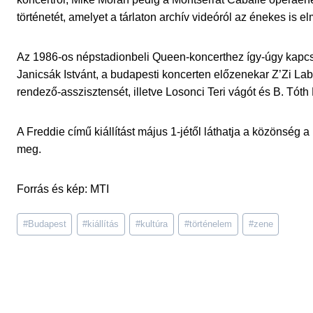
történetét, amelyet a tárlaton archív videóról az énekes is e
Az 1986-os népstadionbeli Queen-koncerthez így-úgy kapcs
Janicsák Istvánt, a budapesti koncerten előzenekar Z’Zi Lab
rendező-asszisztensét, illetve Losonci Teri vágót és B. Tóth
A Freddie című kiállítást május 1-jétől láthatja a közönség 
meg.
Forrás és kép: MTI
Post
#
Budapest
#
kiállítás
#
kultúra
#
történelem
#
zene
Tags: