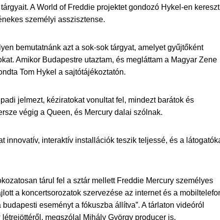
tárgyait. A World of Freddie projektet gondozó Hykel-en kereszt
z énekes személyi asszisztense.
melyen bemutatnánk azt a sok-sok tárgyat, amelyet gyűjtőként
gokat. Amikor Budapestre utaztam, és megláttam a Magyar Zene
 mondta Tom Hykel a sajtótájékoztatón.
adi jelmezt, kéziratokat vonultat fel, mindezt barátok és
ersze végig a Queen, és Mercury dalai szólnak.
innovatív, interaktív installációk teszik teljessé, és a látogatók
 fokozatosan tárul fel a sztár mellett Freddie Mercury személyes
jlott a koncertsorozatok szervezése az internet és a mobiltelefo
 a budapesti eseményt a fókuszba állítva”. A tárlaton videóról
trejöttéről, megszólal Mihály György producer is.