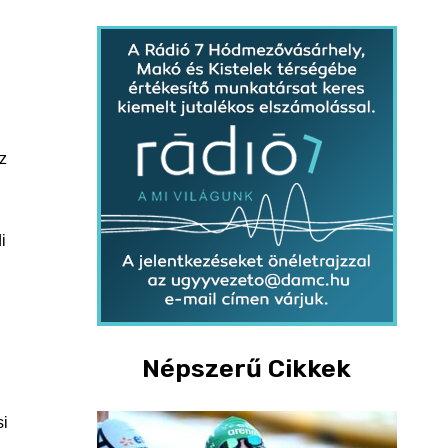
az
i
Népszerű Cikkek
si