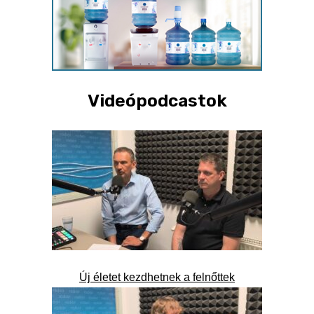
Videópodcastok
Új életet kezdhetnek a felnőttek