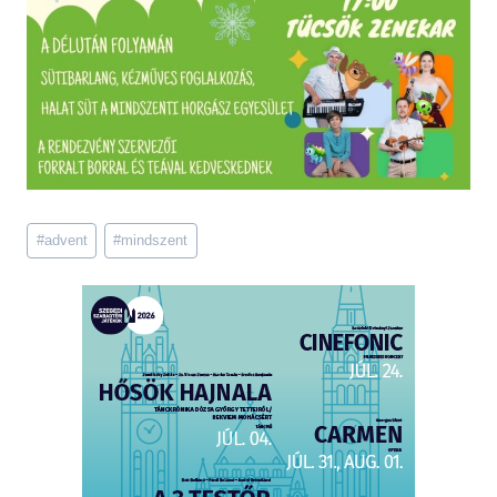
Post
#
advent
#
mindszent
Tags: