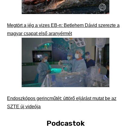
Megtört a jég a vizes EB-n: Betlehem Dávid szerezte a
magyar csapat első aranyérmét
Endoszkópos gerincműtét: úttörő eljárást mutat be az
SZTE új videója
Podcastok