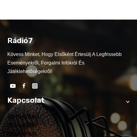
Rádió7
Kövess Minket, Hogy Elsőként Értesülj A Legfrissebb
Eseményekről, Forgalmi Infókról És
Játéklehetőségekről!
Kapcsolat
Munkatársaink
Médiaajánlat
Adatvédelem