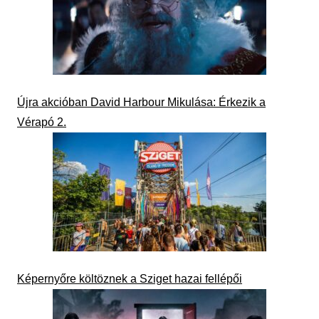
Újra akcióban David Harbour Mikulása: Érkezik a
Vérapó 2.
Képernyőre költöznek a Sziget hazai fellépői