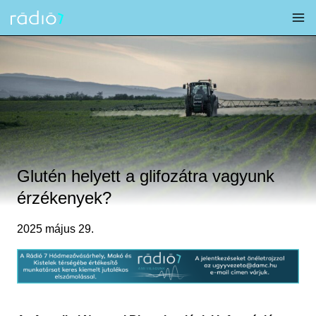
Skip
to
content
Glutén helyett a glifozátra vagyunk
érzékenyek?
2025 május 29.