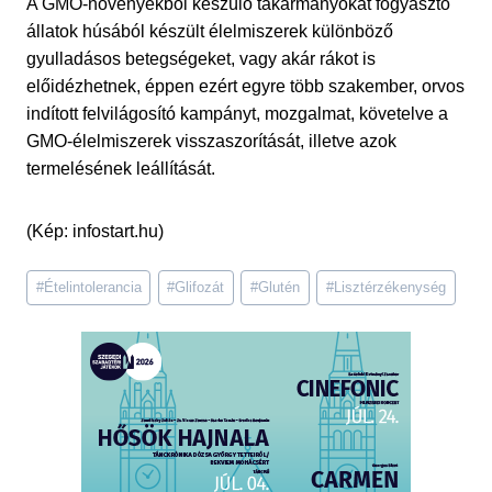
A GMO-növényekből készülő takarmányokat fogyasztó
állatok húsából készült élelmiszerek különböző
gyulladásos betegségeket, vagy akár rákot is
előidézhetnek, éppen ezért egyre több szakember, orvos
indított felvilágosító kampányt, mozgalmat, követelve a
GMO-élelmiszerek visszaszorítását, illetve azok
termelésének leállítását.
(Kép: infostart.hu)
Post
#
Ételintolerancia
#
Glifozát
#
Glutén
#
Lisztérzékenység
Tags: