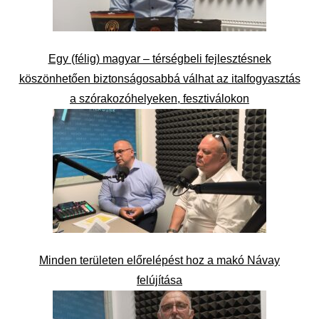
Egy (félig) magyar – térségbeli fejlesztésnek
köszönhetően biztonságosabbá válhat az italfogyasztás
a szórakozóhelyeken, fesztiválokon
Minden területen előrelépést hoz a makó Návay
felújítása