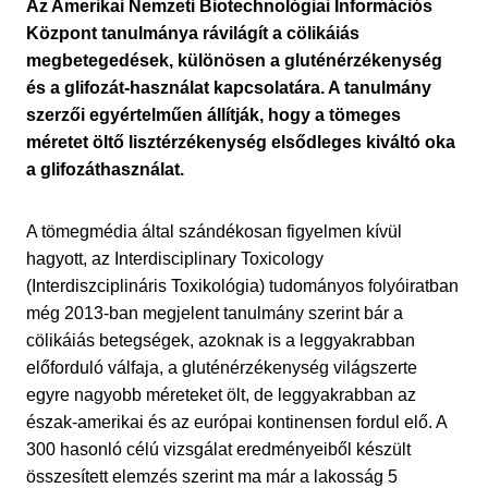
Az Amerikai Nemzeti Biotechnológiai Információs
Központ tanulmánya rávilágít a cölikáiás
megbetegedések, különösen a gluténérzékenység
és a glifozát-használat kapcsolatára. A tanulmány
szerzői egyértelműen állítják, hogy a tömeges
méretet öltő lisztérzékenység elsődleges kiváltó oka
a glifozáthasználat.
A tömegmédia által szándékosan figyelmen kívül
hagyott, az Interdisciplinary Toxicology
(Interdiszciplináris Toxikológia) tudományos folyóiratban
még 2013-ban megjelent tanulmány szerint bár a
cölikáiás betegségek, azoknak is a leggyakrabban
előforduló válfaja, a gluténérzékenység világszerte
egyre nagyobb méreteket ölt, de leggyakrabban az
észak-amerikai és az európai kontinensen fordul elő. A
300 hasonló célú vizsgálat eredményeiből készült
összesített elemzés szerint ma már a lakosság 5