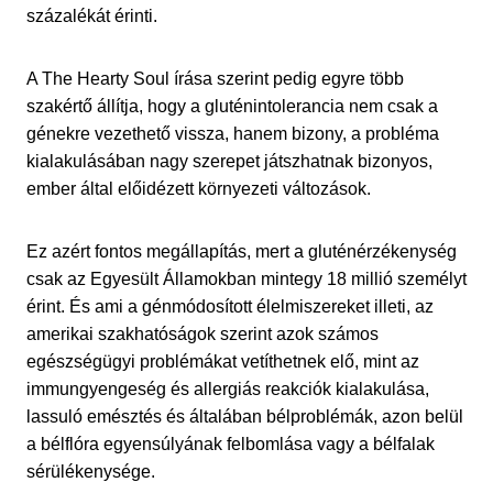
százalékát érinti.
A The Hearty Soul írása szerint pedig egyre több
szakértő állítja, hogy a gluténintolerancia nem csak a
génekre vezethető vissza, hanem bizony, a probléma
kialakulásában nagy szerepet játszhatnak bizonyos,
ember által előidézett környezeti változások.
Ez azért fontos megállapítás, mert a gluténérzékenység
csak az Egyesült Államokban mintegy 18 millió személyt
érint. És ami a génmódosított élelmiszereket illeti, az
amerikai szakhatóságok szerint azok számos
egészségügyi problémákat vetíthetnek elő, mint az
immungyengeség és allergiás reakciók kialakulása,
lassuló emésztés és általában bélproblémák, azon belül
a bélflóra egyensúlyának felbomlása vagy a bélfalak
sérülékenysége.