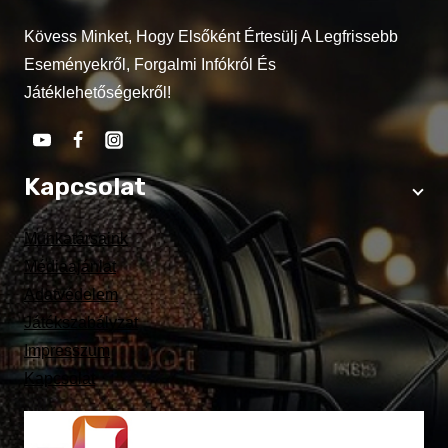
Kövess Minket, Hogy Elsőként Értesülj A Legfrissebb
Eseményekről, Forgalmi Infókról És
Játéklehetőségekről!
Kapcsolat
Munkatársaink
Médiaajánlat
Adatvédelem
Játékszabályzat
Impresszum
Kapcsolat