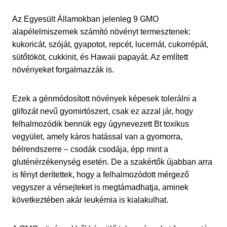
Az Egyesült Államokban jelenleg 9 GMO
alapélelmiszernek számító növényt termesztenek:
kukoricát, szóját, gyapotot, repcét, lucernát, cukorrépát,
sütőtököt, cukkinit, és Hawaii papayát. Az említett
növényeket forgalmazzák is.
Ezek a génmódosított növények képesek tolerálni a
glifozát nevű gyomirtószert, csak ez azzal jár, hogy
felhalmozódik bennük egy úgynevezett Bt toxikus
vegyület, amely káros hatással van a gyomorra,
bélrendszerre – csodák csodája, épp mint a
gluténérzékenység esetén. De a szakértők újabban arra
is fényt derítettek, hogy a felhalmozódott mérgező
vegyszer a vérsejteket is megtámadhatja, aminek
következtében akár leukémia is kialakulhat.