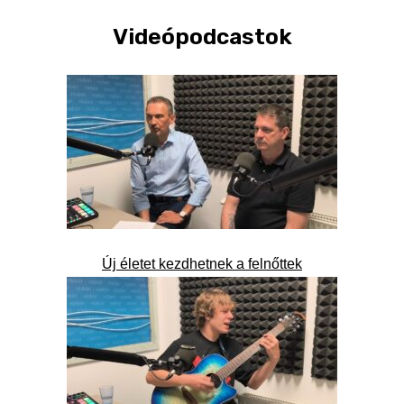
Videópodcastok
Új életet kezdhetnek a felnőttek