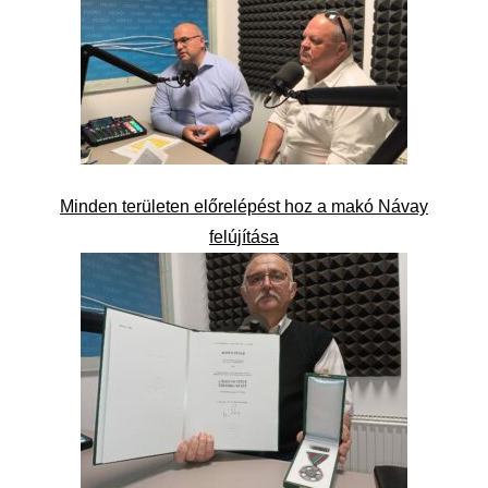
Minden területen előrelépést hoz a makó Návay
felújítása