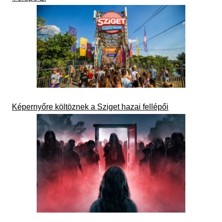
Képernyőre költöznek a Sziget hazai fellépői