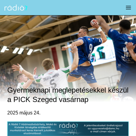
Skip
to
content
Gyermeknapi meglepetésekkel készül
a PICK Szeged vasárnap
2025 május 24.