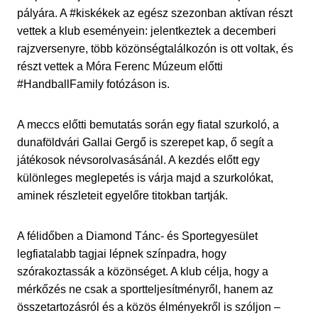
pályára. A #kiskékek az egész szezonban aktívan részt
vettek a klub eseményein: jelentkeztek a decemberi
rajzversenyre, több közönségtalálkozón is ott voltak, és
részt vettek a Móra Ferenc Múzeum előtti
#HandballFamily fotózáson is.
A meccs előtti bemutatás során egy fiatal szurkoló, a
dunaföldvári Gallai Gergő is szerepet kap, ő segít a
játékosok névsorolvasásánál. A kezdés előtt egy
különleges meglepetés is várja majd a szurkolókat,
aminek részleteit egyelőre titokban tartják.
A félidőben a Diamond Tánc- és Sportegyesület
legfiatalabb tagjai lépnek színpadra, hogy
szórakoztassák a közönséget. A klub célja, hogy a
mérkőzés ne csak a sportteljesítményről, hanem az
összetartozásról és a közös élményekről is szóljon –