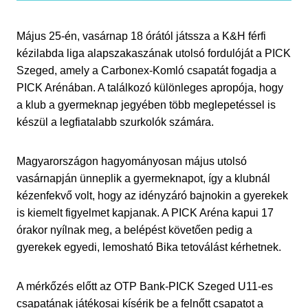
Május 25-én, vasárnap 18 órától játssza a K&H férfi
kézilabda liga alapszakaszának utolsó fordulóját a PICK
Szeged, amely a Carbonex-Komló csapatát fogadja a
PICK Arénában. A találkozó különleges apropója, hogy
a klub a gyermeknap jegyében több meglepetéssel is
készül a legfiatalabb szurkolók számára.
Magyarországon hagyományosan május utolsó
vasárnapján ünneplik a gyermeknapot, így a klubnál
kézenfekvő volt, hogy az idényzáró bajnokin a gyerekek
is kiemelt figyelmet kapjanak. A PICK Aréna kapui 17
órakor nyílnak meg, a belépést követően pedig a
gyerekek egyedi, lemosható Bika tetoválást kérhetnek.
A mérkőzés előtt az OTP Bank-PICK Szeged U11-es
csapatának játékosai kísérik be a felnőtt csapatot a