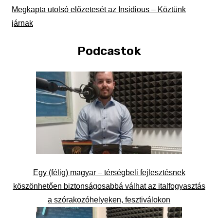
Megkapta utolsó előzetesét az Insidious – Köztünk
járnak
Podcastok
Egy (félig) magyar – térségbeli fejlesztésnek
köszönhetően biztonságosabbá válhat az italfogyasztás
a szórakozóhelyeken, fesztiválokon