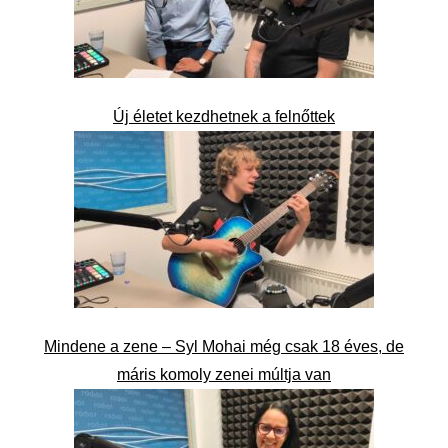
Új életet kezdhetnek a felnőttek
Mindene a zene – Syl Mohai még csak 18 éves, de
máris komoly zenei múltja van