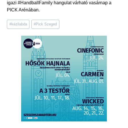
igazi #HandballFamily hangulat várható vasárnap a
PICK Arénában.
Post
#
kézilabda
#
Pick Szeged
Tags: