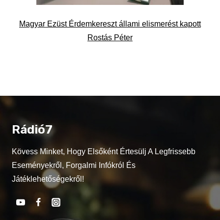
Magyar Ezüst Érdemkereszt állami elismerést kapott
Rostás Péter
Rádió7
Kövess Minket, Hogy Elsőként Értesülj A Legfrissebb
Eseményekről, Forgalmi Infókról És
Játéklehetőségekről!