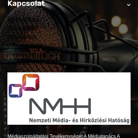
Kapcsolat
Munkatársaink
Médiaajánlat
Adatvédelem
Játékszabályzat
Impresszum
Kapcsolat
Médiaszolgáltatási Tevékenységét A Médiatanács A