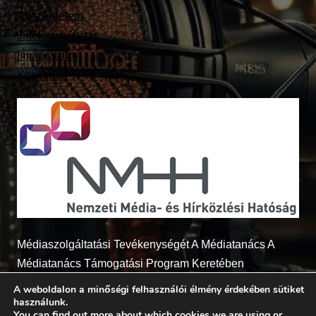
Adatvédelem
Játékszabályzat
Impresszum
Kapcsolat
Médiaszolgáltatási Tevékenységét A Médiatanács A
Médiatanács Támogatási Program Keretében
Támogatja
A weboldalon a minőségi felhasználói élmény érdekében sütiket
használunk.
You can find out more about which cookies we are using or