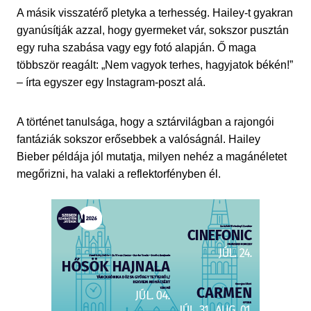
A másik visszatérő pletyka a terhesség. Hailey-t gyakran
gyanúsítják azzal, hogy gyermeket vár, sokszor pusztán
egy ruha szabása vagy egy fotó alapján. Ő maga
többször reagált: „Nem vagyok terhes, hagyjatok békén!”
– írta egyszer egy Instagram-poszt alá.
A történet tanulsága, hogy a sztárvilágban a rajongói
fantáziák sokszor erősebbek a valóságnál. Hailey
Bieber példája jól mutatja, milyen nehéz a magánéletet
megőrizni, ha valaki a reflektorfényben él.