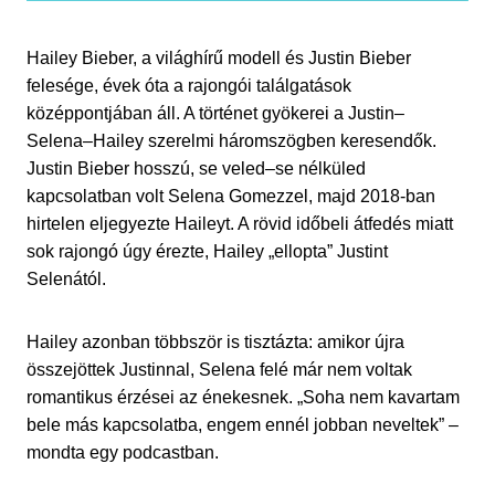
Hailey Bieber, a világhírű modell és Justin Bieber
felesége, évek óta a rajongói találgatások
középpontjában áll. A történet gyökerei a Justin–
Selena–Hailey szerelmi háromszögben keresendők.
Justin Bieber hosszú, se veled–se nélküled
kapcsolatban volt Selena Gomezzel, majd 2018-ban
hirtelen eljegyezte Haileyt. A rövid időbeli átfedés miatt
sok rajongó úgy érezte, Hailey „ellopta” Justint
Selenától.
Hailey azonban többször is tisztázta: amikor újra
összejöttek Justinnal, Selena felé már nem voltak
romantikus érzései az énekesnek. „Soha nem kavartam
bele más kapcsolatba, engem ennél jobban neveltek” –
mondta egy podcastban.