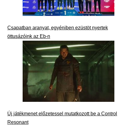
Csapatban aranyat, egyéniben ezüstöt nyertek
öttusázóink az Eb-n
Új játékmenet előzetessel mutatkozott be a Control
Resonant