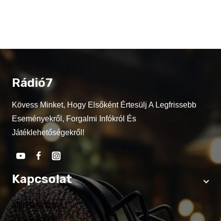
Rádió7
Kövess Minket, Hogy Elsőként Értesülj A Legfrissebb
Eseményekről, Forgalmi Infókról És
Játéklehetőségekről!
Kapcsolat
Munkatársaink
Médiaajánlat