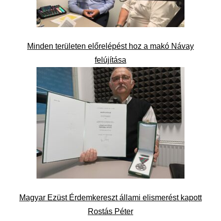
Minden területen előrelépést hoz a makó Návay
felújítása
Magyar Ezüst Érdemkereszt állami elismerést kapott
Rostás Péter