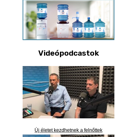
Videópodcastok
Új életet kezdhetnek a felnőttek