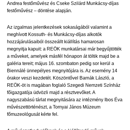
Andrea festőművész és Cseke Szilárd Munkácsy-díjas
festőművész – döntése alapján.
Az izgalmas jelentkezések sokaságából valamint a
meghívott Kossuth- és Munkácsy-díjas alkotók
hozzájárulásaiból összeállt kiállítás hamarosan
megnyitja kapuit: a REÖK munkatársai már begyűjtötték
a műveket, amelyek másfél hónapon át töltik majd be a
galéria tereit; május 16. szombaton pedig sor kerül a
Biennálé ünnepélyes megnyitójára is. Az esemény 14
órakor veszi kezdetét. Köszöntővel Barnák László, a
REÖK-öt is magában foglaló Szegedi Nemzeti Színház
főigazgatója üdvözli majd a résztvevőket. A
nagyszabású tárlat megnyitására az intézmény Ibos Éva
művészettörténészt, a Tornyai János Múzeum
főmuzeológusát kérte fel.