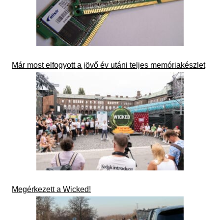
Már most elfogyott a jövő év utáni teljes memóriakészlet
Megérkezett a Wicked!