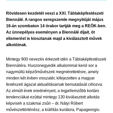
Rövidesen kezdetét veszi a XXI. Táblaképfestészeti
Biennálé. A rangos seregszemle megnyitóját május
16-án szombaton 14 órakor tartják meg a REÖK-ben.
Az ünnepélyes eseményen a Biennálé díjait, öt
elismerést is kiosztanak majd a kiválasztott művek
alkotóinak.
Mintegy 900 nevezés érkezett idén a Táblaképfestészeti
Biennáléra. Huszonegyedik alkalommal kerül sor a
nagymúltú képzőművészeti megmérettetésre, amely
minden két évben visszatér, kifejezetten a magyar
festészeti ágazat aktualitásainak bemutatását célozva.
Az elmúlt évek eredményeit, a legjellemzőbb kortárs
tendenciákat ezúttal mintegy 130 kiválasztott alkotás
képviseli a szakmai zsűri – dr. Nátyi Róbert
művészettörténész, a kiállítás kurátora, Papageorgiu