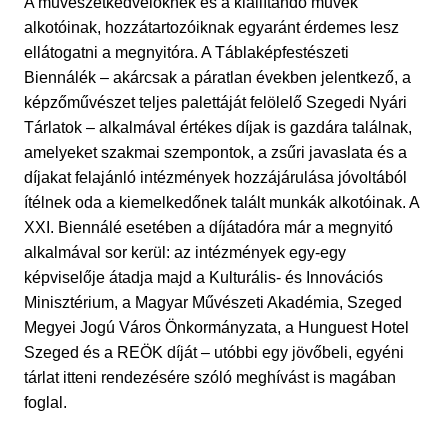
A művészetkedvelőknek és a kiállítandó művek
alkotóinak, hozzátartozóiknak egyaránt érdemes lesz
ellátogatni a megnyitóra. A Táblaképfestészeti
Biennálék – akárcsak a páratlan években jelentkező, a
képzőművészet teljes palettáját felölelő Szegedi Nyári
Tárlatok – alkalmával értékes díjak is gazdára találnak,
amelyeket szakmai szempontok, a zsűri javaslata és a
díjakat felajánló intézmények hozzájárulása jóvoltából
ítélnek oda a kiemelkedőnek talált munkák alkotóinak. A
XXI. Biennálé esetében a díjátadóra már a megnyitó
alkalmával sor kerül: az intézmények egy-egy
képviselője átadja majd a Kulturális- és Innovációs
Minisztérium, a Magyar Művészeti Akadémia, Szeged
Megyei Jogú Város Önkormányzata, a Hunguest Hotel
Szeged és a REÖK díját – utóbbi egy jövőbeli, egyéni
tárlat itteni rendezésére szóló meghívást is magában
foglal.