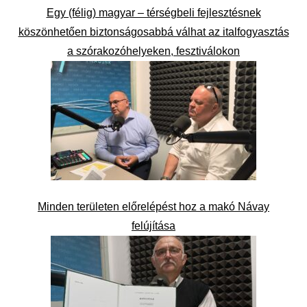
Egy (félig) magyar – térségbeli fejlesztésnek
köszönhetően biztonságosabbá válhat az italfogyasztás
a szórakozóhelyeken, fesztiválokon
Minden területen előrelépést hoz a makó Návay
felújítása