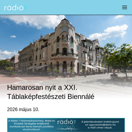
Skip
to
content
Hamarosan nyit a XXI.
Táblaképfestészeti Biennálé
2026 május 10.