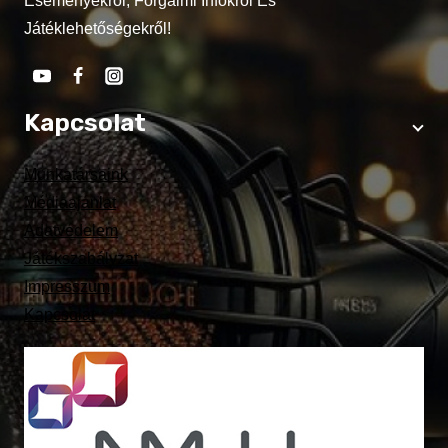
Eseményekről, Forgalmi Infókról És
Játéklehetőségekről!
Kapcsolat
Munkatársaink
Médiaajánlat
Adatvédelem
Játékszabályzat
Impresszum
Kapcsolat