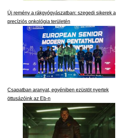
Új remény a rákgyógyászatban: szegedi sikerek a
precíziós onkológia területén
Csapatban aranyat, egyéniben ezüstöt nyertek
öttusázóink az Eb-n