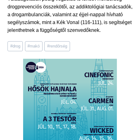
drogprevenciós összekötői, az addiktológiai tanácsadók,
a drogambulanciák, valamint az éjjel-nappal hívható
segélyszámok, mint a Kék Vonal (116-111), is segítséget
jelenthetnek a függőségtől szenvedőknek.
Post
#
drog
#
makó
#
rendőrség
Tags: