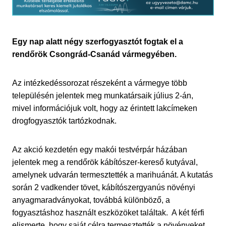
Egy nap alatt négy szerfogyasztót fogtak el a
rendőrök Csongrád-Csanád vármegyében.
Az intézkedéssorozat részeként a vármegye több
településén jelentek meg munkatársaik július 2-án,
mivel információjuk volt, hogy az érintett lakcímeken
drogfogyasztók tartózkodnak.
Az akció kezdetén egy makói testvérpár házában
jelentek meg a rendőrök kábítószer-kereső kutyával,
amelynek udvarán termesztették a marihuánát. A kutatás
során 2 vadkender tövet, kábítószergyanús növényi
anyagmaradványokat, továbbá különböző, a
fogyasztáshoz használt eszközöket találtak. A két férfi
elismerte, hogy saját célra termesztették a növényeket