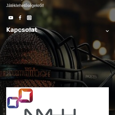
Játéklehetőségekről!
Kapcsolat
Munkatársaink
Médiaajánlat
Adatvédelem
Játékszabályzat
Impresszum
Kapcsolat