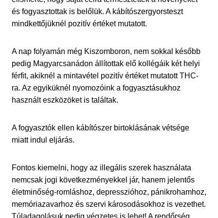
és fogyasztottak is belőlük. A kábítószergyorsteszt
mindkettőjüknél pozitív értéket mutatott.
A nap folyamán még Kiszomboron, nem sokkal később
pedig Magyarcsanádon állítottak elő kollégáik két helyi
férfit, akiknél a mintavétel pozitív értéket mutatott THC-
ra. Az egyiküknél nyomozóink a fogyasztásukhoz
használt eszközöket is találtak.
A fogyasztók ellen kábítószer birtoklásának vétsége
miatt indul eljárás.
Fontos kiemelni, hogy az illegális szerek használata
nemcsak jogi következményekkel jár, hanem jelentős
életminőség-romláshoz, depresszióhoz, pánikrohamhoz,
memóriazavarhoz és szervi károsodásokhoz is vezethet.
Túladagolásuk pedig végzetes is lehet! A rendőrség