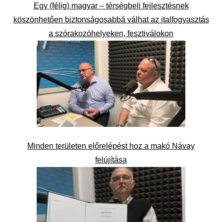
Egy (félig) magyar – térségbeli fejlesztésnek
köszönhetően biztonságosabbá válhat az italfogyasztás
a szórakozóhelyeken, fesztiválokon
Minden területen előrelépést hoz a makó Návay
felújítása