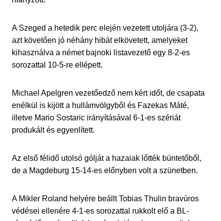
A Szeged a hetedik perc elején vezetett utoljára (3-2),
azt követően jó néhány hibát elkövetett, amelyeket
kihasználva a német bajnoki listavezető egy 8-2-es
sorozattal 10-5-re ellépett.
Michael Apelgren vezetőedző nem kért időt, de csapata
enélkül is kijött a hullámvölgyből és Fazekas Máté,
illetve Mario Sostaric irányításával 6-1-es szériát
produkált és egyenlített.
Az első félidő utolsó gólját a hazaiak lőtték büntetőből,
de a Magdeburg 15-14-es előnyben volt a szünetben.
A Mikler Roland helyére beállt Tobias Thulin bravúros
védései ellenére 4-1-es sorozattal rukkolt elő a BL-