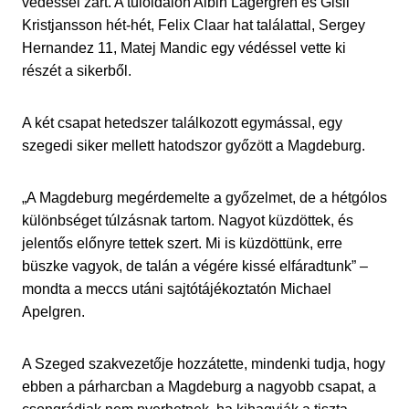
védéssel zárt. A túloldalon Albin Lagergren és Gisli
Kristjansson hét-hét, Felix Claar hat találattal, Sergey
Hernandez 11, Matej Mandic egy védéssel vette ki
részét a sikerből.
A két csapat hetedszer találkozott egymással, egy
szegedi siker mellett hatodszor győzött a Magdeburg.
„A Magdeburg megérdemelte a győzelmet, de a hétgólos
különbséget túlzásnak tartom. Nagyot küzdöttek, és
jelentős előnyre tettek szert. Mi is küzdöttünk, erre
büszke vagyok, de talán a végére kissé elfáradtunk” –
mondta a meccs utáni sajtótájékoztatón Michael
Apelgren.
A Szeged szakvezetője hozzátette, mindenki tudja, hogy
ebben a párharcban a Magdeburg a nagyobb csapat, a