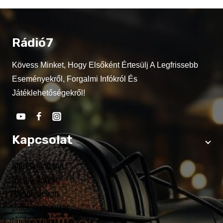
Rádió7
Kövess Minket, Hogy Elsőként Értesülj A Legfrissebb
Eseményekről, Forgalmi Infókról És
Játéklehetőségekről!
Kapcsolat
Munkatársaink
Médiaajánlat
Adatvédelem
Játékszabályzat
Impresszum