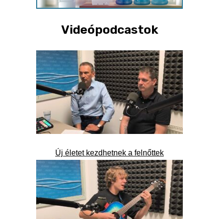
Videópodcastok
Új életet kezdhetnek a felnőttek