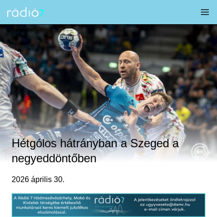
Skip
to
content
Hétgólos hátrányban a Szeged a
negyeddöntőben
2026 április 30.