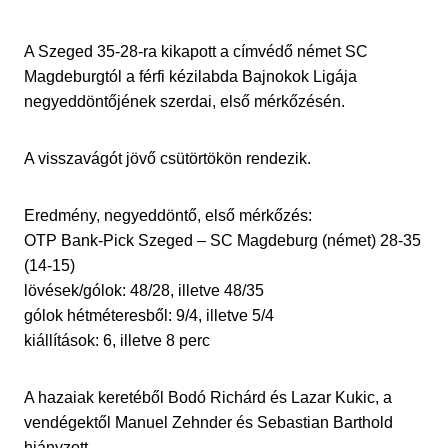
A Szeged 35-28-ra kikapott a címvédő német SC
Magdeburgtól a férfi kézilabda Bajnokok Ligája
negyeddöntőjének szerdai, első mérkőzésén.
A visszavágót jövő csütörtökön rendezik.
Eredmény, negyeddöntő, első mérkőzés:
OTP Bank-Pick Szeged – SC Magdeburg (német) 28-35
(14-15)
lövések/gólok: 48/28, illetve 48/35
gólok hétméteresből: 9/4, illetve 5/4
kiállítások: 6, illetve 8 perc
A hazaiak keretéből Bodó Richárd és Lazar Kukic, a
vendégektől Manuel Zehnder és Sebastian Barthold
hiányzott.