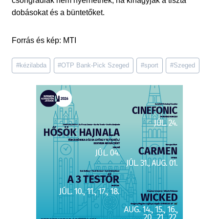
csongrádiak nem nyerhetnek, ha kihagyják a tiszta
dobásokat és a büntetőket.
Forrás és kép: MTI
Post
#
kézilabda
#
OTP Bank-Pick Szeged
#
sport
#
Szeged
Tags: