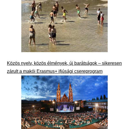
Közös nyelv, közös élmények, új barátságok – sikeresen
zárult a makói Erasmus+ ifjúsági csereprogram