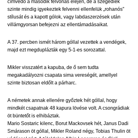
címvédő a második felvonás elején, de a szegediek
szinte mindig igyekeztek felvenni ellenfelük „rohanós”
stílusát és a kapott gólok, vagy labdaszerzések után
villámgyorsan befejezni az ellentámadásaikat.
A 37. percben ismét három góllal vezettek a vendégek,
majd ezt megduplázták egy 5-1-es sorozattal.
Mikler visszatért a kapuba, de ő sem tudta
megakadályozni csapata sima vereségét, amellyel
szinte biztosan eldőlt a párharc.
A németek annak ellenére győztek hét góllal, hogy
mindkét csapatnak 48 kapura lövése volt. A csongrádiak
öt büntetőt is elhibáztak.
Mario Sostaric kilenc, Borut Mackovsek hét, Janus Dadi
Smárason öt góllal, Mikler Roland négy, Tobias Thulin öt