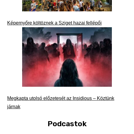
Képernyőre költöznek a Sziget hazai fellépői
Megkapta utolsó előzetesét az Insidious – Köztünk
járnak
Podcastok