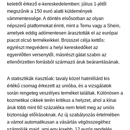
keletről érkező e-kereskedelemben: július 1-jétől
megszűnik a 150 euró alatti küldemények
vámmentessége. A döntés elsősorban az olyan
népszerű platformokat érinti, mint a Temu vagy a Shein,
amelyek eddig adómentesen árasztották el az európai
piacot olcsó termékeikkel. Brüsszel célja kettős:
egyrészt megvédeni a helyi kereskedőket az
egyenlőtlen versenytől, másrészt gátat szabni az
ellenőrizetlen forrásból származó áruk beáramlásának.
A statisztikák riasztóak: tavaly közel hatmilliárd kis
értékű csomag érkezett az unióba, és a vizsgálatok
során rengeteg veszélyes terméket találtak. Különösen a
kozmetikai cikkek terén kritikus a helyzet, ahol a kínai
áruk több mint 60 százaléka nem felelt meg az uniós
biztonsági előírásoknak. Az új szabályozás értelmében
a vámot automatikusan a vásárlás végösszegéhez
számolják majd, ami egy kisebb, 12 eurós rendelés