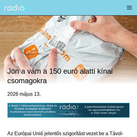
Skip
to
content
Jön a vám a 150 euró alatti kínai
csomagokra
2026 május 13.
Az Európai Unió jelentős szigorítást vezet be a Távol-