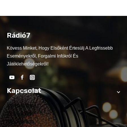
Rádió7
Kövess Minket, Hogy Elsőként Értesülj A Legfrissebb
Eseményekről, Forgalmi Infókról És
Játéklehetőségekről!
Kapcsolat
Munkatársaink
Médiaajánlat
Adatvédelem