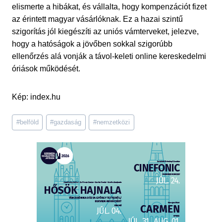
elismerte a hibákat, és vállalta, hogy kompenzációt fizet
az érintett magyar vásárlóknak. Ez a hazai szintű
szigorítás jól kiegészíti az uniós vámterveket, jelezve,
hogy a hatóságok a jövőben sokkal szigorúbb
ellenőrzés alá vonják a távol-keleti online kereskedelmi
óriások működését.
Kép: index.hu
Post
#
belföld
#
gazdaság
#
nemzetközi
Tags: