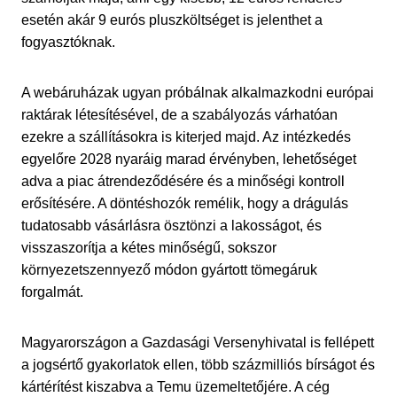
esetén akár 9 eurós pluszköltséget is jelenthet a
fogyasztóknak.
A webáruházak ugyan próbálnak alkalmazkodni európai
raktárak létesítésével, de a szabályozás várhatóan
ezekre a szállításokra is kiterjed majd. Az intézkedés
egyelőre 2028 nyaráig marad érvényben, lehetőséget
adva a piac átrendeződésére és a minőségi kontroll
erősítésére. A döntéshozók remélik, hogy a drágulás
tudatosabb vásárlásra ösztönzi a lakosságot, és
visszaszorítja a kétes minőségű, sokszor
környezetszennyező módon gyártott tömegáruk
forgalmát.
Magyarországon a Gazdasági Versenyhivatal is fellépett
a jogsértő gyakorlatok ellen, több százmilliós bírságot és
kártérítést kiszabva a Temu üzemeltetőjére. A cég