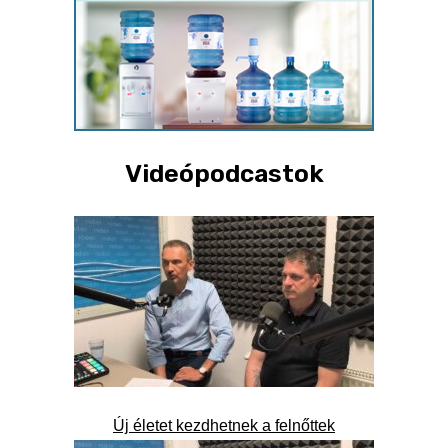
Videópodcastok
Új életet kezdhetnek a felnőttek