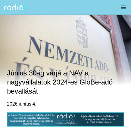
Skip
to
content
Június 30-ig várja a NAV a
nagyvállalatok 2024-es GloBe-adó
bevallását
2026 június 4.