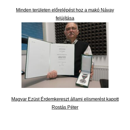
Minden területen előrelépést hoz a makó Návay
felújítása
Magyar Ezüst Érdemkereszt állami elismerést kapott
Rostás Péter