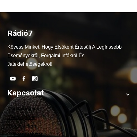
Rádió7
Kövess Minket, Hogy Elsőként Értesülj A Legfrissebb
Eseményekről, Forgalmi Infókról És
Játéklehetőségekről!
Kapcsolat
Munkatársaink
Médiaajánlat
Adatvédelem
Játékszabályzat