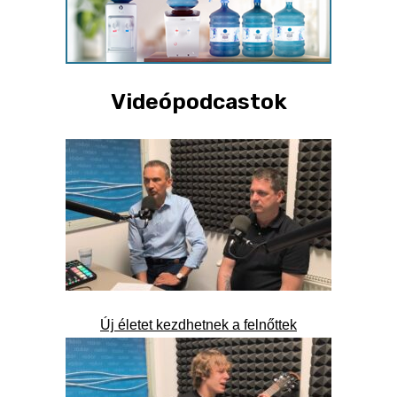
Videópodcastok
Új életet kezdhetnek a felnőttek