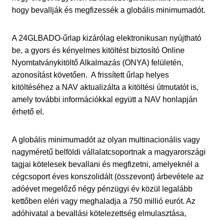
hogy bevallják és megfizessék a globális minimumadót.
A 24GLBADO-űrlap kizárólag elektronikusan nyújtható
be, a gyors és kényelmes kitöltést biztosító Online
Nyomtatványkitöltő Alkalmazás (ONYA) felületén,
azonosítást követően. A frissített űrlap helyes
kitöltéséhez a NAV aktualizálta a kitöltési útmutatót is,
amely további információkkal együtt a NAV honlapján
érhető el.
A globális minimumadót az olyan multinacionális vagy
nagyméretű belföldi vállalatcsoportnak a magyarországi
tagjai kötelesek bevallani és megfizetni, amelyeknél a
cégcsoport éves konszolidált (összevont) árbevétele az
adóévet megelőző négy pénzügyi év közül legalább
kettőben eléri vagy meghaladja a 750 millió eurót. Az
adóhivatal a bevallási kötelezettség elmulasztása,