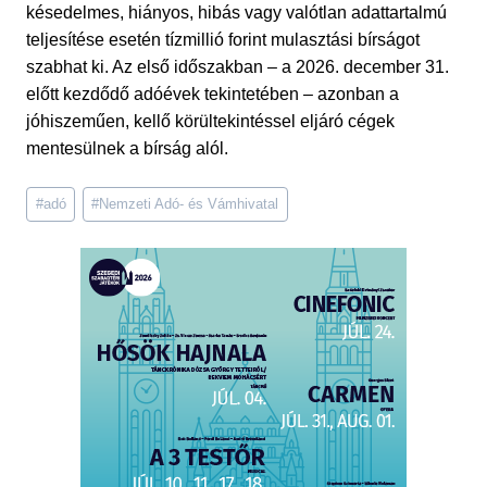
késedelmes, hiányos, hibás vagy valótlan adattartalmú
teljesítése esetén tízmillió forint mulasztási bírságot
szabhat ki. Az első időszakban – a 2026. december 31.
előtt kezdődő adóévek tekintetében – azonban a
jóhiszeműen, kellő körültekintéssel eljáró cégek
mentesülnek a bírság alól.
Post
#
adó
#
Nemzeti Adó- és Vámhivatal
Tags: