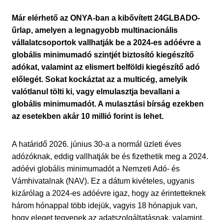
Már elérhető az ONYA-ban a kibővített 24GLBADO-
űrlap, amelyen a legnagyobb multinacionális
vállalatcsoportok vallhatják be a 2024-es adóévre a
globális minimumadó szintjét biztosító kiegészítő
adókat, valamint az elismert belföldi kiegészítő adó
előlegét. Sokat kockáztat az a multicég, amelyik
valótlanul tölti ki, vagy elmulasztja bevallani a
globális minimumadót. A mulasztási bírság ezekben
az esetekben akár 10 millió forint is lehet.
A határidő 2026. június 30-a a normál üzleti éves
adózóknak, eddig vallhatják be és fizethetik meg a 2024.
adóévi globális minimumadót a Nemzeti Adó- és
Vámhivatalnak (NAV). Ez a dátum kivételes, ugyanis
kizárólag a 2024-es adóévre igaz, hogy az érintetteknek
három hónappal több idejük, vagyis 18 hónapjuk van,
hogy eleget tegyenek az adatszolgáltatásnak, valamint,