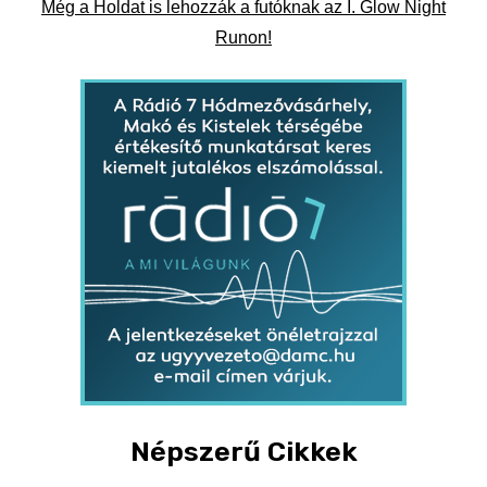
Még a Holdat is lehozzák a futóknak az I. Glow Night
Runon!
Népszerű Cikkek