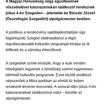
A Magyar Honvédség négy együttesének
részvételével katonazenekari találkozót rendeznek
július 4-én Szegeden – jelentette be Binszki József
(Összefogás Szegedért) alpolgármester kedden.
A politikus a rendezvény sajtótájékoztatóján úgy
fogalmazott, Szeged vitathatatlanul a régió
legváltozatosabb kulturális programját kínálja az itt
élőknek és a városba érkezőknek.
A szegediek szinte elvárják, hogy a nyár minden
hétvégéjén legyenek a lehetőség szerint ingyenesen
elérhető kulturális programok. Ezek között rendkívül
népszerűek a Móra parkban az elmúlt tíz évben
rendezett térzenei koncertek. A sorozat idén július 4-én
katonazenekari találkozóval indul – közölte az
alpolgármester.