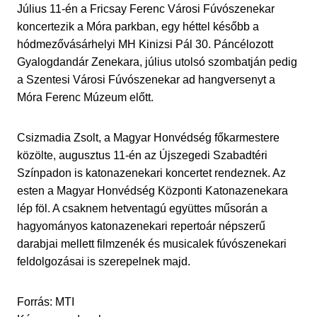
Július 11-én a Fricsay Ferenc Városi Fúvószenekar
koncertezik a Móra parkban, egy héttel később a
hódmezővásárhelyi MH Kinizsi Pál 30. Páncélozott
Gyalogdandár Zenekara, július utolsó szombatján pedig
a Szentesi Városi Fúvószenekar ad hangversenyt a
Móra Ferenc Múzeum előtt.
Csizmadia Zsolt, a Magyar Honvédség főkarmestere
közölte, augusztus 11-én az Újszegedi Szabadtéri
Színpadon is katonazenekari koncertet rendeznek. Az
esten a Magyar Honvédség Központi Katonazenekara
lép föl. A csaknem hetventagú együttes műsorán a
hagyományos katonazenekari repertoár népszerű
darabjai mellett filmzenék és musicalek fúvószenekari
feldolgozásai is szerepelnek majd.
Forrás: MTI