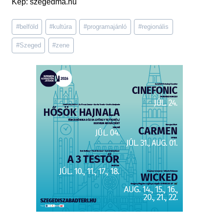
Kép: szegedma.hu
Post
#
belföld
#
kultúra
#
programajánló
#
regionális
Tags:
#
Szeged
#
zene