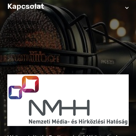
Kapcsolat
Munkatársaink
Médiaajánlat
Adatvédelem
Játékszabályzat
Impresszum
Kapcsolat