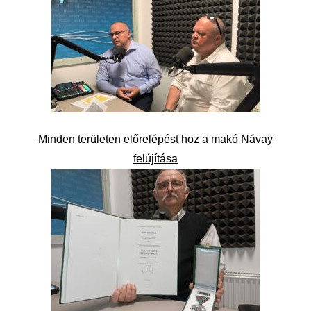
Minden területen előrelépést hoz a makó Návay
felújítása