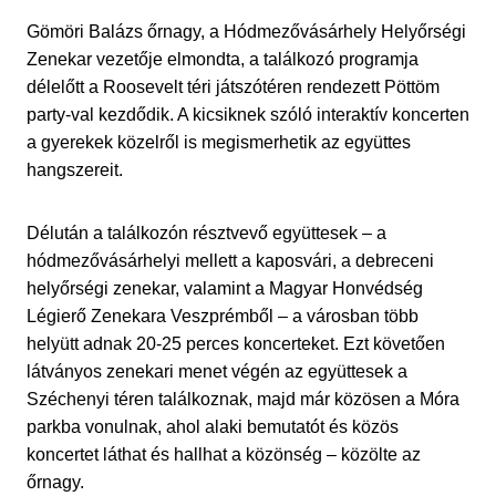
Gömöri Balázs őrnagy, a Hódmezővásárhely Helyőrségi
Zenekar vezetője elmondta, a találkozó programja
délelőtt a Roosevelt téri játszótéren rendezett Pöttöm
party-val kezdődik. A kicsiknek szóló interaktív koncerten
a gyerekek közelről is megismerhetik az együttes
hangszereit.
Délután a találkozón résztvevő együttesek – a
hódmezővásárhelyi mellett a kaposvári, a debreceni
helyőrségi zenekar, valamint a Magyar Honvédség
Légierő Zenekara Veszprémből – a városban több
helyütt adnak 20-25 perces koncerteket. Ezt követően
látványos zenekari menet végén az együttesek a
Széchenyi téren találkoznak, majd már közösen a Móra
parkba vonulnak, ahol alaki bemutatót és közös
koncertet láthat és hallhat a közönség – közölte az
őrnagy.