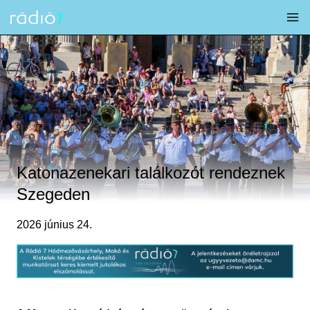
Skip
to
content
Katonazenekari találkozót rendeznek
Szegeden
2026 június 24.