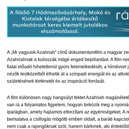
A „Mi vagyunk Azahriah” című dokumentumfilm a magyar zene
Azahriahnak a kulisszák mögé enged bepillantást. A film n
fiatal előadó hihetetlenül gyors felemelkedését, a hírnévvel
nézők testközelből élhetik át a színpadi energiát és az alko
születésének történetét és az inspiráció forrását.
A film különösen nagy hangsúlyt fektet Azahriah magánéleté
van rá a folyamatos figyelem, hogyan birkózik meg a nyomás
iparágban, amely hajlamos eltorzítani az egyéniségeket. A
bemutatva a csillogás mögötti emberi oldalt, a baráti kapcsol
nem csak a rajongóknak szól, hanem bárkinek, aki érdeklődi