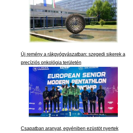
Új remény a rákgyógyászatban: szegedi sikerek a
precíziós onkológia területén
Csapatban aranyat, egyéniben ezüstöt nyertek