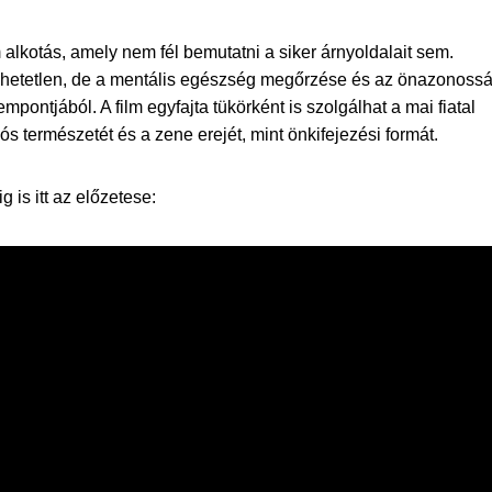
alkotás, amely nem fél bemutatni a siker árnyoldalait sem.
dhetetlen, de a mentális egészség megőrzése és az önazonoss
pontjából. A film egyfajta tükörként is szolgálhat a mai fiatal
s természetét és a zene erejét, mint önkifejezési formát.
 is itt az előzetese: