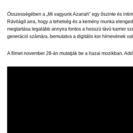
Összességében a „Mi vagyunk Azariah” egy őszinte és intim 
Rávilágít arra, hogy a tehetség és a kemény munka elenge
megtartása legalább annyira fontos a hosszú távú karrier szem
generáció számára, bemutatva a digitális kor hírnevének való
A filmet november 28-án mutatják be a hazai mozikban. Addig