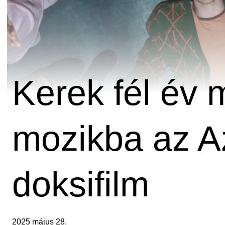
Kerek fél év 
mozikba az A
doksifilm
2025 május 28.