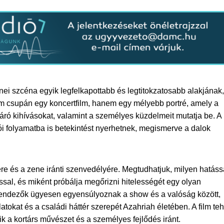
i szcéna egyik legfelkapottabb és legtitokzatosabb alakjának,
em csupán egy koncertfilm, hanem egy mélyebb portré, amely a
 járó kihívásokat, valamint a személyes küzdelmeit mutatja be. A
tói folyamatba is betekintést nyerhetnek, megismerve a dalok
re és a zene iránti szenvedélyére. Megtudhatjuk, milyen hatáss
sal, és miként próbálja megőrizni hitelességét egy olyan
 rendezők ügyesen egyensúlyoznak a show és a valóság között,
atokat és a családi háttér szerepét Azahriah életében. A film teh
k a kortárs művészet és a személyes fejlődés iránt.