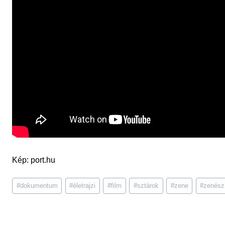
Kép: port.hu
Post
#
dokumentum
#
életrajzi
#
film
#
sztárok
#
zene
#
zenész
Tags: