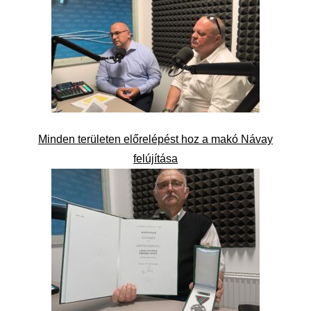
Minden területen előrelépést hoz a makó Návay
felújítása