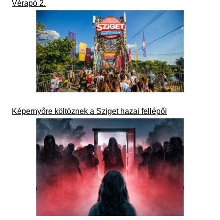
Vérapó 2.
Képernyőre költöznek a Sziget hazai fellépői