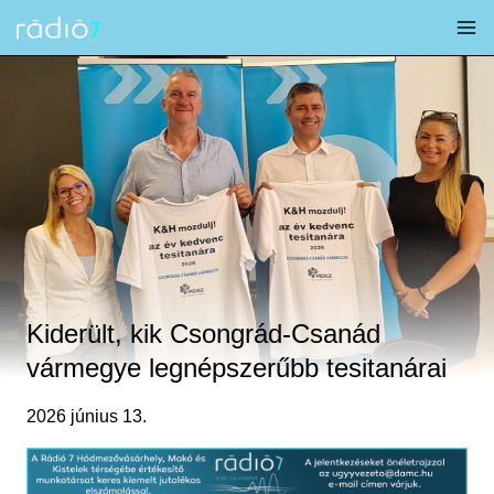
Skip
to
content
Kiderült, kik Csongrád-Csanád
vármegye legnépszerűbb tesitanárai
2026 június 13.