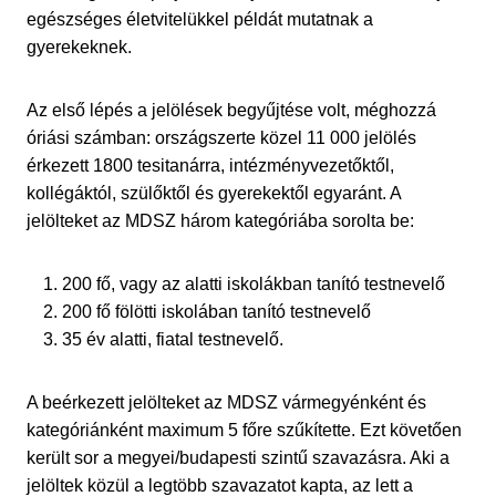
egészséges életvitelükkel példát mutatnak a
gyerekeknek.
Az első lépés a jelölések begyűjtése volt, méghozzá
óriási számban: országszerte közel 11 000 jelölés
érkezett 1800 tesitanárra, intézményvezetőktől,
kollégáktól, szülőktől és gyerekektől egyaránt. A
jelölteket az MDSZ három kategóriába sorolta be:
200 fő, vagy az alatti iskolákban tanító testnevelő
200 fő fölötti iskolában tanító testnevelő
35 év alatti, fiatal testnevelő.
A beérkezett jelölteket az MDSZ vármegyénként és
kategóriánként maximum 5 főre szűkítette. Ezt követően
került sor a megyei/budapesti szintű szavazásra. Aki a
jelöltek közül a legtöbb szavazatot kapta, az lett a