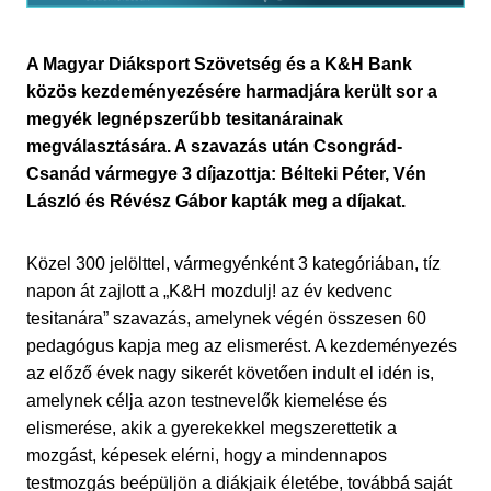
A Magyar Diáksport Szövetség és a K&H Bank
közös kezdeményezésére harmadjára került sor a
megyék legnépszerűbb tesitanárainak
megválasztására. A szavazás után Csongrád-
Csanád vármegye 3 díjazottja: Bélteki Péter, Vén
László és Révész Gábor kapták meg a díjakat.
Közel 300 jelölttel, vármegyénként 3 kategóriában, tíz
napon át zajlott a „K&H mozdulj! az év kedvenc
tesitanára” szavazás, amelynek végén összesen 60
pedagógus kapja meg az elismerést. A kezdeményezés
az előző évek nagy sikerét követően indult el idén is,
amelynek célja azon testnevelők kiemelése és
elismerése, akik a gyerekekkel megszerettetik a
mozgást, képesek elérni, hogy a mindennapos
testmozgás beépüljön a diákjaik életébe, továbbá saját