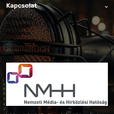
Kapcsolat
Munkatársaink
Médiaajánlat
Adatvédelem
Játékszabályzat
Impresszum
Kapcsolat