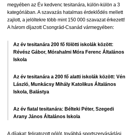
megyében az Év kedvenc tesitanára, külön-külön a 3
kategóriában. A szavazás hatalmas érdeklődés mellett
zajlott, a jelöltekre több mint 150 000 szavazat érkezett!
A három díjazott Csongrád-Csanád vármegyében:
Az év tesitanára 200 fő fölötti iskolák között:
Révész Gábor, Mórahalmi Móra Ferenc Általános
Iskola
Az év tesitanára a 200 fő alatti iskolák között: Vén
László, Munkácsy Mihály Katolikus Általános
Iskola, Balástya
Az év fiatal tesitanára: Bélteki Péter, Szegedi
Arany János Általános Iskola
A díjakat: feliratozott pólót, továbbá sportszervásárlási