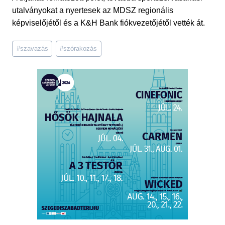
utalványokat a nyertesek az MDSZ regionális
képviselőjétől és a K&H Bank fiókvezetőjétől vették át.
Post
#
szavazás
#
szórakozás
Tags: