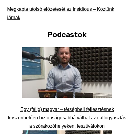
Megkapta utolsó előzetesét az Insidious – Köztünk
járnak
Podcastok
Egy (félig) magyar – térségbeli fejlesztésnek
köszönhetően biztonságosabbá válhat az italfogyasztás
a szórakozóhelyeken, fesztiválokon