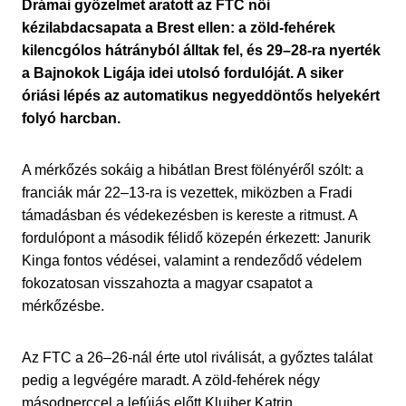
Drámai győzelmet aratott az FTC női
kézilabdacsapata a Brest ellen: a zöld-fehérek
kilencgólos hátrányból álltak fel, és 29–28-ra nyerték
a Bajnokok Ligája idei utolsó fordulóját. A siker
óriási lépés az automatikus negyeddöntős helyekért
folyó harcban.
A mérkőzés sokáig a hibátlan Brest fölényéről szólt: a
franciák már 22–13-ra is vezettek, miközben a Fradi
támadásban és védekezésben is kereste a ritmust. A
fordulópont a második félidő közepén érkezett: Janurik
Kinga fontos védései, valamint a rendeződő védelem
fokozatosan visszahozta a magyar csapatot a
mérkőzésbe.
Az FTC a 26–26-nál érte utol riválisát, a győztes találat
pedig a legvégére maradt. A zöld-fehérek négy
másodperccel a lefújás előtt Klujber Katrin