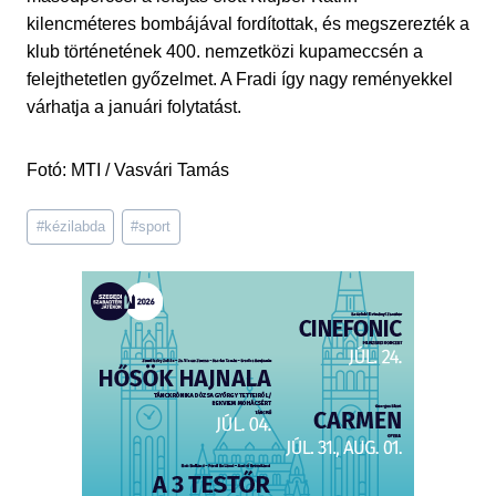
kilencméteres bombájával fordítottak, és megszerezték a
klub történetének 400. nemzetközi kupameccsén a
felejthetetlen győzelmet. A Fradi így nagy reményekkel
várhatja a januári folytatást.
Fotó: MTI / Vasvári Tamás
Post
#
kézilabda
#
sport
Tags: