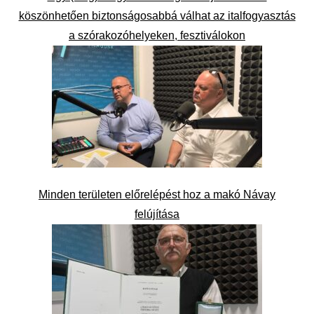
köszönhetően biztonságosabbá válhat az italfogyasztás
a szórakozóhelyeken, fesztiválokon
Minden területen előrelépést hoz a makó Návay
felújítása