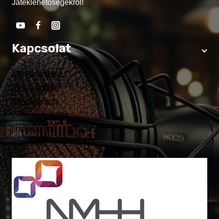
Játéklehetőségekről!
Kapcsolat
Munkatársaink
Médiaajánlat
Adatvédelem
Játékszabályzat
Impresszum
Kapcsolat