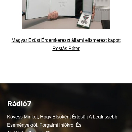
Magyar Ezüst Érdemkereszt állami elismerést kapott
Rostás Péter
Rádió7
Kövess Minket, Hogy Elsőként Értesülj A Legfrissebb
Eseményekről, Forgalmi Infókról És