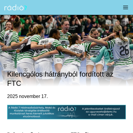
Skip
to
content
Kilencgólos hátrányból fordított az
FTC
2025 november 17.