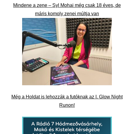
Mindene a zene – Syl Mohai még csak 18 éves, de
máris komoly zenei múltja van
Még a Holdat is lehozzák a futóknak az I. Glow Night
Runon!