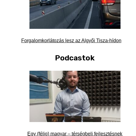
Forgalomkorlátozás lesz az Algyői Tisza-hídon
Podcastok
Egy (félig) magyar – térségbeli fejlesztésnek