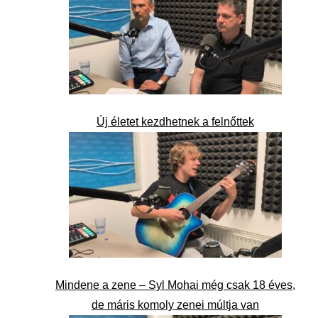
Új életet kezdhetnek a felnőttek
Mindene a zene – Syl Mohai még csak 18 éves,
de máris komoly zenei múltja van