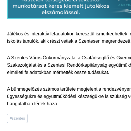
Játékos és interaktív feladatokon keresztül ismerkedhettek
iskolás tanulók, akik részt vettek a Szentesen megrendezet
A Szentes Város Önkormányzata, a Családsegítő és Gyerme
Szakszolgálat és a Szentesi Rendőrkapitányság együttműkö
elméleti feladatokban mérhették össze tudásukat.
A bűnmegelőzés számos területe megjelent a rendezvényen
ügyességükre és együttműködési készségükre is szükség vo
hangulatban tértek haza.
Post
#
szentes
Tags: