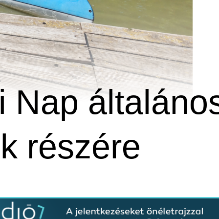
i Nap általáno
ók részére