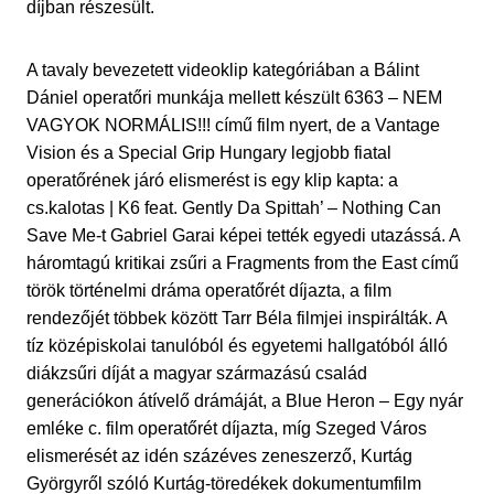
díjban részesült.
A tavaly bevezetett videoklip kategóriában a Bálint
Dániel operatőri munkája mellett készült 6363 – NEM
VAGYOK NORMÁLIS!!! című film nyert, de a Vantage
Vision és a Special Grip Hungary legjobb fiatal
operatőrének járó elismerést is egy klip kapta: a
cs.kalotas | K6 feat. Gently Da Spittah’ – Nothing Can
Save Me-t Gabriel Garai képei tették egyedi utazássá. A
háromtagú kritikai zsűri a Fragments from the East című
török történelmi dráma operatőrét díjazta, a film
rendezőjét többek között Tarr Béla filmjei inspirálták. A
tíz középiskolai tanulóból és egyetemi hallgatóból álló
diákzsűri díját a magyar származású család
generációkon átívelő drámáját, a Blue Heron – Egy nyár
emléke c. film operatőrét díjazta, míg Szeged Város
elismerését az idén százéves zeneszerző, Kurtág
Györgyről szóló Kurtág-töredékek dokumentumfilm