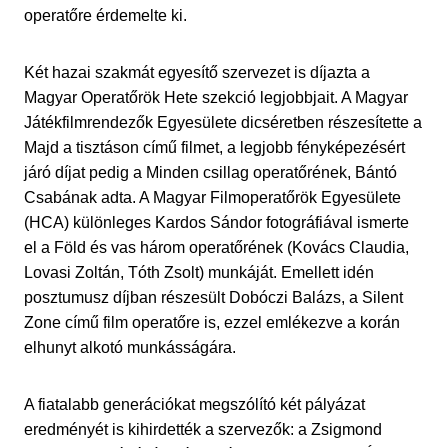
operatőre érdemelte ki.
Két hazai szakmát egyesítő szervezet is díjazta a
Magyar Operatőrök Hete szekció legjobbjait. A Magyar
Játékfilmrendezők Egyesülete dicséretben részesítette a
Majd a tisztáson című filmet, a legjobb fényképezésért
járó díjat pedig a Minden csillag operatőrének, Bántó
Csabának adta. A Magyar Filmoperatőrök Egyesülete
(HCA) különleges Kardos Sándor fotográfiával ismerte
el a Föld és vas három operatőrének (Kovács Claudia,
Lovasi Zoltán, Tóth Zsolt) munkáját. Emellett idén
posztumusz díjban részesült Dobóczi Balázs, a Silent
Zone című film operatőre is, ezzel emlékezve a korán
elhunyt alkotó munkásságára.
A fiatalabb generációkat megszólító két pályázat
eredményét is kihirdették a szervezők: a Zsigmond