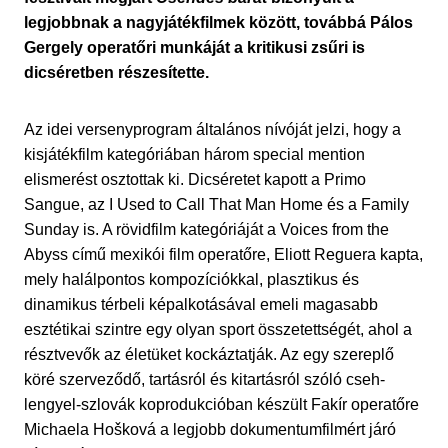
legjobbnak a nagyjátékfilmek között, továbbá Pálos
Gergely operatőri munkáját a kritikusi zsűri is
dicséretben részesítette.
Az idei versenyprogram általános nívóját jelzi, hogy a
kisjátékfilm kategóriában három special mention
elismerést osztottak ki. Dicséretet kapott a Primo
Sangue, az I Used to Call That Man Home és a Family
Sunday is. A rövidfilm kategóriáját a Voices from the
Abyss című mexikói film operatőre, Eliott Reguera kapta,
mely halálpontos kompozíciókkal, plasztikus és
dinamikus térbeli képalkotásával emeli magasabb
esztétikai szintre egy olyan sport összetettségét, ahol a
résztvevők az életüket kockáztatják. Az egy szereplő
köré szerveződő, tartásról és kitartásról szóló cseh-
lengyel-szlovák koprodukcióban készült Fakír operatőre
Michaela Hošková a legjobb dokumentumfilmért járó