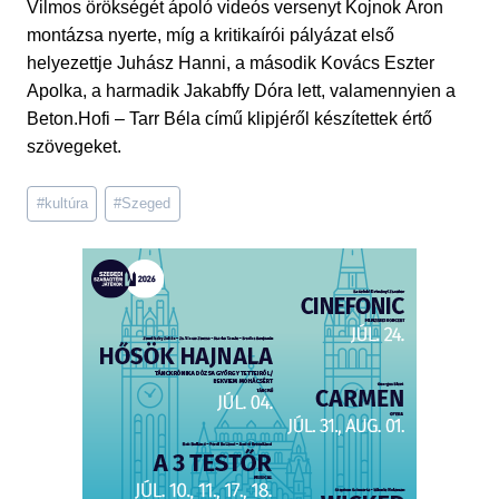
Vilmos örökségét ápoló videós versenyt Kojnok Áron
montázsa nyerte, míg a kritikaírói pályázat első
helyezettje Juhász Hanni, a második Kovács Eszter
Apolka, a harmadik Jakabffy Dóra lett, valamennyien a
Beton.Hofi – Tarr Béla című klipjéről készítettek értő
szövegeket.
Post
#
kultúra
#
Szeged
Tags: