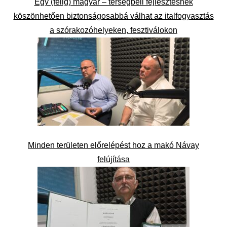
Egy (félig) magyar – térségbeli fejlesztésnek
köszönhetően biztonságosabbá válhat az italfogyasztás
a szórakozóhelyeken, fesztiválokon
Minden területen előrelépést hoz a makó Návay
felújítása