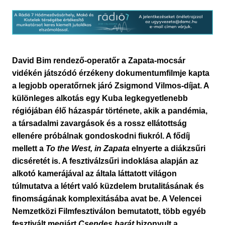
David Bim rendező-operatőr a Zapata-mocsár
vidékén játszódó érzékeny dokumentumfilmje kapta
a legjobb operatőrnek járó Zsigmond Vilmos-díjat. A
különleges alkotás egy Kuba legkegyetlenebb
régiójában élő házaspár története, akik a pandémia,
a társadalmi zavargások és a rossz ellátottság
ellenére próbálnak gondoskodni fiukról. A fődíj
mellett a
To the West, in Zapata
elnyerte a diákzsűri
dicséretét is. A fesztiválzsűri indoklása alapján az
alkotó kamerájával az általa láttatott világon
túlmutatva a létért való küzdelem brutalitásának és
finomságának komplexitásába avat be. A Velencei
Nemzetközi Filmfesztiválon bemutatott, több egyéb
fesztivált megjárt
Csendes barát
bizonyult a