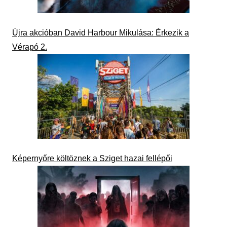
Újra akcióban David Harbour Mikulása: Érkezik a
Vérapó 2.
Képernyőre költöznek a Sziget hazai fellépői