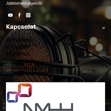
Játéklehetőségekről!
Kapcsolat
Munkatársaink
Médiaajánlat
Adatvédelem
Játékszabályzat
Impresszum
Kapcsolat