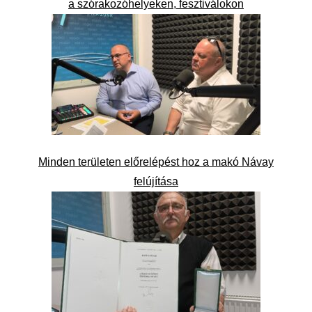
a szórakozóhelyeken, fesztiválokon
Minden területen előrelépést hoz a makó Návay
felújítása