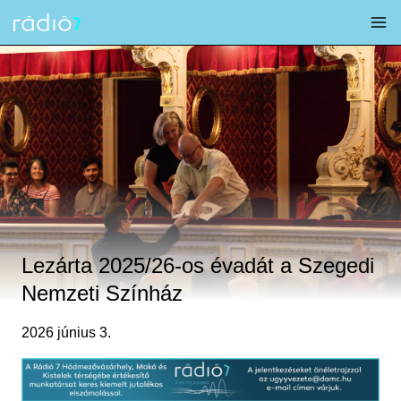
Skip
to
content
Lezárta 2025/26-os évadát a Szegedi
Nemzeti Színház
2026 június 3.