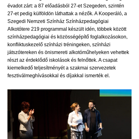
évadot zárt: a 87 előadásból 27-et Szegeden, szintén
27-et pedig külföldön láthattak a nézők. A Kooperáló, a
Szegedi Nemzeti Színház Színházpedagógiai
Alkotótere 219 programmal készült idén, többek között
színházpedagógiai és közösségépítő foglalkozásokon,
konfliktuskezelő színházi tréningeken, színházi
játszótereken és önismereti alkotóműhelyeken vehettek
részt az érdeklődő iskolások és felnőttek. A csapat
kiemelkedő teljesítményét a szakmai szervezetek
fesztiválmeghívásokkal és díjakkal ismerték el.