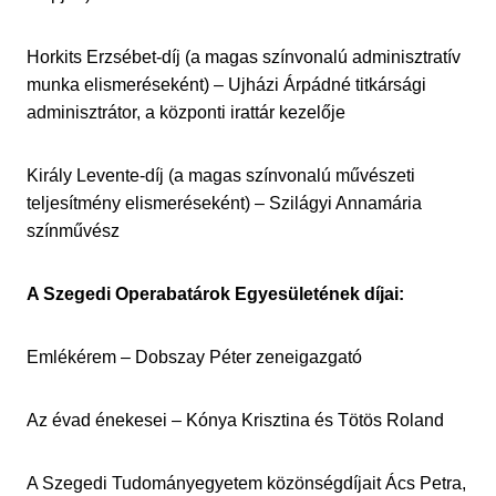
Horkits Erzsébet-díj (a magas színvonalú adminisztratív
munka elismeréseként) – Ujházi Árpádné titkársági
adminisztrátor, a központi irattár kezelője
Király Levente-díj (a magas színvonalú művészeti
teljesítmény elismeréseként) – Szilágyi Annamária
színművész
A Szegedi Operabatárok Egyesületének díjai:
Emlékérem – Dobszay Péter zeneigazgató
Az évad énekesei – Kónya Krisztina és Tötös Roland
A Szegedi Tudományegyetem közönségdíjait Ács Petra,