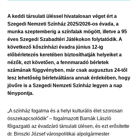
A keddi társulati üléssel hivatalosan véget ért a
Szegedi Nemzeti Színház 2025/2026-os évada, a
munka szeptemberig a színfalak mögött, illetve a 95
éves Szegedi Szabadtéri Játékokon folytatódik. A
következő kőszínházi évadra június 12-ig
előbérletezés keretében biztosíthatják helyeiket a
nézők, ezt követően, a fennmaradó bérletek
számának függvényben, már csak augusztus 24-től
lesz lehetőség bérletváltásra annak érdekében, hogy
jövőre is a Szegedi Nemzeti Színház legyen a nap
fénypontja.
„A színház fogalma és a helyi kulturális élet szorosan
összekapcsolódik” – fogalmazott Barnák László
főigazgató az évadzáró társulati ülésen, és ezt erősítette
dr. Binszki József várospolitikai alpolgármester