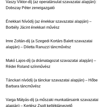
Vaszy Viktor-díj (az operatársulat szavazatai alapján):
Dobszay Péter zeneigazgató
Énekkari Nívódíj (az énekkar szavazatai alapján) –
Borbély Jácint énekkari művész
Imre Zoltán-díj (a Szegedi Kortárs Balett szavazatai
alapján) – Diletta Ranuzzi táncművész
Makó Lajos-díj (a drámatagozat szavazatai alapján) –
Rédei Roland színművész
Tánckari nívódíj (a tánckar szavazatai alapján) – Hőbe
Barbara táncművész
Varga Mátyás-díj (a műszaki munkatársaink szavazatai
alapján) – Kertész Zsolt kelléktárvezető