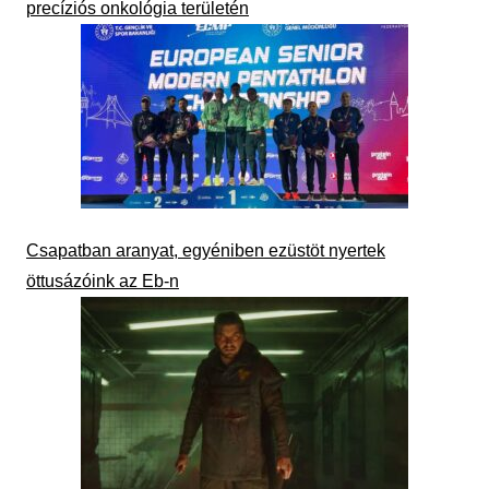
precíziós onkológia területén
Csapatban aranyat, egyéniben ezüstöt nyertek
öttusázóink az Eb-n