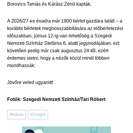
Borovics Tamás és Kárász Zénó kapták.
A 2026/27-es évadra már 1900 bérlet gazdára talált – a
korábbi bérletek meghosszabbítására az előbérletezési
időszakban, június 12-ig van lehetőség a Szegedi
Nemzeti Színház Stefánia 6. alatti jegyirodájában, ezt
követően pedig már csak augusztus 24-től, ezért
érdemes sietni, hogy a nézők közül minél többen
mondhassák:
Jövőre veled ugyanitt!
Fotók: Szegedi Nemzeti Színház/Tari Róbert
Post
#
kultúra
#
Szeged
Tags: