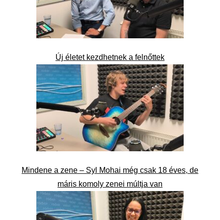
Új életet kezdhetnek a felnőttek
Mindene a zene – Syl Mohai még csak 18 éves, de
máris komoly zenei múltja van