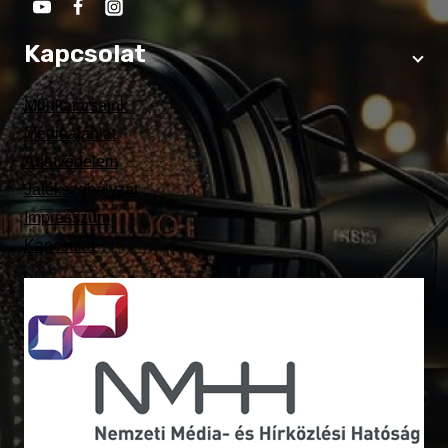
Kapcsolat
Munkatársaink
Médiaajánlat
Adatvédelem
Játékszabályzat
Impresszum
Kapcsolat