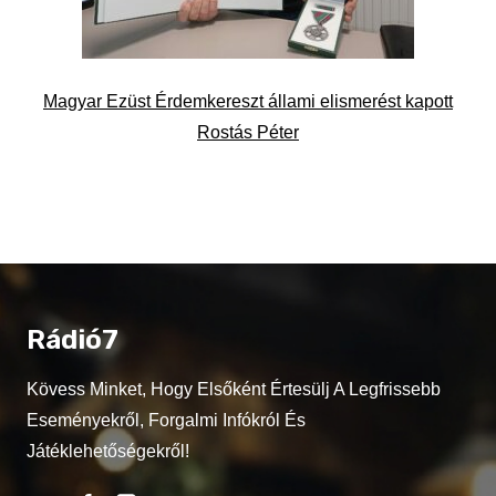
Magyar Ezüst Érdemkereszt állami elismerést kapott
Rostás Péter
Rádió7
Kövess Minket, Hogy Elsőként Értesülj A Legfrissebb
Eseményekről, Forgalmi Infókról És
Játéklehetőségekről!