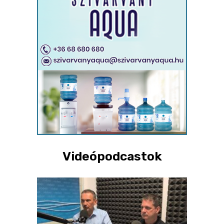
Videópodcastok