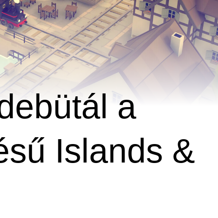
debütál a
tésű Islands &