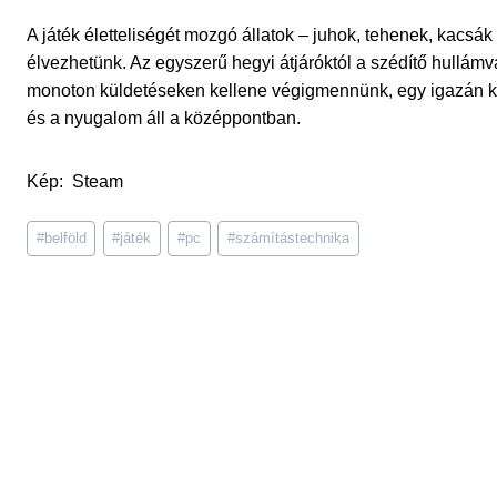
A játék életteliségét mozgó állatok – juhok, tehenek, kacsák
élvezhetünk. Az egyszerű hegyi átjáróktól a szédítő hullámv
monoton küldetéseken kellene végigmennünk, egy igazán kel
és a nyugalom áll a középpontban.
Kép: Steam
Post
#
belföld
#
játék
#
pc
#
számítástechnika
Tags: