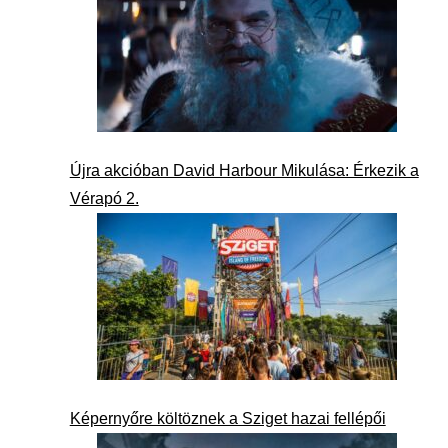
Újra akcióban David Harbour Mikulása: Érkezik a
Vérapó 2.
Képernyőre költöznek a Sziget hazai fellépői