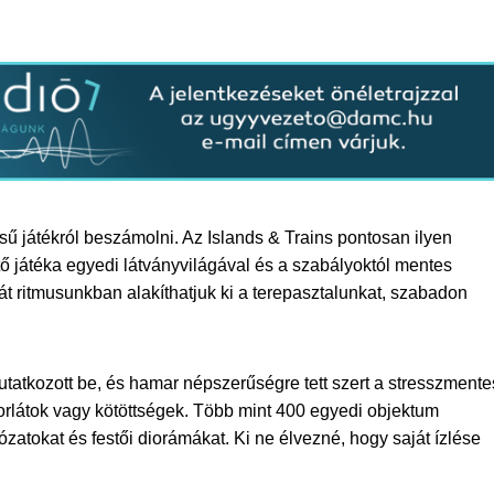
sű játékról beszámolni. Az Islands & Trains pontosan ilyen
ő játéka egyedi látványvilágával és a szabályoktól mentes
át ritmusunkban alakíthatjuk ki a terepasztalunkat, szabadon
utatkozott be, és hamar népszerűségre tett szert a stresszmente
orlátok vagy kötöttségek. Több mint 400 egyedi objektum
zatokat és festői diorámákat. Ki ne élvezné, hogy saját ízlése