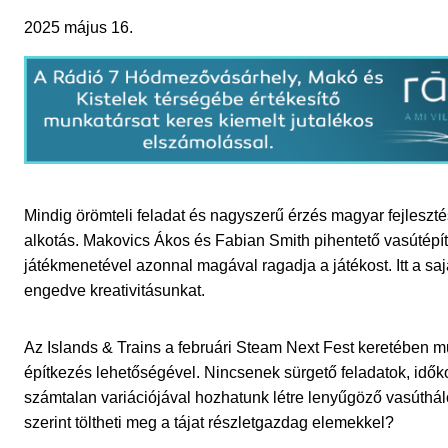
2025 május 16.
Mindig örömteli feladat és nagyszerű érzés magyar fejleszté
alkotás. Makovics Ákos és Fabian Smith pihentető vasútépít
játékmenetével azonnal magával ragadja a játékost. Itt a saj
engedve kreativitásunkat.
Az Islands & Trains a februári Steam Next Fest keretében m
építkezés lehetőségével. Nincsenek sürgető feladatok, idők
számtalan variációjával hozhatunk létre lenyűgöző vasútháló
szerint töltheti meg a tájat részletgazdag elemekkel?