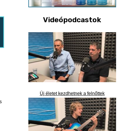
Videópodcastok
Új életet kezdhetnek a felnőttek
s