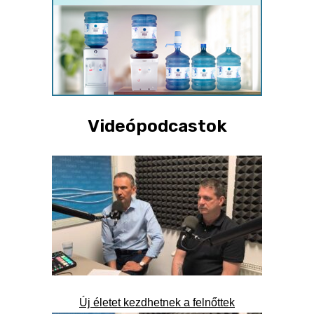
Videópodcastok
Új életet kezdhetnek a felnőttek