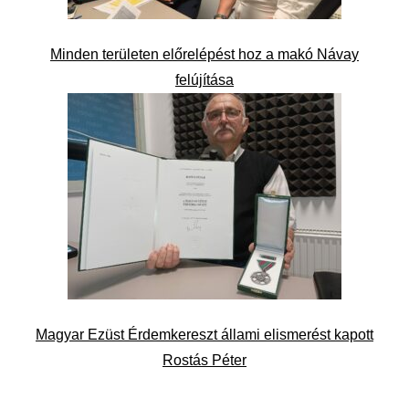
Minden területen előrelépést hoz a makó Návay
felújítása
Magyar Ezüst Érdemkereszt állami elismerést kapott
Rostás Péter