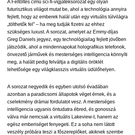
A Feltöltés című sci-fi-vígjátéksorozat egy olyan
futurisztikus világot mutat be, ahol a technológia annyira
fejlett, hogy az emberek halál után egy virtuális túlvilágra
„tölthetők fel” – ha meg tudják fizetni az ehhez
szükséges luxust. A sorozat, amelyet az Emmy-díjas
Greg Daniels jegyez, egy technológiailag fejlett jövőben
játszódik, ahol a mindennapokat holografikus telefonok,
önvezető járművek és mesterséges intelligencia könnyíti
meg, a halált pedig felváltja a digitális öröklét
lehetősége egy világklasszis virtuális üdülőhelyen.
A sorozat negyedik és egyben utolsó évadában
azonban a paradicsomi állapotok véget érnek, és a
cselekmény drámai fordulatot vesz. A mesterséges
intelligencia ugyanis öntudatra ébred, és gonosszá
válva már nemcsak a virtuális Lakeview-t, hanem az
egész emberiséget fenyegeti. Ez a soha nem látott
veszély próbára teszi a főszereplőket, akiknek szembe