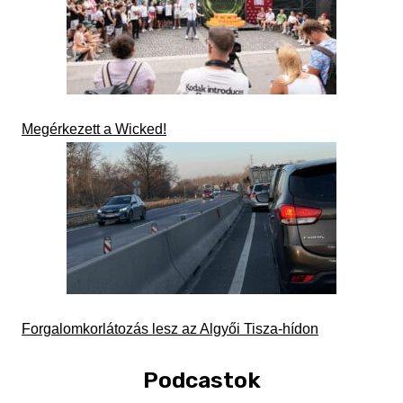
Megérkezett a Wicked!
Forgalomkorlátozás lesz az Algyői Tisza-hídon
Podcastok