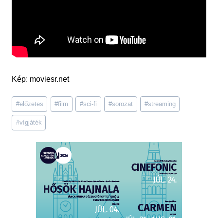
Kép: moviesr.net
Post
#
előzetes
#
film
#
sci-fi
#
sorozat
#
streaming
Tags:
#
vígjáték