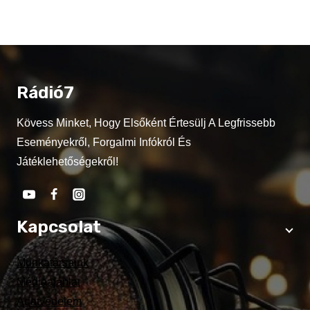
Rádió7
Kövess Minket, Hogy Elsőként Értesülj A Legfrissebb
Eseményekről, Forgalmi Infókról És
Játéklehetőségekről!
Kapcsolat
Munkatársaink
Médiaajánlat
Adatvédelem