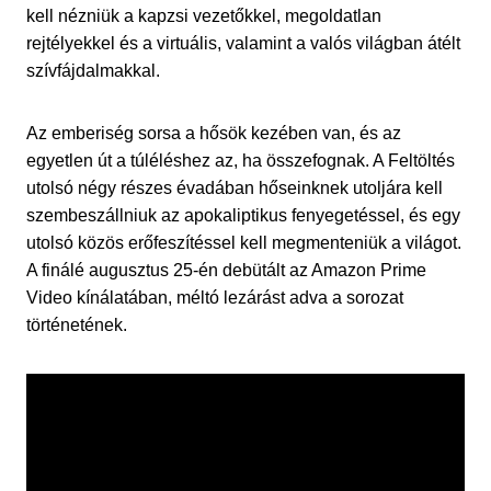
kell nézniük a kapzsi vezetőkkel, megoldatlan
rejtélyekkel és a virtuális, valamint a valós világban átélt
szívfájdalmakkal.
Az emberiség sorsa a hősök kezében van, és az
egyetlen út a túléléshez az, ha összefognak. A Feltöltés
utolsó négy részes évadában hőseinknek utoljára kell
szembeszállniuk az apokaliptikus fenyegetéssel, és egy
utolsó közös erőfeszítéssel kell megmenteniük a világot.
A finálé augusztus 25-én debütált az Amazon Prime
Video kínálatában, méltó lezárást adva a sorozat
történetének.