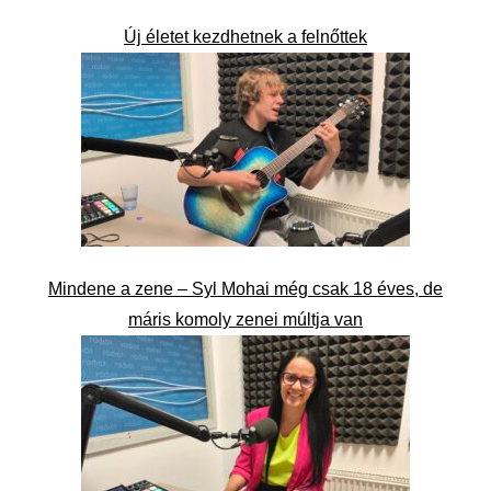
Új életet kezdhetnek a felnőttek
Mindene a zene – Syl Mohai még csak 18 éves, de
máris komoly zenei múltja van