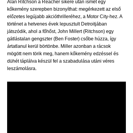
Alan Ritchson a Reacher sikere után ismét egy
kőkemény szerepben bizonyíthat: megérkezett az első
előzetes legújabb akcióthrilleréhez, a Motor City-hez. A
történet a hetvenes évek lepusztult Detroitjában
játszódik, ahol a főhőst, John Millert (Ritchson) egy
gátlástalan gengszter (Ben Foster) csőbe húzza, így
ártatlanul kerül börtönbe. Miller azonban a rácsok
mögött nem törik meg, hanem kőkemény edzéssel és
dühét táplálva készül fel a szabadulása utáni véres
leszámolásra.