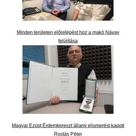
Minden területen előrelépést hoz a makó Návay
felújítása
Magyar Ezüst Érdemkereszt állami elismerést kapott
Rostás Péter