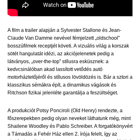
A film a trailer alapján a Sylvester Stallone és Jean-
Claude Van Damme nevével fémjelzett „oldschool”
bosszúfilmek receptjét követi. A vizuális világ a korszak
sötét hangulatát idézi, az akciójelenetek pedig a
látványos, „over-the-top” stílusra esküsznek: a
kedvcsinálóban akad lassított vetődés autó
motorháztetőjéről és stílusos lövöldözés is. Bár a sztori a
klasszikus sémákra épít, a dinamikus vágások és
Ritchson fizikai jelenléte garantálja a feszültséget.
A produkciót Potsy Ponciroli (Old Henry) rendezte, a
főszerepekben pedig olyan neveket láthatunk még, mint
Shailene Woodley és Pablo Schreiber. A forgatókönyvért
a Támadás a Fehér Ház ellen 2. írója felelt, így az