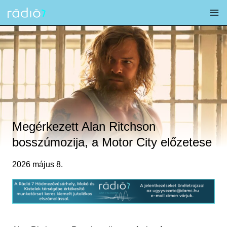
Skip
to
content
Megérkezett Alan Ritchson
bosszúmozija, a Motor City előzetese
2026 május 8.