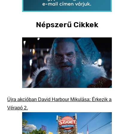
Népszerű Cikkek
Újra akcióban David Harbour Mikulása: Érkezik a
Vérapó 2.