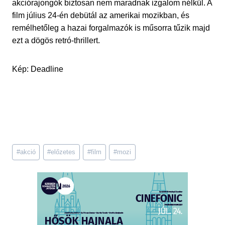
akciórajongók biztosan nem maradnak izgalom nélkül. A
film július 24-én debütál az amerikai mozikban, és
remélhetőleg a hazai forgalmazók is műsorra tűzik majd
ezt a dögös retró-thrillert.
Kép: Deadline
Post
#
akció
#
előzetes
#
film
#
mozi
Tags: