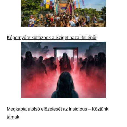
Képernyőre költöznek a Sziget hazai fellépői
Megkapta utolsó előzetesét az Insidious – Köztünk
járnak