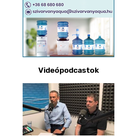
Videópodcastok