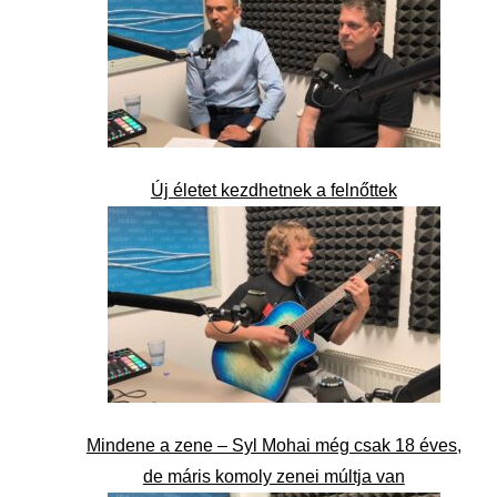
Új életet kezdhetnek a felnőttek
Mindene a zene – Syl Mohai még csak 18 éves,
de máris komoly zenei múltja van