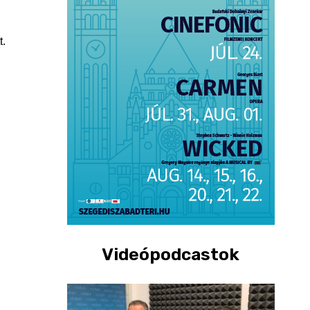
t.
Videópodcastok