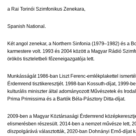
a Rai Torinói Szimfonikus Zenekara,
Spanish National.
Két angol zenekar, a Northern Sinfonia (1979–1982) és a B
karmestere volt. 1993 és 2004 között a Magyar Rádió Szim
örökös tiszteletbeli főzeneigazgatója lett.
Munkásságát 1986-ban Liszt Ferenc-emlékplakettel ismerté
Érdemrend tisztikeresztjét. 1998-ban Kossuth-díjat, 1999-b
kulturális miniszter által adományozott Művészetek és Irod
Prima Primissima és a Bartók Béla-Pásztory Ditta-díjat.
2009-ben a Magyar Köztársasági Érdemrend középkeresztj
elismerésben részesült. 2014-ben a nemzet művésze lett, 
díszpolgárává választották, 2020-ban Dohnányi Ernő-díjat k