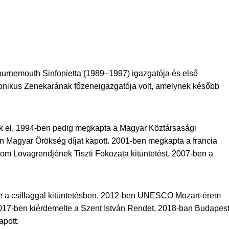
ournemouth Sinfonietta (1989–1997) igazgatója és első
fonikus Zenekarának főzeneigazgatója volt, amelynek később
k el, 1994-ben pedig megkapta a Magyar Köztársasági
en Magyar Örökség díjat kapott. 2001-ben megkapta a francia
alom Lovagrendjének Tiszti Fokozata kitüntetést, 2007-ben a
e a csillaggal kitüntetésben, 2012-ben UNESCO Mozart-érem
2017-ben kiérdemelte a Szent István Rendet, 2018-ban Budapes
apott.