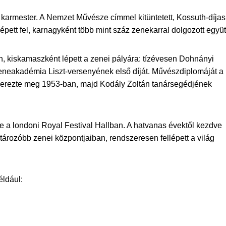
armester. A Nemzet Művésze címmel kitüntetett, Kossuth-díjas
pett fel, karnagyként több mint száz zenekarral dolgozott együt
 kiskamaszként lépett a zenei pályára: tízévesen Dohnányi
Zeneakadémia Liszt-versenyének első díját. Művészdiplomáját a
zerezte meg 1953-ban, majd Kodály Zoltán tanársegédjének
be a londoni Royal Festival Hallban. A hatvanas évektől kezdve
ározóbb zenei központjaiban, rendszeresen fellépett a világ
éldául: