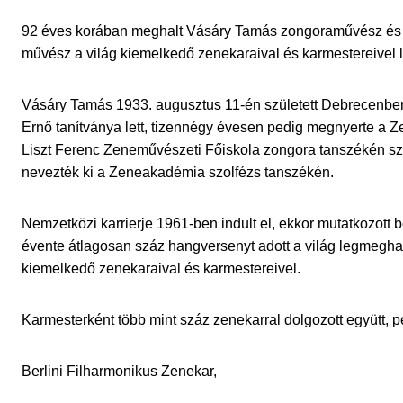
92 éves korában meghalt Vásáry Tamás zongoraművész és k
művész a világ kiemelkedő zenekaraival és karmestereivel lé
Vásáry Tamás 1933. augusztus 11-én született Debrecenben,
Ernő tanítványa lett, tizennégy évesen pedig megnyerte a 
Liszt Ferenc Zeneművészeti Főiskola zongora tanszékén s
nevezték ki a Zeneakadémia szolfézs tanszékén.
Nemzetközi karrierje 1961-ben indult el, ekkor mutatkozott 
évente átlagosan száz hangversenyt adott a világ legmeghat
kiemelkedő zenekaraival és karmestereivel.
Karmesterként több mint száz zenekarral dolgozott együtt, p
Berlini Filharmonikus Zenekar,