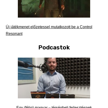
Új játékmenet előzetessel mutatkozott be a Control
Resonant
Podcastok
Egy (félig) magyar – térségbeli fejlesztésnek