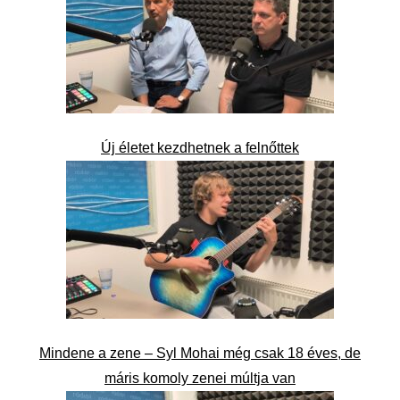
Új életet kezdhetnek a felnőttek
Mindene a zene – Syl Mohai még csak 18 éves, de
máris komoly zenei múltja van