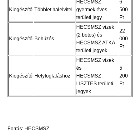
HECSMSZ
6
Kiegészítő
Többlet halelvitel
gyermek éves
500
területi jegy
Ft
HECSMSZ vizek
22
(2 botos) és
Kiegészítő
Behúzós
000
HECSMSZ ATKA
Ft
területi jegyek
HECSMSZ vizek
és
5
Kiegészítő
Helyfoglaláshoz
HECSMSZ
200
LISZTES területi
Ft
jegyek
Forrás: HECSMSZ