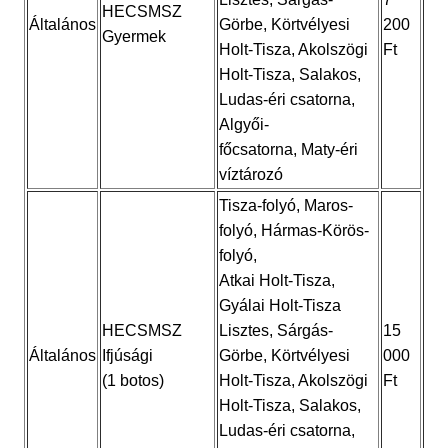
HECSMSZ
Általános
Görbe, Körtvélyesi
200
Gyermek
Holt-Tisza, Akolszögi
Ft
Holt-Tisza, Salakos,
Ludas-éri csatorna,
Algyői-
főcsatorna, Maty-éri
víztározó
Tisza-folyó, Maros-
folyó, Hármas-Körös-
folyó,
Atkai Holt-Tisza,
Gyálai Holt-Tisza
HECSMSZ
Lisztes, Sárgás-
15
Általános
Ifjúsági
Görbe, Körtvélyesi
000
(1 botos)
Holt-Tisza, Akolszögi
Ft
Holt-Tisza, Salakos,
Ludas-éri csatorna,