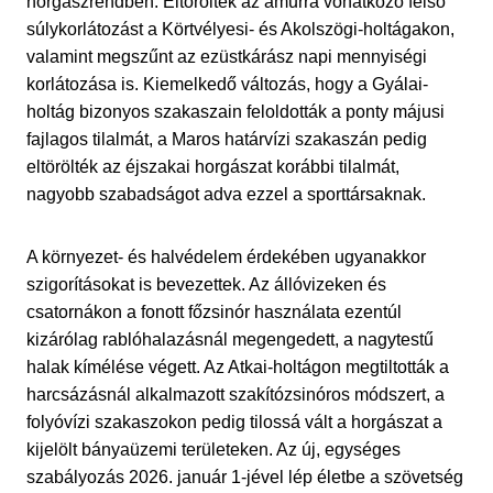
horgászrendben. Eltörölték az amurra vonatkozó felső
súlykorlátozást a Körtvélyesi- és Akolszögi-holtágakon,
valamint megszűnt az ezüstkárász napi mennyiségi
korlátozása is. Kiemelkedő változás, hogy a Gyálai-
holtág bizonyos szakaszain feloldották a ponty májusi
fajlagos tilalmát, a Maros határvízi szakaszán pedig
eltörölték az éjszakai horgászat korábbi tilalmát,
nagyobb szabadságot adva ezzel a sporttársaknak.
A környezet- és halvédelem érdekében ugyanakkor
szigorításokat is bevezettek. Az állóvizeken és
csatornákon a fonott főzsinór használata ezentúl
kizárólag rablóhalazásnál megengedett, a nagytestű
halak kímélése végett. Az Atkai-holtágon megtiltották a
harcsázásnál alkalmazott szakítózsinóros módszert, a
folyóvízi szakaszokon pedig tilossá vált a horgászat a
kijelölt bányaüzemi területeken. Az új, egységes
szabályozás 2026. január 1-jével lép életbe a szövetség