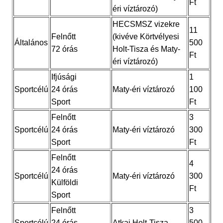
Ft
éri víztározó)
HECSMSZ vizekre
11
Felnőtt
(kivéve Körtvélyesi
Általános
500
72 órás
Holt-Tisza és Maty-
Ft
éri víztározó)
Ifjúsági
1
Sportcélú
24 órás
Maty-éri víztározó
100
Sport
Ft
Felnőtt
3
Sportcélú
24 órás
Maty-éri víztározó
300
Sport
Ft
Felnőtt
4
24 órás
Sportcélú
Maty-éri víztározó
300
Külföldi
Ft
Sport
Felnőtt
3
Sportcélú
24 órás
Atkai Holt-Tisza
500