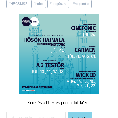
Post
#
HECSMSZ
#
hobbi
#
horgászat
#
regionális
Tags:
Keresés a hírek és podcastok között
Keresés
KERESÉS