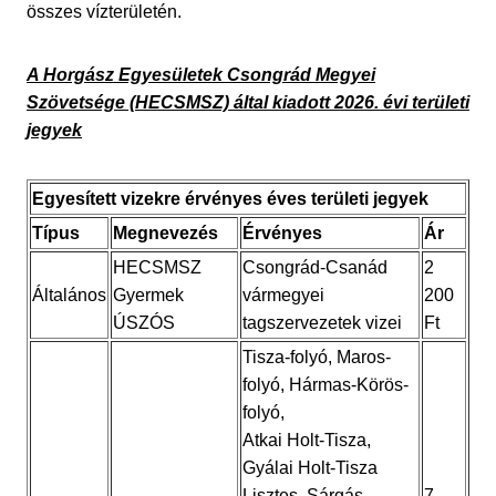
összes vízterületén.
A Horgász Egyesületek Csongrád Megyei
Szövetsége (HECSMSZ) által kiadott 2026. évi területi
jegyek
Egyesített vizekre érvényes éves területi jegyek
Típus
Megnevezés
Érvényes
Ár
HECSMSZ
Csongrád-Csanád
2
Általános
Gyermek
vármegyei
200
ÚSZÓS
tagszervezetek vizei
Ft
Tisza-folyó, Maros-
folyó, Hármas-Körös-
folyó,
Atkai Holt-Tisza,
Gyálai Holt-Tisza
Lisztes, Sárgás-
7