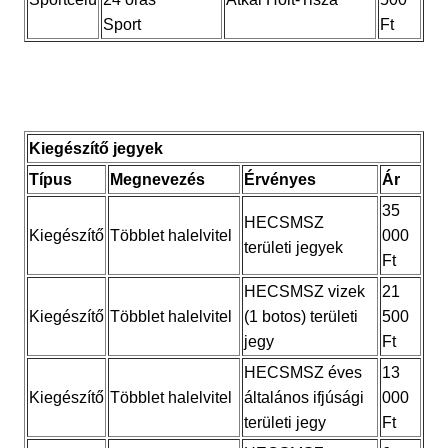
Sport
Ft
Kiegészítő jegyek
Típus
Megnevezés
Érvényes
Ár
35
HECSMSZ
Kiegészítő
Többlet halelvitel
000
területi jegyek
Ft
HECSMSZ vizek
21
Kiegészítő
Többlet halelvitel
(1 botos) területi
500
jegy
Ft
HECSMSZ éves
13
Kiegészítő
Többlet halelvitel
általános ifjúsági
000
területi jegy
Ft