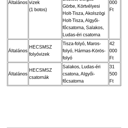
Általános
vizek
000
Görbe, Körtvélyesi
(1 botos)
Ft
Holt-Tisza, Akolszögi
Holt-Tisza, Algyői-
főcsatorna, Salakos,
Ludas-éri csatorna
Tisza-folyó, Maros-
42
HECSMSZ
Általános
folyó, Hármas-Körös-
000
folyóvizek
folyó
Ft
Salakos, Ludas-éri
31
HECSMSZ
Általános
csatona, Algyői-
500
csatornák
főcsatorna
Ft