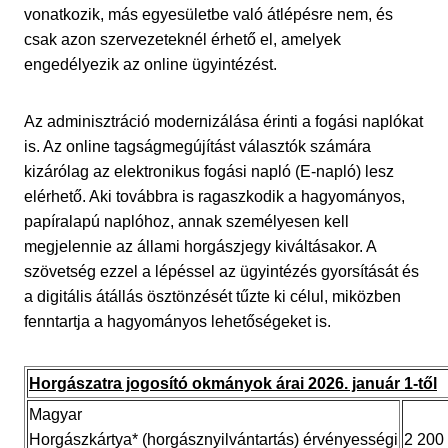
vonatkozik, más egyesületbe való átlépésre nem, és
csak azon szervezeteknél érhető el, amelyek
engedélyezik az online ügyintézést.
Az adminisztráció modernizálása érinti a fogási naplókat
is. Az online tagságmegújítást választók számára
kizárólag az elektronikus fogási napló (E-napló) lesz
elérhető. Aki továbbra is ragaszkodik a hagyományos,
papíralapú naplóhoz, annak személyesen kell
megjelennie az állami horgászjegy kiváltásakor. A
szövetség ezzel a lépéssel az ügyintézés gyorsítását és
a digitális átállás ösztönzését tűzte ki célul, miközben
fenntartja a hagyományos lehetőségeket is.
Horgászatra jogosító okmányok árai 2026. január 1-től
Magyar
Horgászkártya* (horgásznyilvántartás) érvényességi
2 200 