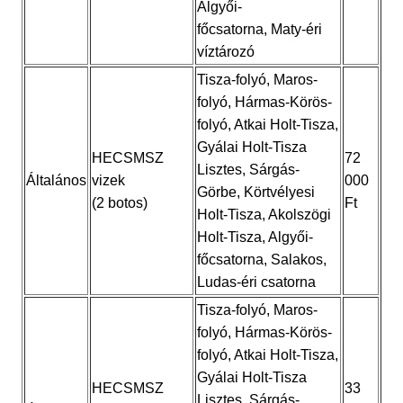
Algyői-
főcsatorna, Maty-éri
víztározó
Tisza-folyó, Maros-
folyó, Hármas-Körös-
folyó, Atkai Holt-Tisza,
Gyálai Holt-Tisza
HECSMSZ
72
Lisztes, Sárgás-
Általános
vizek
000
Görbe, Körtvélyesi
(2 botos)
Ft
Holt-Tisza, Akolszögi
Holt-Tisza, Algyői-
főcsatorna, Salakos,
Ludas-éri csatorna
Tisza-folyó, Maros-
folyó, Hármas-Körös-
folyó, Atkai Holt-Tisza,
Gyálai Holt-Tisza
HECSMSZ
33
Lisztes, Sárgás-