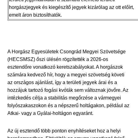
horgászjegyek és kiegészítő jegyek kizárólag az ott előírt,
emelt áron biztosíthatók.
A Horgász Egyesületek Csongrád Megyei Szövetsége
(HECSMSZ) őszi ülésén rögzítették a 2026-os
esztendőre vonatkozó keretszabályokat. A horgászok
számára kedvező hír, hogy a megyei szövetség követi
az országos ajánlást, így a területi jegyek árai és a
hozzájuk tartozó fogási kvóták sem változnak jövőre. Az
intézkedés célja a stabilitás megőrzése a vármegyei
folyószakaszokon és a népszerű holtágakon, például az
Atkai- vagy a Gyálai-holtágon egyaránt.
Az új esztendő több ponton enyhítéseket hoz a helyi