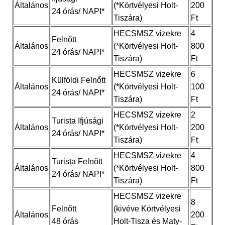
Általános
(*Körtvélyesi Holt-
200
24 órás/ NAPI*
Tiszára)
Ft
HECSMSZ vizekre
4
Felnőtt
Általános
(*Körtvélyesi Holt-
800
24 órás/ NAPI*
Tiszára)
Ft
HECSMSZ vizekre
6
Külföldi Felnőtt
Általános
(*Körtvélyesi Holt-
100
24 órás/ NAPI*
Tiszára)
Ft
HECSMSZ vizekre
2
Turista Ifjúsági
Általános
(*Körtvélyesi Holt-
200
24 órás/ NAPI*
Tiszára)
Ft
HECSMSZ vizekre
4
Turista Felnőtt
Általános
(*Körtvélyesi Holt-
800
24 órás/ NAPI*
Tiszára)
Ft
HECSMSZ vizekre
8
Felnőtt
(kivéve Körtvélyesi
Általános
200
48 órás
Holt-Tisza és Maty-