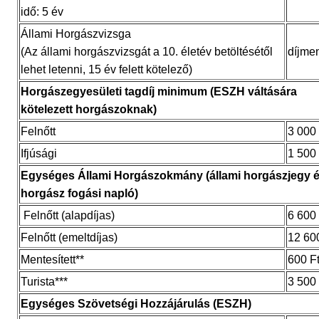
idő: 5 év
Állami Horgászvizsga
(Az állami horgászvizsgát a 10. életév betöltésétől
díjme
lehet letenni, 15 év felett kötelező)
Horgászegyesületi tagdíj minimum (ESZH váltására
kötelezett horgászoknak)
Felnőtt
3 000 
Ifjúsági
1 500 
Egységes Állami Horgászokmány (állami horgászjegy 
horgász fogási napló)
Felnőtt (alapdíjas)
6 600 
Felnőtt (emeltdíjas)
12 60
Mentesített**
600 F
Turista***
3 500 
Egységes Szövetségi Hozzájárulás (ESZH)