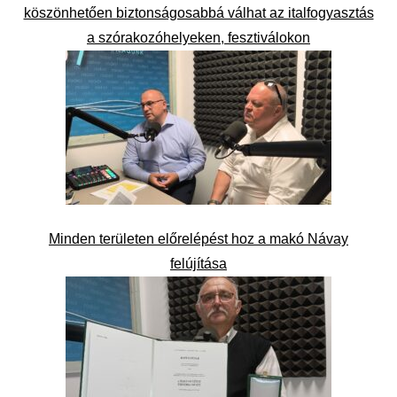
köszönhetően biztonságosabbá válhat az italfogyasztás
a szórakozóhelyeken, fesztiválokon
Minden területen előrelépést hoz a makó Návay
felújítása