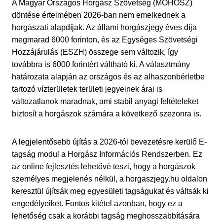
A Magyar Országos Horgász Szövetség (MOHOSZ)
döntése értelmében 2026-ban nem emelkednek a
horgászati alapdíjak. Az állami horgászjegy éves díja
megmarad 6000 forinton, és az Egységes Szövetségi
Hozzájárulás (ESZH) összege sem változik, így
továbbra is 6000 forintért váltható ki. A választmány
határozata alapján az országos és az alhaszonbérletbe
tartozó vízterületek területi jegyeinek árai is
változatlanok maradnak, ami stabil anyagi feltételeket
biztosít a horgászok számára a következő szezonra is.
A legjelentősebb újítás a 2026-tól bevezetésre kerülő E-
tagság modul a Horgász Információs Rendszerben. Ez
az online fejlesztés lehetővé teszi, hogy a horgászok
személyes megjelenés nélkül, a horgaszjegy.hu oldalon
keresztül újítsák meg egyesületi tagságukat és váltsák ki
engedélyeiket. Fontos kitétel azonban, hogy ez a
lehetőség csak a korábbi tagság meghosszabbítására