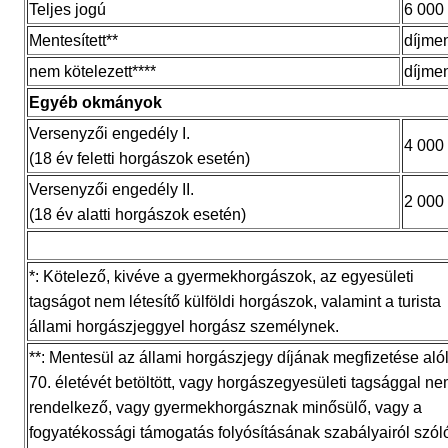
Teljes jogú
6 000 
Mentesített**
díjme
nem kötelezett****
díjme
Egyéb okmányok
Versenyzői engedély I.
4 000 
(18 év feletti horgászok esetén)
Versenyzői engedély II.
2 000 
(18 év alatti horgászok esetén)
*: Kötelező, kivéve a gyermekhorgászok, az egyesületi
tagságot nem létesítő külföldi horgászok, valamint a turista
állami horgászjeggyel horgász személynek.
**: Mentesül az állami horgászjegy díjának megfizetése alól
70. életévét betöltött, vagy horgászegyesületi tagsággal n
rendelkező, vagy gyermekhorgásznak minősülő, vagy a
fogyatékossági támogatás folyósításának szabályairól szól