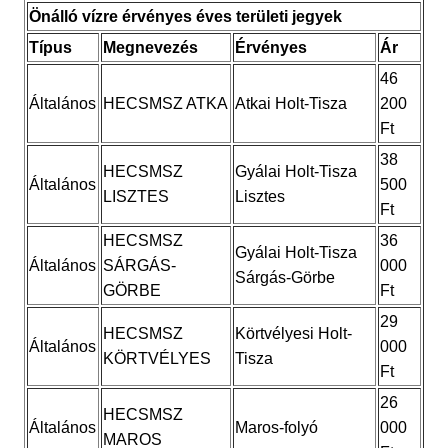
Önálló vízre érvényes éves területi jegyek
Típus
Megnevezés
Érvényes
Ár
46
Általános
HECSMSZ ATKA
Atkai Holt-Tisza
200
Ft
38
HECSMSZ
Gyálai Holt-Tisza
Általános
500
LISZTES
Lisztes
Ft
HECSMSZ
36
Gyálai Holt-Tisza
Általános
SÁRGÁS-
000
Sárgás-Görbe
GÖRBE
Ft
29
HECSMSZ
Körtvélyesi Holt-
Általános
000
KÖRTVÉLYES
Tisza
Ft
26
HECSMSZ
Általános
Maros-folyó
000
MAROS