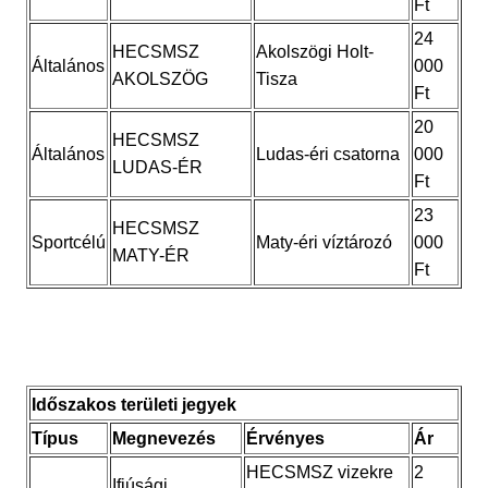
Ft
24
HECSMSZ
Akolszögi Holt-
Általános
000
AKOLSZÖG
Tisza
Ft
20
HECSMSZ
Általános
Ludas-éri csatorna
000
LUDAS-ÉR
Ft
23
HECSMSZ
Sportcélú
Maty-éri víztározó
000
MATY-ÉR
Ft
Időszakos területi jegyek
Típus
Megnevezés
Érvényes
Ár
HECSMSZ vizekre
2
Ifjúsági