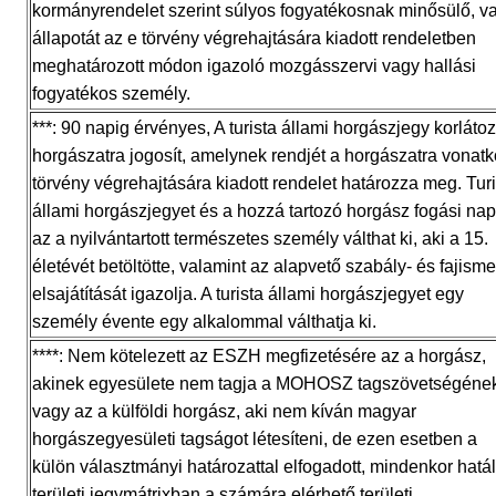
kormányrendelet szerint súlyos fogyatékosnak minősülő, v
állapotát az e törvény végrehajtására kiadott rendeletben
meghatározott módon igazoló mozgásszervi vagy hallási
fogyatékos személy.
***: 90 napig érvényes, A turista állami horgászjegy korlátoz
horgászatra jogosít, amelynek rendjét a horgászatra vonat
törvény végrehajtására kiadott rendelet határozza meg. Turi
állami horgászjegyet és a hozzá tartozó horgász fogási nap
az a nyilvántartott természetes személy válthat ki, aki a 15.
életévét betöltötte, valamint az alapvető szabály- és fajisme
elsajátítását igazolja. A turista állami horgászjegyet egy
személy évente egy alkalommal válthatja ki.
****: Nem kötelezett az ESZH megfizetésére az a horgász,
akinek egyesülete nem tagja a MOHOSZ tagszövetségéne
vagy az a külföldi horgász, aki nem kíván magyar
horgászegyesületi tagságot létesíteni, de ezen esetben a
külön választmányi határozattal elfogadott, mindenkor hatá
területi jegymátrixban a számára elérhető területi