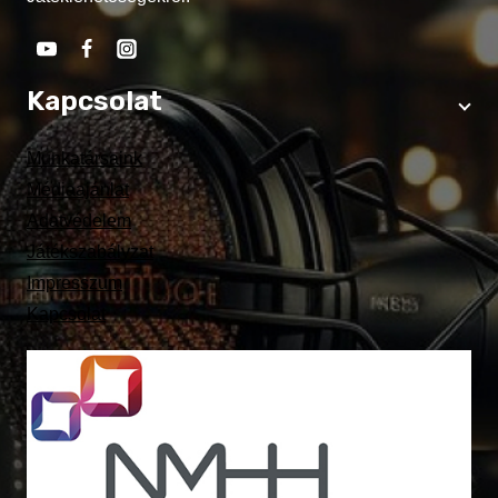
Kapcsolat
Munkatársaink
Médiaajánlat
Adatvédelem
Játékszabályzat
Impresszum
Kapcsolat