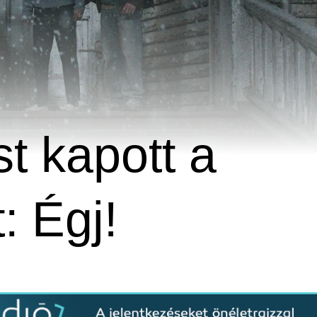
t kapott a
: Égj!