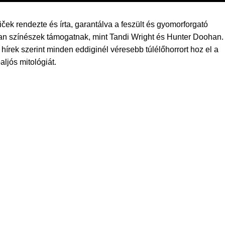
ček rendezte és írta, garantálva a feszült és gyomorforgató
yan színészek támogatnak, mint Tandi Wright és Hunter Doohan.
hírek szerint minden eddiginél véresebb túlélőhorrort hoz el a
ljós mitológiát.