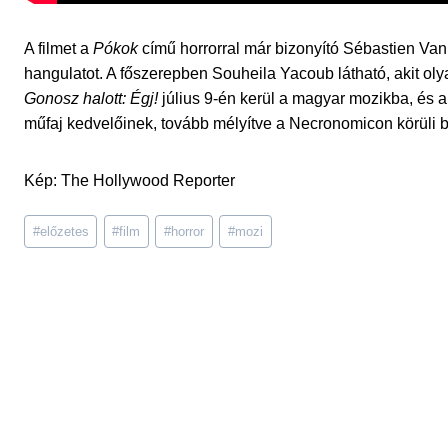
A filmet a
Pókok
című horrorral már bizonyító Sébastien Vani
hangulatot. A főszerepben Souheila Yacoub látható, akit ol
Gonosz halott: Égj!
július 9-én kerül a magyar mozikba, és a 
műfaj kedvelőinek, tovább mélyítve a Necronomicon körüli ba
Kép: The Hollywood Reporter
Post
#
előzetes
#
film
#
horror
#
mozi
Tags: