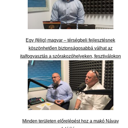
Egy (félig) magyar – térségbeli fejlesztésnek
köszönhetően biztonságosabbá válhat az
italfogyasztás a szórakozóhelyeken, fesztiválokon
Minden területen előrelépést hoz a makó Návay