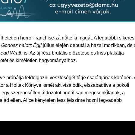
etetlen horror-franchise-zá nőtte ki magát. A legutóbbi sikeres
a
Gonosz halott: Égj!
július elején debütál a hazai mozikban, de 
Dead Wrath
is. Az új rész brutális előzetese és friss plakátja
 sötét és kíméletlen hagyományaihoz.
lve próbálja feldolgozni veszteségét férje családjának körében. 
or a Holtak Könyve ismét aktivizálódik, elszabadítva a pokoli
 egy szerencsétlen áldozatot brutálisan megcsonkítanak, a
salád ellen. Alice kénytelen lesz felszínre hozni legvadabb