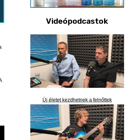
Videópodcastok
a
A
Új életet kezdhetnek a felnőttek