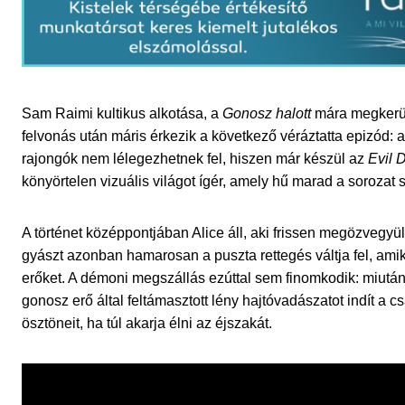
Sam Raimi kultikus alkotása, a
Gonosz halott
mára megkerülh
felvonás után máris érkezik a következő véráztatta epizód: 
rajongók nem lélegezhetnek fel, hiszen már készül az
Evil 
könyörtelen vizuális világot ígér, amely hű marad a sorozat
A történet középpontjában Alice áll, aki frissen megözvegyü
gyászt azonban hamarosan a puszta rettegés váltja fel, amik
erőket. A démoni megszállás ezúttal sem finomkodik: miután
gonosz erő által feltámasztott lény hajtóvadászatot indít a c
ösztöneit, ha túl akarja élni az éjszakát.