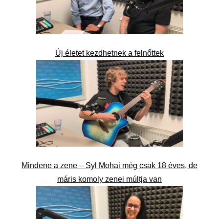
Új életet kezdhetnek a felnőttek
Mindene a zene – Syl Mohai még csak 18 éves, de
máris komoly zenei múltja van