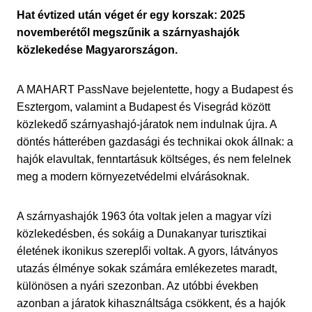
Hat évtized után véget ér egy korszak: 2025
novemberétől megszűnik a szárnyashajók
közlekedése Magyarországon.
A MAHART PassNave bejelentette, hogy a Budapest és
Esztergom, valamint a Budapest és Visegrád között
közlekedő szárnyashajó-járatok nem indulnak újra. A
döntés hátterében gazdasági és technikai okok állnak: a
hajók elavultak, fenntartásuk költséges, és nem felelnek
meg a modern környezetvédelmi elvárásoknak.
A szárnyashajók 1963 óta voltak jelen a magyar vízi
közlekedésben, és sokáig a Dunakanyar turisztikai
életének ikonikus szereplői voltak. A gyors, látványos
utazás élménye sokak számára emlékezetes maradt,
különösen a nyári szezonban. Az utóbbi években
azonban a járatok kihasználtsága csökkent, és a hajók