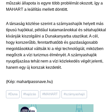
műszaki állapota is egyre több problémát okozott, így a
MAHART a leállítás mellett döntött.
A társaság közlése szerint a szárnyashajók helyett más
típusú hajókkal, például katamaránokkal és sétahajókkal
kívánják kiszolgálni a Dunakanyarba utazókat. A cél,
hogy korszerűbb, fenntarthatóbb és gazdaságosabb
megoldásokkal váltsák ki a régi technológiát, miközben
megőrzik a vízi turizmus élményét. A szárnyashajók
nyugdíjazása tehát nem a vízi közlekedés végét jelenti,
hanem egy új korszak kezdetét.
(Kép: mahartpassnave.hu)
Post
#
Duna
#
hajózás
#
MAHART
#
szárnyashajó
Tags: