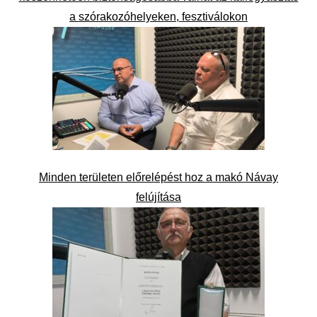
a szórakozóhelyeken, fesztiválokon
Minden területen előrelépést hoz a makó Návay
felújítása