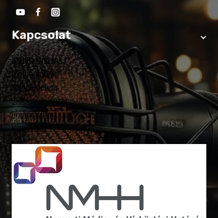
Kapcsolat
Munkatársaink
Médiaajánlat
Adatvédelem
Játékszabályzat
Impresszum
Kapcsolat