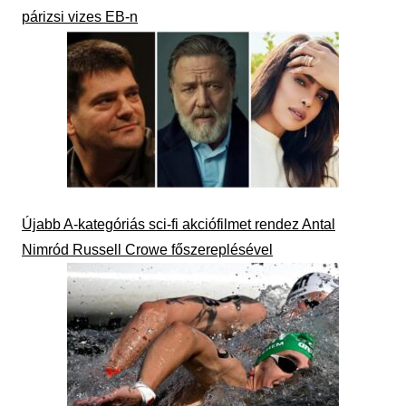
párizsi vizes EB-n
Újabb A-kategóriás sci-fi akciófilmet rendez Antal
Nimród Russell Crowe főszereplésével