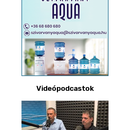
Videópodcastok