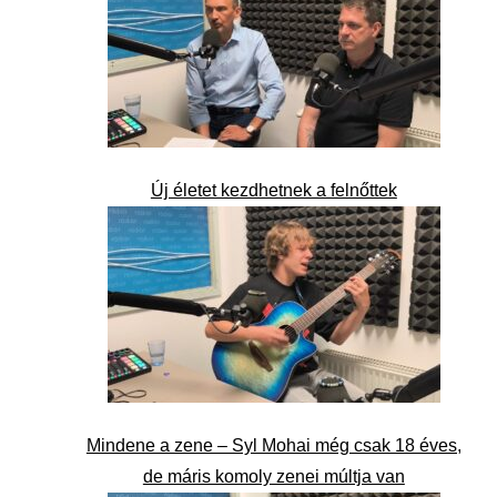
Új életet kezdhetnek a felnőttek
Mindene a zene – Syl Mohai még csak 18 éves,
de máris komoly zenei múltja van