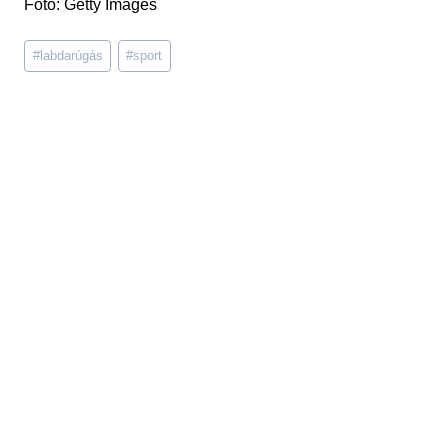
Fotó: Getty Images
Post
#
labdarúgás
#
sport
Tags: