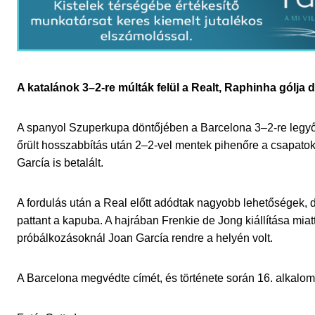
A katalánok 3–2-re múlták felül a Realt, Raphinha gólja
A spanyol Szuperkupa döntőjében a Barcelona 3–2-re legyő
őrült hosszabbítás után 2–2-vel mentek pihenőre a csapato
García is betalált.
A fordulás után a Real előtt adódtak nagyobb lehetőségek,
pattant a kapuba. A hajrában Frenkie de Jong kiállítása mia
próbálkozásoknál Joan García rendre a helyén volt.
A Barcelona megvédte címét, és története során 16. alkalom