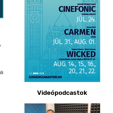
y
ől
Videópodcastok