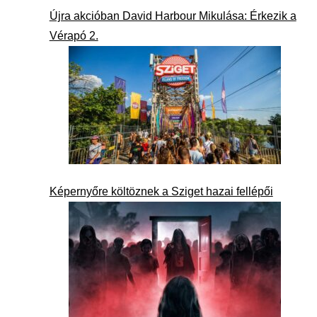
Újra akcióban David Harbour Mikulása: Érkezik a
Vérapó 2.
Képernyőre költöznek a Sziget hazai fellépői