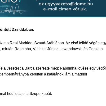
 döntött Dzsiddában.
zte a Real Madridot Szaúd-Arábiában. Az első félidő végén eg
k, miután Raphinha, Vinícius Júnior, Lewandowski és Gonzalo
 de a vezetést a Barca szerezte meg: Raphinha lövése egy védőr
tt emberhátrányba kerültek a katalánok, ám a madridi
mal hódította el a Szuperkupát.