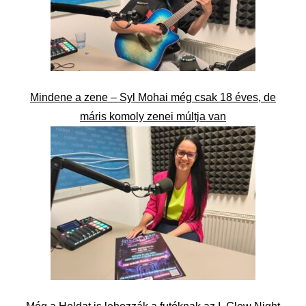
Mindene a zene – Syl Mohai még csak 18 éves, de
máris komoly zenei múltja van