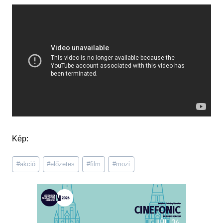
Kép:
Post
#
akció
#
előzetes
#
film
#
mozi
Tags: