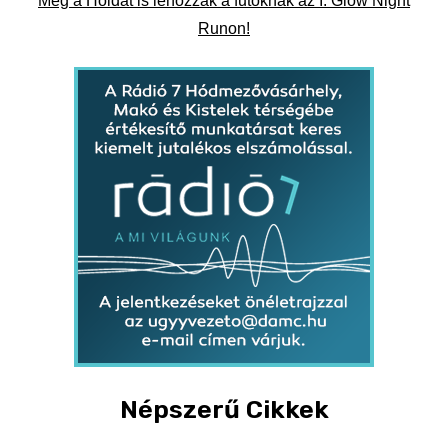
Még a Holdat is lehozzák a futóknak az I. Glow Night
Runon!
Népszerű Cikkek