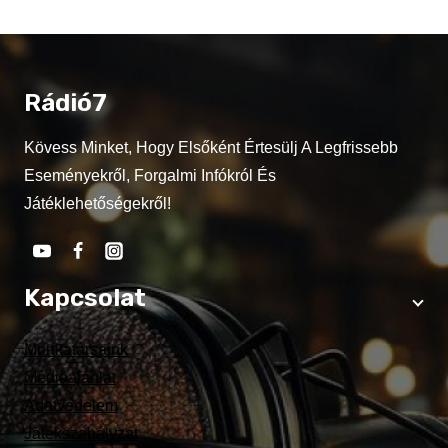
Rádió7
Kövess Minket, Hogy Elsőként Értesülj A Legfrissebb
Eseményekről, Forgalmi Infókról És
Játéklehetőségekről!
Kapcsolat
Munkatársaink
Médiaajánlat
Adatvédelem
Játékszabályzat