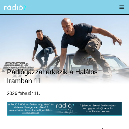
Skip
to
content
Padlógázzal érkezik a Halálos
Iramban 11
2026 február 11.