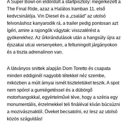
A Super Bowl-on eldördült a startpisztoly: megérkezett a
The Final Ride, azaz a Halálos Iramban 11. első
kedvcsinálója. Vin Diesel és a „család” az utolsó
felvonáshoz kanyarodik rá, a trailer pedig pontosan azt
ígéri, amire a rajongók vágytak: visszatérést a
gyökerekhez. Az űrkirándulások után a hangsúly újra az
éjszakai utcai versenyeken, a feltuningolt járgányokon
és a tiszta adrenalinon van.
A látványos snittek alapján Dom Toretto és csapata
minden eddiginél nagyobb tétekkel néz szembe,
miközben a múlt árnyai ismét tiszteletüket teszik. A spot
nem spórol a gumiégetéssel és a dübörgő
motorhangokkal, egyértelművé téve, hogy a széria egy
monumentális, érzelmekkel teli fináléval kíván búcsúzni
a mozivásznaktól. Öveket becsatolni, ez lesz az utolsó
közös száguldás!