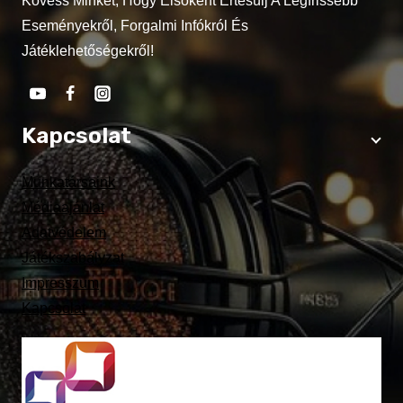
Kövess Minket, Hogy Elsőként Értesülj A Legfrissebb
Eseményekről, Forgalmi Infókról És
Játéklehetőségekről!
Kapcsolat
Munkatársaink
Médiaajánlat
Adatvédelem
Játékszabályzat
Impresszum
Kapcsolat