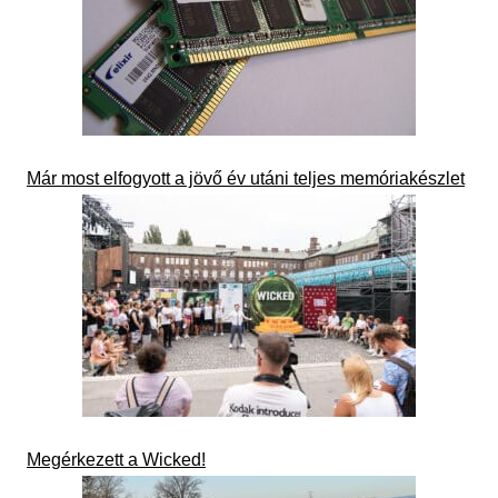
Már most elfogyott a jövő év utáni teljes memóriakészlet
Megérkezett a Wicked!