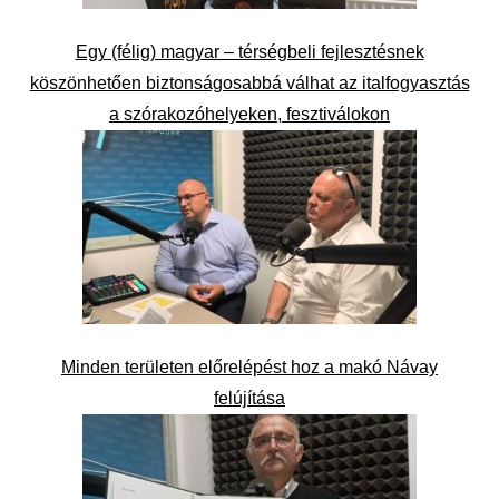
Egy (félig) magyar – térségbeli fejlesztésnek
köszönhetően biztonságosabbá válhat az italfogyasztás
a szórakozóhelyeken, fesztiválokon
Minden területen előrelépést hoz a makó Návay
felújítása