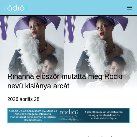
Skip
to
content
Rihanna először mutatta meg Rocki
nevű kislánya arcát
2026 április 28.