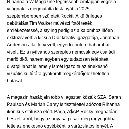
Rihanna a W Magazine legfrissebb címlapján végre a
világnak is megmutatta kislányát, a 2025
szeptemberében született Rockit. A különleges
debütálást Tim Walker művészi fotói tették
emlékezetessé, a styling pedig az alkalomhoz illően
exkluzív volt: a kicsi a Dior kreatív igazgatója, Jonathan
Anderson által tervezett, egyedi couture babaruhát
viselt. Ez a nyilvános szereplés nemcsak egy családi
mérföldkő, hanem egyben egy tudatosan felépített
divatpillanat is, amely ismét igazolta az énekesnő
vizuális kultúrára gyakorolt megkérdőjelezhetetlen
hatását.
A magazin hasábjain több világsztár, köztük SZA, Sarah
Paulson és Mariah Carey is tisztelettel adózott Rihanna
ikonikus státusza előtt. Párja, A$AP Rocky meghatóan
beszélt arról, hogy az anyaság csak még ragyogóbbá
tette az énekesnő egyébként is varázslatos lényét. A