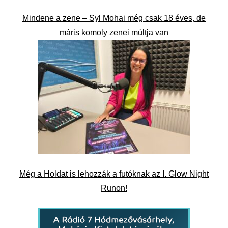
Mindene a zene – Syl Mohai még csak 18 éves, de
máris komoly zenei múltja van
Még a Holdat is lehozzák a futóknak az I. Glow Night
Runon!