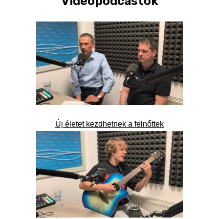
Videópodcastok
Új életet kezdhetnek a felnőttek