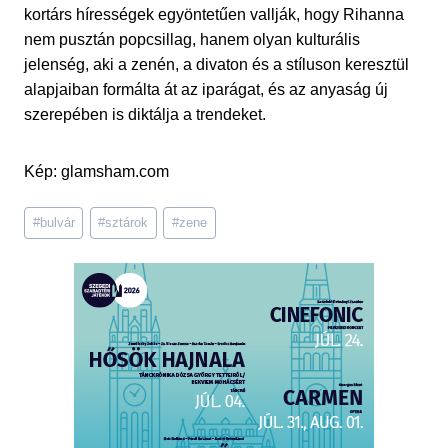
kortárs hírességek egyöntetűen vallják, hogy Rihanna
nem pusztán popcsillag, hanem olyan kulturális
jelenség, aki a zenén, a divaton és a stíluson keresztül
alapjaiban formálta át az iparágat, és az anyaság új
szerepében is diktálja a trendeket.
Kép: glamsham.com
Post
#
bulvár
#
sztárok
#
zene
Tags: