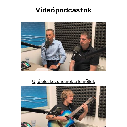
Videópodcastok
Új életet kezdhetnek a felnőttek