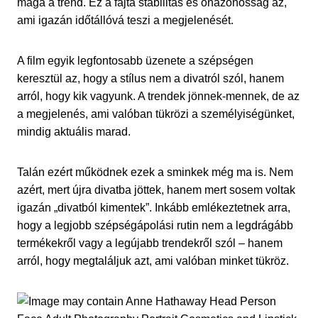
maga a trend. Ez a fajta stabilitás és önazonosság az,
ami igazán időtállóvá teszi a megjelenését.
A film egyik legfontosabb üzenete a szépségen
keresztül az, hogy a stílus nem a divatról szól, hanem
arról, hogy kik vagyunk. A trendek jönnek-mennek, de az
a megjelenés, ami valóban tükrözi a személyiségünket,
mindig aktuális marad.
Talán ezért működnek ezek a sminkek még ma is. Nem
azért, mert újra divatba jöttek, hanem mert sosem voltak
igazán „divatból kimentek”. Inkább emlékeztetnek arra,
hogy a legjobb szépségápolási rutin nem a legdrágább
termékekről vagy a legújabb trendekről szól – hanem
arról, hogy megtaláljuk azt, ami valóban minket tükröz.