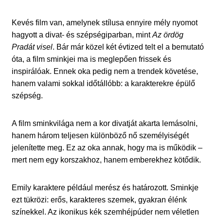
Kevés film van, amelynek stílusa ennyire mély nyomot
hagyott a divat- és szépségiparban, mint
Az ördög
Pradát visel
. Bár már közel két évtized telt el a bemutató
óta, a film sminkjei ma is meglepően frissek és
inspirálóak. Ennek oka pedig nem a trendek követése,
hanem valami sokkal időtállóbb: a karakterekre épülő
szépség.
A film sminkvilága nem a kor divatját akarta lemásolni,
hanem három teljesen különböző nő személyiségét
jelenítette meg. Ez az oka annak, hogy ma is működik –
mert nem egy korszakhoz, hanem emberekhez kötődik.
Emily karaktere például merész és határozott. Sminkje
ezt tükrözi: erős, karakteres szemek, gyakran élénk
színekkel. Az ikonikus kék szemhéjpúder nem véletlen