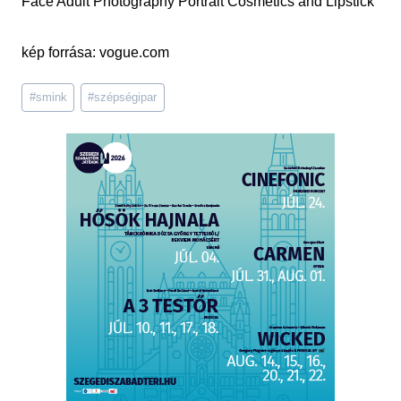
kép forrása: vogue.com
Post
#
smink
#
szépségipar
Tags: