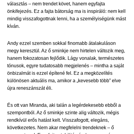
választás – nem trendet követ, hanem egyfajta
önkifejezés. Ez a fajta bátorság ma is inspiráló: nem kell
mindig visszafogottnak lenni, ha a személyiségünk mást
kíván.
Andy ezzel szemben sokkal finomabb átalakuláson
megy keresztül. Az ő sminkje nem hirtelen változik meg,
hanem fokozatosan fejlődik. Lágy vonalak, természetes
tónusok, egyre tudatosabb megjelenés – mintha a saját
önbizalmát is ezzel építené fel. Ez a megközelítés
különösen aktuális ma, amikor a „kevesebb több” elve
újra reneszánszát éli.
És ott van Miranda, aki talán a legérdekesebb ebből a
szempontból. Az ő sminkje szinte alig változik, mégis
rendkívül erős hatást kelt. Visszafogott, elegáns,
következetes. Nem akar megfelelni trendeknek – ő