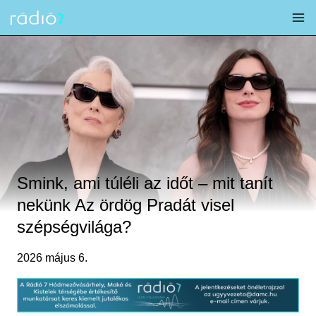
Skip
to
content
Smink, ami túléli az időt – mit tanít
nekünk Az ördög Pradát visel
szépségvilága?
2026 május 6.