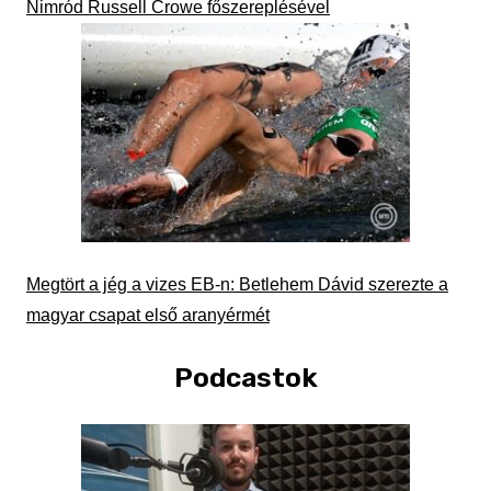
Nimród Russell Crowe főszereplésével
Megtört a jég a vizes EB-n: Betlehem Dávid szerezte a
magyar csapat első aranyérmét
Podcastok